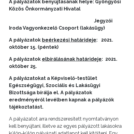
A pályázatok benyújtásának helye: Gyöngyösi
Közös Önkormányzati Hivatal
Jegyzői
Iroda Vagyonkezelő Csoport (lakásügy)
A
VÁROS
A pályázatok
beérkezési határideje
:
2021.
PÉNZÜGYEI
október 15. (péntek)
A pályázatok
elbírálásának határideje
: 2021.
október 25.
KÖLTSÉGVETÉSI
A pályázatokat a Képviselő-testület
RENDELETEK
Egészségügyi, Szociális és Lakásügyi
Bizottsága bírálja el. A pályázatok
eredményéről levélben kapnak a pályázók
tájékoztatást.
A pályázatot arra rendszeresített nyomtatványon
kell benyújtani, illetve az egyes pályázott lakásokra
külön-külön pályázati adatlapot kell kitölteni. Egy