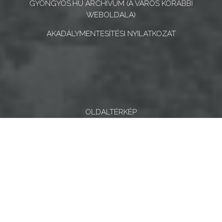
GYONGYOS.HU ARCHÍVUM (A VÁROS KORÁBBI
WEBOLDALA)
AKADÁLYMENTESÍTÉSI NYILATKOZAT
OLDALTÉRKÉP
ugrás youtube csatornára
ugrás instagram csatornár
ugrás facebook-oldalr
Keresés
Keresé
Gyöngyösi Kulturális Nonprofit Kft.
Gyöngyösi Médiaközpont Nonprofit Kft.
Gyöngyösi Sportfólió Nonprofit Kft.