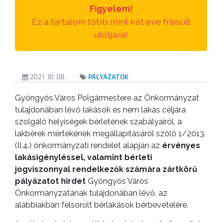
Figyelem!
GYÖNGYÖS
Ez a tartalom több mint két éve frissült
VÁROS
utoljára!
ÉRTÉKTÁRA
VÁROSUNKRÓL
2021. 10. 08.
PÁLYÁZATOK
LAKOSSÁGI
Gyöngyös Város Polgármestere az Önkormányzat
INFORMÁCIÓK
tulajdonában lévő lakások és nem lakás céljára
szolgáló helyiségek bérletének szabályairól, a
HASZNOS
lakbérek mértékének megállapításáról szóló 1/2013.
(II.4.) önkormányzati rendelet alapján az
érvényes
KVÍZ
lakásigényléssel, valamint bérleti
jogviszonnyal rendelkezők számára zártkörű
pályázatot hirdet
Gyöngyös Város
Önkormányzatának tulajdonában lévő, az
alábbiakban felsorolt bérlakások bérbevételére.