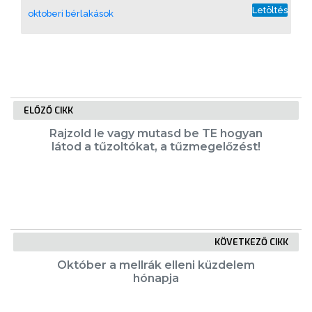
A
Letöltés
oktoberi bérlakások
KÉPVISELŐ-
TESTÜLET
A
VÁROSRENDÉSZET
ELŐZŐ CIKK
TÁJÉKOZTATÓK
Rajzold le vagy mutasd be TE hogyan
látod a tűzoltókat, a tűzmegelőzést!
ÁTLÁTHATÓSÁG
AZ
ÖNKORMÁNYZATI
CÉGEK
KÖVETKEZŐ CIKK
ÉS
Október a mellrák elleni küzdelem
INTÉZMÉNYEK
hónapja
NYOMTATVÁNYOK