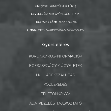
CÍM:
3200 GYÖNGYÖS FŐ TÉR 13.
LEVELEZÉS:
3201 GYÖNGYÖS PF.:173.
TELEFONSZÁM:
+36 37 / 510 300
E-MAIL:
HIVATAL@HIVATAL.GYONGYOS.HU
Gyors elérés
KORONAVÍRUS-INFORMÁCIÓK
EGÉSZSÉGÜGY / ÜGYELETEK
HULLADÉKSZÁLLÍTÁS
KÖZLEKEDÉS
TELEFONKÖNYV
ADATKEZELÉSI TÁJÉKOZTATÓ