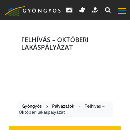
FELHÍVÁS – OKTÓBERI
LAKÁSPÁLYÁZAT
A
VÁROS
Gyöngyös
>
Pályázatok
>
Felhívás –
Októberi lakáspályázat
KIEMELT
LÁTVÁNYOSSÁGOK