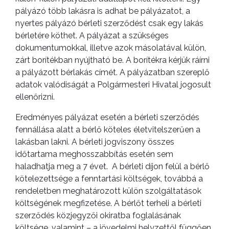
pályázó több lakásra is adhat be pályázatot, a
nyertes pályázó bérleti szerződést csak egy lakás
bérletére köthet. A pályázat a szükséges
AZ
dokumentumokkal, illetve azok másolatával külön,
ÉPÜLŐ
zárt borítékban nyújtható be. A borítékra kérjük ráírni
VÁROS
a pályázott bérlakás címét. A pályázatban szereplő
adatok valódiságát a Polgármesteri Hivatal jogosult
ellenőrizni.
FEJLESZTÉSEK
Eredményes pályázat esetén a bérleti szerződés
fennállása alatt a bérlő köteles életvitelszerűen a
KÖRNYEZETVÉDELEM
lakásban lakni. A bérleti jogviszony összes
időtartama meghosszabbítás esetén sem
TELEPÜLÉSRENDEZÉS
haladhatja meg a 7 évet. A bérleti díjon felül a bérlő
kötelezettsége a fenntartási költségek, továbbá a
STRATÉGIÁK
rendeletben meghatározott külön szolgáltatások
ÉS
költségének megfizetése. A bérlőt terheli a bérleti
szerződés közjegyzői okiratba foglalásának
KONCEPCIÓK
költsége, valamint – a jövedelmi helyzettől függően