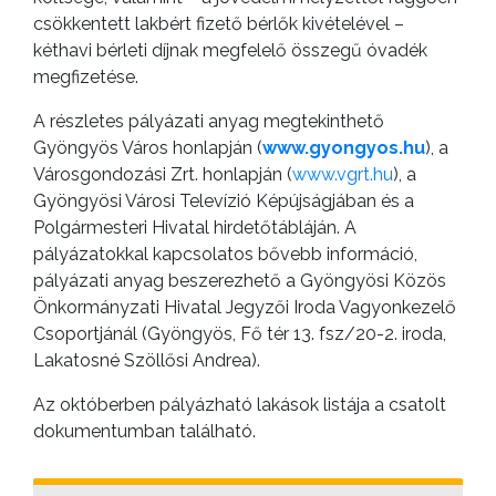
csökkentett lakbért fizető bérlők kivételével –
BEJELENTŐ
kéthavi bérleti díjnak megfelelő összegű óvadék
megfizetése.
A részletes pályázati anyag megtekinthető
Gyöngyös Város honlapján (
www.gyongyos.hu
), a
Városgondozási Zrt. honlapján (
www.vgrt.hu
), a
Gyöngyösi Városi Televízió Képújságjában és a
Polgármesteri Hivatal hirdetőtábláján. A
pályázatokkal kapcsolatos bővebb információ,
pályázati anyag beszerezhető a Gyöngyösi Közös
Önkormányzati Hivatal Jegyzői Iroda Vagyonkezelő
VÁROSHÁZA
Csoportjánál (Gyöngyös, Fő tér 13. fsz/20-2. iroda,
Lakatosné Szöllősi Andrea).
Az októberben pályázható lakások listája a csatolt
AZ
dokumentumban található.
ÖNKORMÁNYZAT