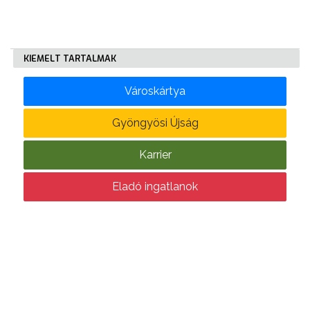
E-
ÜGYINTÉZÉS
KIEMELT TARTALMAK
TESTÜLETI
Városkártya
ANYAGOK
Gyöngyösi Újság
KISTÉRSÉG
Karrier
GEOTERM-
GYÖNGYÖS
Eladó ingatlanok