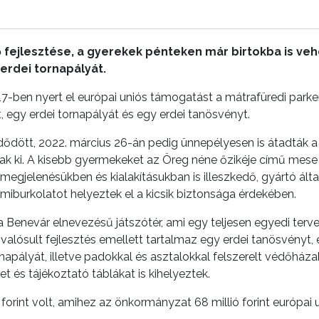
 fejlesztése, a gyerekek pénteken már birtokba is vehe
 erdei tornapályát.
ben nyert el európai uniós támogatást a mátrafüredi parker
, egy erdei tornapályát és egy erdei tanösvényt.
dődött, 2022. március 26-án pedig ünnepélyesen is átadták 
tak ki. A kisebb gyermekeket az Öreg néne őzikéje című mese
egjelenésükben és kialakításukban is illeszkedő, gyártó által
miburkolatot helyeztek el a kicsik biztonsága érdekében.
Benevár elnevezésű játszótér, ami egy teljesen egyedi terv
lósult fejlesztés emellett tartalmaz egy erdei tanösvényt,
napályát, illetve padokkal és asztalokkal felszerelt védőháza
 és tájékoztató táblákat is kihelyeztek.
 forint volt, amihez az önkormányzat 68 millió forint európai