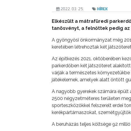
CÉGEK
2022. 03. 25.
HÍREK
ÉS
Elkészült a mátrafüredi parkerdő
INTÉZMÉNYEK
tanösvényt, a felnőttek pedig az
NYOMTATVÁNYOK
A gyöngyösi önkormányzat még 2017-
keretében létrehoztak két játszóteret
E-
ÜGYINTÉZÉS
Az építkezés 2021. októberében kez
parkerdőben két játszóteret alakítot
TESTÜLETI
várják a természetes környezetükbe m
játékelemek, amelyek alatt öntött gu
ANYAGOK
A nagyobb gyerekek számára épült a 
KISTÉRSÉG
2500 négyzetméteres területen megva
sporteszközökkel felszerelt erdei tor
GEOTERM-
kerékpártámaszokat, szemétgyűjtőket
GYÖNGYÖS
A beruházás teljes költsége 92 millió