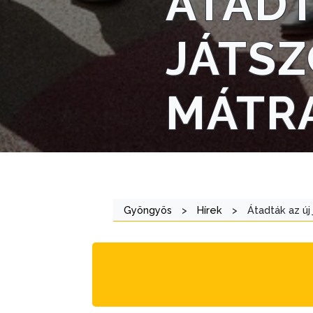
ÁTADT
JÁTSZ
AZ
ÖNKORMÁNYZAT
MÁTR
A
KÉPVISELŐ-
TESTÜLET
A
VÁROSRENDÉSZET
Gyöngyös
>
Hírek
>
Átadták az új
TÁJÉKOZTATÓK
ÁTLÁTHATÓSÁG
AZ
ÖNKORMÁNYZATI