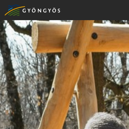
A
VÁROS
KIEMELT
LÁTVÁNYOSSÁGOK
GYÖNGYÖS
VÁROS
ÉRTÉKTÁRA