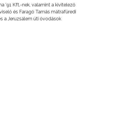
’91 Kft.-nek, valamint a kivitelező
pviselő és Faragó Tamás mátrafüredi
és a Jeruzsálem úti óvodások