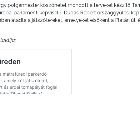
gy polgármester köszönetet mondott a terveket készítő Tarna 
európai parlamenti képviselő, Dudás Róbert országgyűlési ké
an átadta a játszótereket, amelyeket elsőként a Platán úti 
találja: