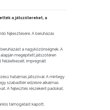
tték a játszótereket, a
dő fejlesztésére. A beruházás
a beruházást a nagyközönségnek. A
 alapján megépített játszótéren
 felületkezelt, impregnált
ezésű hatalmas játszóvár. A mintegy
 egy szabadtéri edzésre alkalmas
kat. A fejlesztés részeként padokat,
 uniós támogatást kapott.