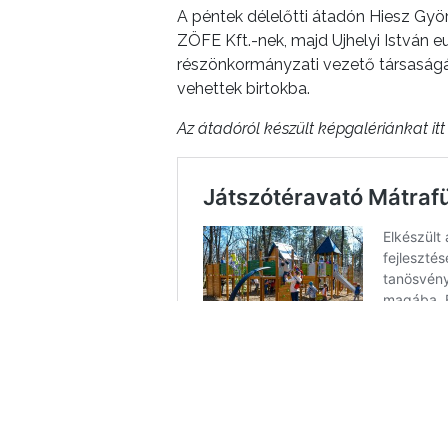
A péntek délelőtti átadón Hiesz Györ
ZÖFE Kft.-nek, majd Ujhelyi István 
részönkormányzati vezető társaságáb
vehettek birtokba.
Az átadóról készült képgalériánkat itt 