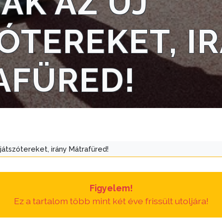
ÁK AZ ÚJ
ÓTEREKET, I
AFÜRED!
 játszótereket, irány Mátrafüred!
Figyelem!
Ez a tartalom több mint két éve frissült utoljára!