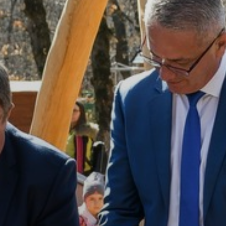
VÁROSUNKRÓL
LAKOSSÁGI
INFORMÁCIÓK
HASZNOS
KVÍZ
A
VÁROS