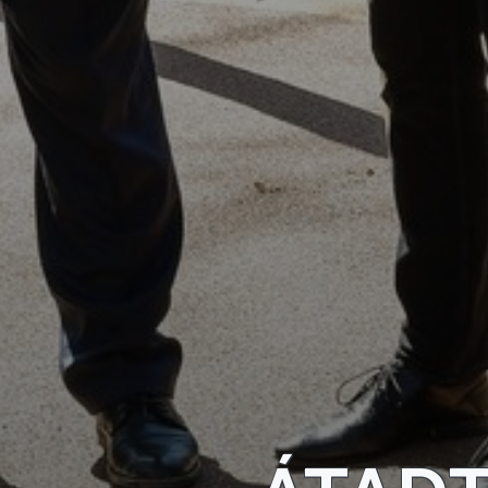
KÖRNYEZETVÉDELEM
TELEPÜLÉSRENDEZÉS
STRATÉGIÁK
ÉS
KONCEPCIÓK
BEJELENTŐ
VÁROSHÁZA