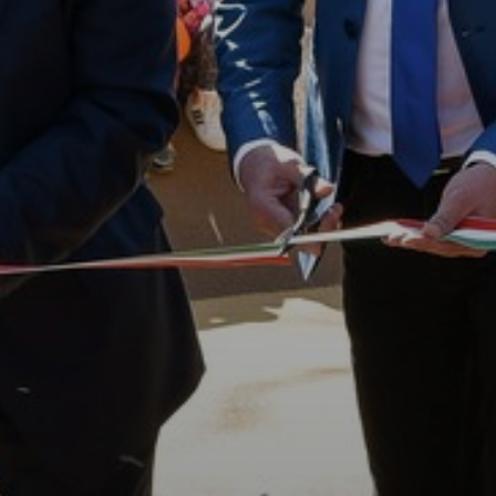
PÉNZÜGYEI
KÖLTSÉGVETÉSI
RENDELETEK
AZ
ÉPÜLŐ
VÁROS
FEJLESZTÉSEK