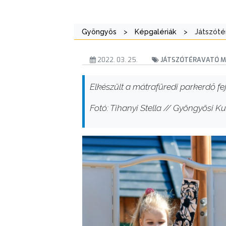
Gyöngyös
>
Képgalériák
>
Játszóté
2022. 03. 25.
JÁTSZÓTÉRAVATÓ 
Elkészült a mátrafüredi parkerdő fej
Fotó: Tihanyi Stella // Gyöngyösi Kul