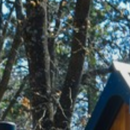
GYÖNGYÖS
VÁROS
ÉRTÉKTÁRA
VÁROSUNKRÓL
LAKOSSÁGI
INFORMÁCIÓK
HASZNOS
KVÍZ