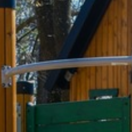
A
VÁROS
PÉNZÜGYEI
KÖLTSÉGVETÉSI
RENDELETEK