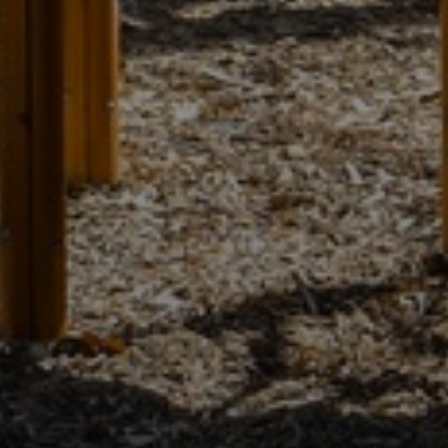
ÖNKORMÁNYZAT
A
KÉPVISELŐ-
TESTÜLET
A
VÁROSRENDÉSZET
TÁJÉKOZTATÓK
ÁTLÁTHATÓSÁG
AZ
ÖNKORMÁNYZATI
CÉGEK
ÉS
INTÉZMÉNYEK