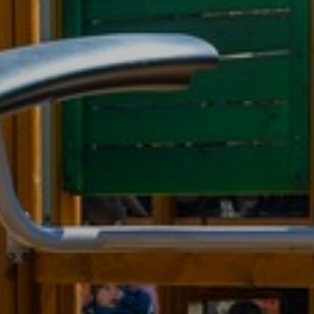
AZ
ÉPÜLŐ
VÁROS
FEJLESZTÉSEK
KÖRNYEZETVÉDELEM
TELEPÜLÉSRENDEZÉS
STRATÉGIÁK
ÉS