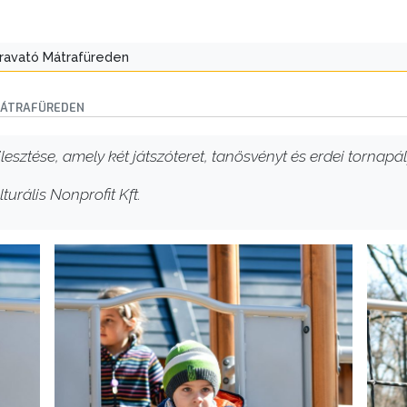
ravató Mátrafüreden
MÁTRAFÜREDEN
lesztése, amely két játszóteret, tanösvényt és erdei tornap
turális Nonprofit Kft.