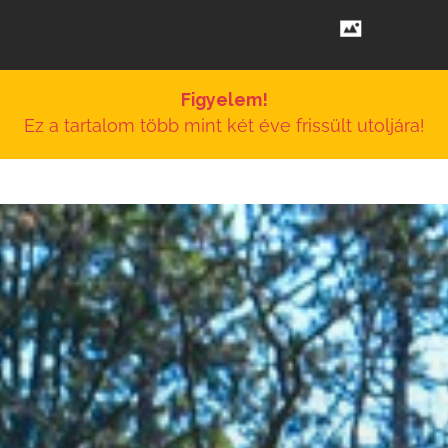
Figyelem!
Ez a tartalom több mint két éve frissült utoljára!