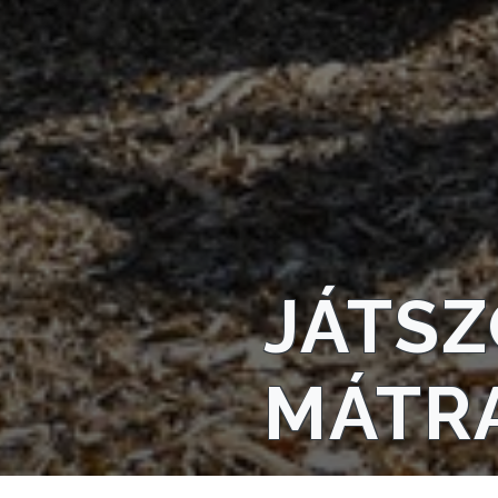
NYOMTATVÁNYOK
E-
ÜGYINTÉZÉS
TESTÜLETI
ANYAGOK
KISTÉRSÉG
JÁTS
GEOTERM-
GYÖNGYÖS
MÁTR