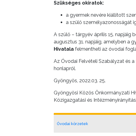
Szükséges okiratok:
KÖLTSÉGVETÉSI
a gyermek nevére kiállított s
RENDELETEK
a szülő személyazonosságát ig
A szülő – tárgyév április 15. napjái
augusztus 31. napjáig, amelyben a gy
Hivatala
felmentheti az óvodai fogla
Az Óvodai Felvételi Szabályzat és a f
honlapról.
AZ
ÉPÜLŐ
Gyöngyös, 2022.03. 25.
VÁROS
Gyöngyösi Közös Önkormányzati Hi
Közigazgatási és Intézményirányítá
FEJLESZTÉSEK
KÖRNYEZETVÉDELEM
Óvodai körzetek