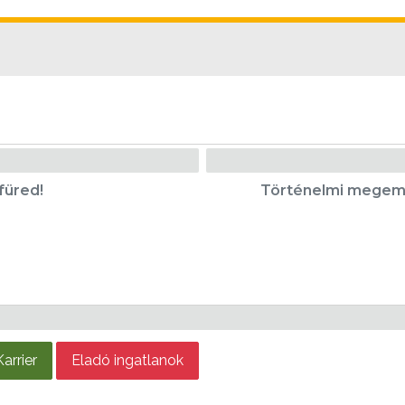
füred!
Történelmi megemlé
Karrier
Eladó ingatlanok