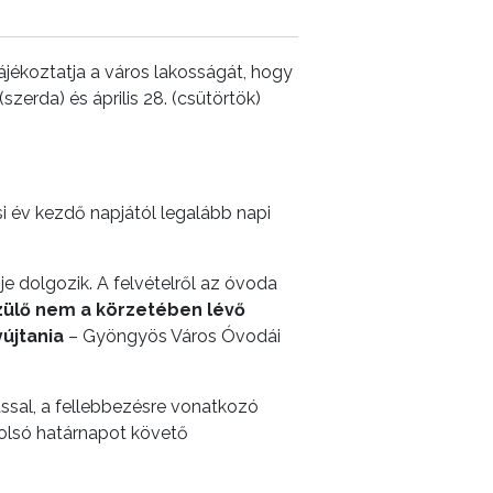
jékoztatja a város lakosságát, hogy
zerda) és április 28. (csütörtök)
i év kezdő napjától legalább napi
e dolgozik. A felvételről az óvoda
zülő nem a körzetében lévő
yújtania
– Gyöngyös Város Óvodái
ással, a fellebbezésre vonatkozó
 utolsó határnapot követő