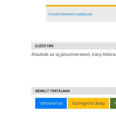
TELEPÜLÉSRENDEZÉS
STRATÉGIÁK
Óvodai felvételi szabályzat
ÉS
KONCEPCIÓK
BEJELENTŐ
ELŐZŐ CIKK
Átadták az új játszótereket, irány Mátra
VÁROSHÁZA
KIEMELT TARTALMAK
AZ
Városkártya
Gyöngyösi Újság
ÖNKORMÁNYZAT