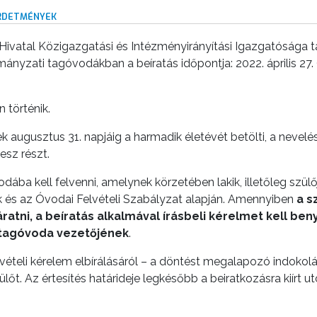
IRDETMÉNYEK
vatal Közigazgatási és Intézményirányítási Igazgatósága tá
yzati tagóvodákban a beíratás időpontja: 2022. április 27. (s
 történik.
augusztus 31. napjáig a harmadik életévét betölti, a nevelés
esz részt.
ba kell felvenni, amelynek körzetében lakik, illetőleg szülőj
ok és az Óvodai Felvételi Szabályzat alapján. Amennyiben
a s
atni, a beíratás alkalmával írásbeli kérelmet kell ben
 tagóvoda vezetőjének
.
vételi kérelem elbírálásáról – a döntést megalapozó indokol
zülőt. Az értesítés határideje legkésőbb a beiratkozásra kiírt