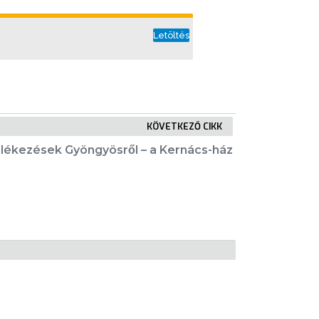
Letöltés
KÖVETKEZŐ CIKK
kezések Gyöngyösről – a Kernács-ház