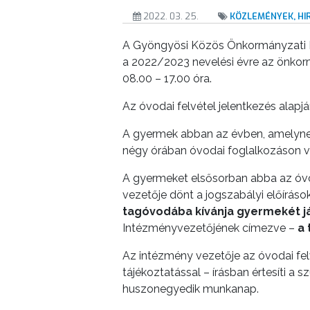
VÁROSUNKRÓL
2022. 03. 25.
KÖZLEMÉNYEK, H
A Gyöngyösi Közös Önkormányzati Hi
LAKOSSÁGI
a 2022/2023 nevelési évre az önkormán
INFORMÁCIÓK
08.00 – 17.00 óra.
HASZNOS
Az óvodai felvétel jelentkezés alapján
KVÍZ
A gyermek abban az évben, amelynek 
négy órában óvodai foglalkozáson v
A gyermeket elsősorban abba az óvodá
vezetője dönt a jogszabályi előírás
tagóvodába kívánja gyermekét jár
Intézményvezetőjének címezve –
a
A
Az intézmény vezetője az óvodai fel
VÁROS
tájékoztatással – írásban értesíti a s
PÉNZÜGYEI
huszonegyedik munkanap.