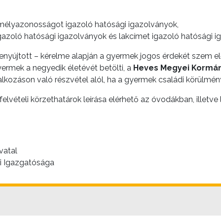
zemélyazonosságot igazoló hatósági igazolványok,
azoló hatósági igazolványok és lakcímet igazoló hatósági i
g benyújtott – kérelme alapján a gyermek jogos érdekét szem el
ermek a negyedik életévét betölti, a
Heves Megyei Kormány
lkozáson való részvétel alól, ha a gyermek családi körülménye
elvételi körzethatárok leírása elérhető az óvodákban, illetve
vatal
si Igazgatósága