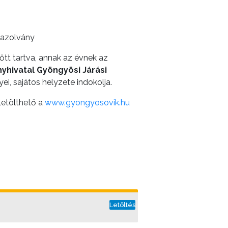
gazolvány
őtt tartva, annak az évnek az
hivatal Gyöngyösi Járási
i, sajátos helyzete indokolja.
 letölthető a
www.gyongyosovik.hu
Letöltés