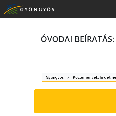
ÓVODAI BEÍRATÁS: 
A
VÁROS
KIEMELT
Gyöngyös
>
Közlemények, hirdetm
LÁTVÁNYOSSÁGOK
GYÖNGYÖS
VÁROS
ÉRTÉKTÁRA