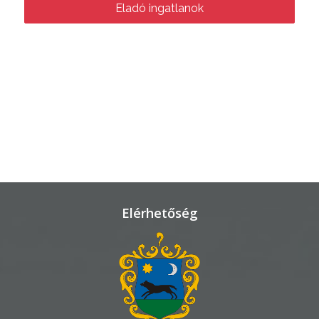
Eladó ingatlanok
TELEPÜLÉSRENDEZÉS
STRATÉGIÁK
ÉS
KONCEPCIÓK
BEJELENTŐ
Elérhetőség
VÁROSHÁZA