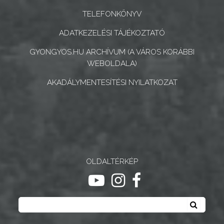
INTÉZMÉNYEK
TELEFONKÖNYV
NYOMTATVÁNYOK
ADATKEZELÉSI TÁJÉKOZTATÓ
GYONGYOS.HU ARCHÍVUM (A VÁROS KORÁBBI
E-
WEBOLDALA)
ÜGYINTÉZÉS
AKADÁLYMENTESÍTÉSI NYILATKOZAT
TESTÜLETI
ANYAGOK
KISTÉRSÉG
GEOTERM-
OLDALTÉRKÉP
GYÖNGYÖS
ugrás youtube csatornára
ugrás instagram csatornár
ugrás facebook-oldalr
Keresés
Keresé