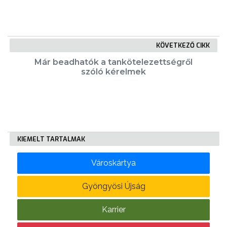
KÖLTSÉGVETÉSI
RENDELETEK
KÖVETKEZŐ CIKK
Már beadhatók a tankötelezettségről
szóló kérelmek
AZ
KIEMELT TARTALMAK
ÉPÜLŐ
VÁROS
Városkártya
Gyöngyösi Újság
FEJLESZTÉSEK
Karrier
KÖRNYEZETVÉDELEM