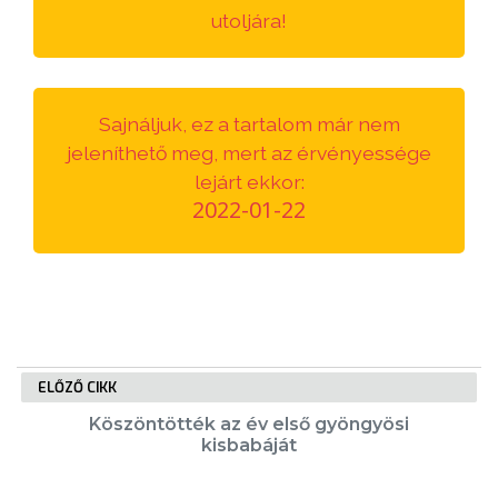
utoljára!
VÁROSUNKRÓL
LAKOSSÁGI
INFORMÁCIÓK
Sajnáljuk, ez a tartalom már nem
jeleníthető meg, mert az érvényessége
HASZNOS
lejárt ekkor:
2022-01-22
KVÍZ
ELŐZŐ CIKK
A
Köszöntötték az év első gyöngyösi
kisbabáját
VÁROS
PÉNZÜGYEI