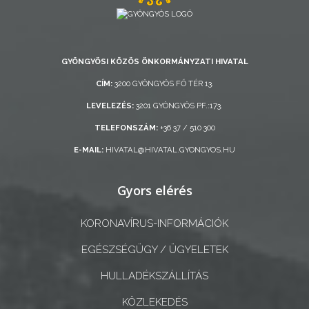
AZ
ÖNKORMÁNYZAT
A
GYÖNGYÖSI KÖZÖS ÖNKORMÁNYZATI HIVATAL
KÉPVISELŐ-
CÍM:
3200 GYÖNGYÖS FŐ TÉR 13.
TESTÜLET
LEVELEZÉS:
3201 GYÖNGYÖS PF.:173.
A
TELEFONSZÁM:
+36 37 / 510 300
VÁROSRENDÉSZET
E-MAIL:
HIVATAL@HIVATAL.GYONGYOS.HU
TÁJÉKOZTATÓK
Gyors elérés
ÁTLÁTHATÓSÁG
KORONAVÍRUS-INFORMÁCIÓK
AZ
EGÉSZSÉGÜGY / ÜGYELETEK
ÖNKORMÁNYZATI
HULLADÉKSZÁLLÍTÁS
CÉGEK
ÉS
KÖZLEKEDÉS