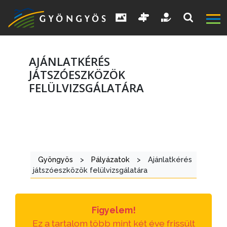
AJÁNLATKÉRÉS
JÁTSZÓESZKÖZÖK
FELÜLVIZSGÁLATÁRA
A
VÁROS
KIEMELT
Gyöngyös
>
Pályázatok
>
Ajánlatkérés
LÁTVÁNYOSSÁGOK
játszóeszközök felülvizsgálatára
GYÖNGYÖS
VÁROS
Figyelem!
ÉRTÉKTÁRA
Ez a tartalom több mint két éve frissült