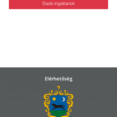
Eladó ingatlanok
TELEPÜLÉSRENDEZÉS
STRATÉGIÁK
ÉS
KONCEPCIÓK
BEJELENTŐ
Elérhetőség
VÁROSHÁZA