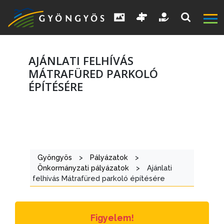
AJÁNLATI FELHÍVÁS
MÁTRAFÜRED PARKOLÓ
ÉPÍTÉSÉRE
A
VÁROS
KIEMELT
Gyöngyös
>
Pályázatok
>
LÁTVÁNYOSSÁGOK
Önkormányzati pályázatok
>
Ajánlati
felhívás Mátrafüred parkoló építésére
GYÖNGYÖS
VÁROS
ÉRTÉKTÁRA
Figyelem!