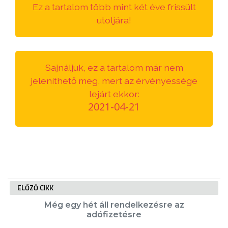
Ez a tartalom több mint két éve frissült
VÁROSUNKRÓL
utoljára!
LAKOSSÁGI
INFORMÁCIÓK
Sajnáljuk, ez a tartalom már nem
HASZNOS
jeleníthető meg, mert az érvényessége
lejárt ekkor:
KVÍZ
2021-04-21
ELŐZŐ CIKK
A
Még egy hét áll rendelkezésre az
VÁROS
adófizetésre
PÉNZÜGYEI