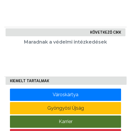
KÖLTSÉGVETÉSI
RENDELETEK
KÖVETKEZŐ CIKK
Maradnak a védelmi intézkedések
AZ
KIEMELT TARTALMAK
ÉPÜLŐ
VÁROS
Városkártya
Gyöngyösi Újság
FEJLESZTÉSEK
Karrier
KÖRNYEZETVÉDELEM