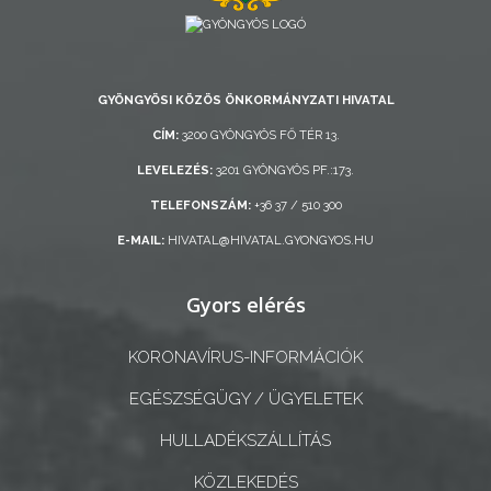
AZ
ÖNKORMÁNYZAT
A
GYÖNGYÖSI KÖZÖS ÖNKORMÁNYZATI HIVATAL
KÉPVISELŐ-
CÍM:
3200 GYÖNGYÖS FŐ TÉR 13.
TESTÜLET
LEVELEZÉS:
3201 GYÖNGYÖS PF.:173.
A
TELEFONSZÁM:
+36 37 / 510 300
VÁROSRENDÉSZET
E-MAIL:
HIVATAL@HIVATAL.GYONGYOS.HU
TÁJÉKOZTATÓK
Gyors elérés
ÁTLÁTHATÓSÁG
KORONAVÍRUS-INFORMÁCIÓK
AZ
EGÉSZSÉGÜGY / ÜGYELETEK
ÖNKORMÁNYZATI
HULLADÉKSZÁLLÍTÁS
CÉGEK
ÉS
KÖZLEKEDÉS