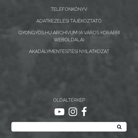
INTÉZMÉNYEK
TELEFONKÖNYV
NYOMTATVÁNYOK
ADATKEZELÉSI TÁJÉKOZTATÓ
E-
GYONGYOS.HU ARCHÍVUM (A VÁROS KORÁBBI
WEBOLDALA)
ÜGYINTÉZÉS
AKADÁLYMENTESÍTÉSI NYILATKOZAT
TESTÜLETI
ANYAGOK
KISTÉRSÉG
GEOTERM-
OLDALTÉRKÉP
GYÖNGYÖS
ugrás youtube csatornára
ugrás instagram csatornár
ugrás facebook-oldalr
Keresés
Keresé