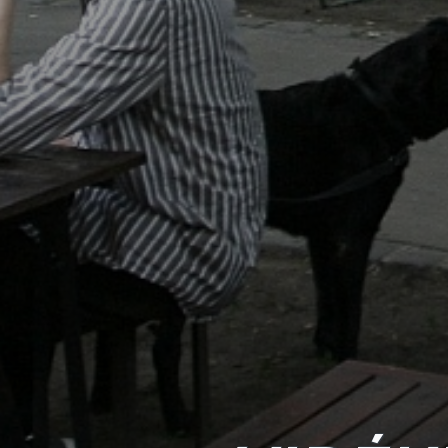
KÖRNYEZETVÉDELEM
TELEPÜLÉSRENDEZÉS
STRATÉGIÁK
ÉS
KONCEPCIÓK
BEJELENTŐ
VÁROSHÁZA