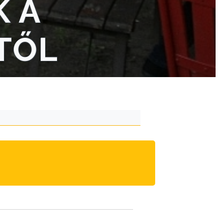
 A
TŐL