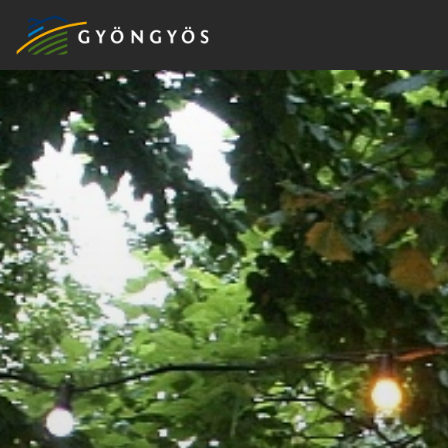
A
VÁROS
KIEMELT
LÁTVÁNYOSSÁGOK
GYÖNGYÖS
VÁROS
ÉRTÉKTÁRA