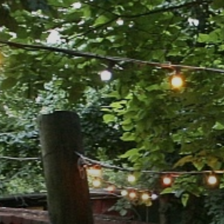
VÁROSUNKRÓL
LAKOSSÁGI
INFORMÁCIÓK
HASZNOS
KVÍZ
A
VÁROS