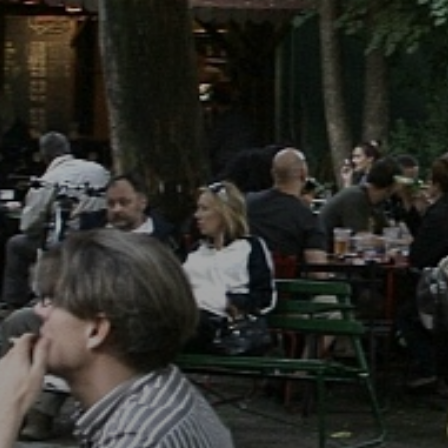
PÉNZÜGYEI
KÖLTSÉGVETÉSI
RENDELETEK
AZ
ÉPÜLŐ
VÁROS
FEJLESZTÉSEK