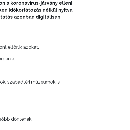
n a koronavírus-járvány elleni
n időkorlátozás nélkül nyitva
tatás azonban digitálisan
t eltörlik azokat.
rdania.
andok, szabadtéri múzeumok is
ésőbb döntenek.