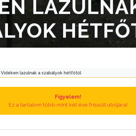
EN LAZULNAK
ÁLYOK HÉTFŐ
Vidéken lazulnak a szabályok hétfőtől
Figyelem!
Ez a tartalom több mint két éve frissült utoljára!