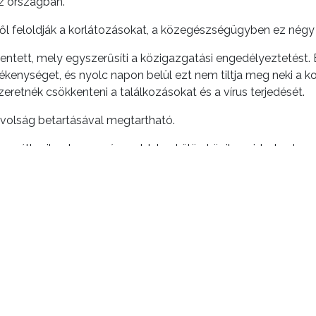
z országban.
feloldják a korlátozásokat, a közegészségügyben ez négy l
lentett, mely egyszerűsíti a közigazgatási engedélyeztetést
evékenységet, és nyolc napon belül ezt nem tiltja meg neki a k
szeretnék csökkenteni a találkozásokat és a vírus terjedését.
távolság betartásával megtartható.
változik: a koronavírus-oldalon külön közik majd a budapest
y gondolja, hogy az érettségi a jelen körülmények között meg
Enyhítenek, 