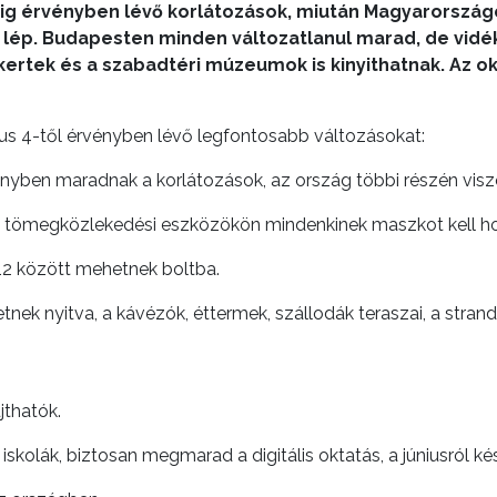
ig érvényben lévő korlátozások, miután Magyarországo
ép. Budapesten minden változatlanul marad, de vidéke
kertek és a szabadtéri múzeumok is kinyithatnak. Az ok
us 4-től érvényben lévő legfontosabb változásokat:
yben maradnak a korlátozások, az ország többi részén viszon
 a tömegközlekedési eszközökön mindenkinek maszkot kell ho
-12 között mehetnek boltba.
hetnek nyitva, a kávézók, éttermek, szállodák teraszai, a str
jthatók.
iskolák, biztosan megmarad a digitális oktatás, a júniusról k