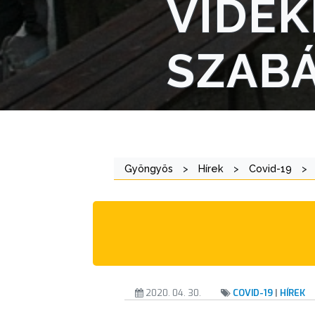
VIDÉK
AZ
ÖNKORMÁNYZAT
SZAB
A
KÉPVISELŐ-
TESTÜLET
A
Gyöngyös
>
Hírek
>
Covid-19
>
VÁROSRENDÉSZET
TÁJÉKOZTATÓK
ÁTLÁTHATÓSÁG
AZ
2020. 04. 30.
COVID-19
|
HÍREK
ÖNKORMÁNYZATI
CÉGEK