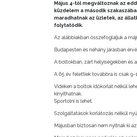
Május 4-től megváltoznak az edd
ÉS
küzdelem a második szakaszába l
INTÉZMÉNYEK
maradhatnak az üzletek, az állat
folytatódik.
NYOMTATVÁNYOK
Az alábbiakban összefoglaljuk a máj
E-
Budapesten és néhány járásban érvén
ÜGYINTÉZÉS
A boltokban, zárt helyiségekben és
TESTÜLETI
A 65 év felettiek továbbra is csak 9
ANYAGOK
Vidéken a boltok időkorlát nélkül le
KISTÉRSÉG
kinyithatnak.
Sportolni is lehet.
GEOTERM-
Szolgáltatások korlátozás nélkül nyú
GYÖNGYÖS
Májusban biztosan nem nyitnak ki az 