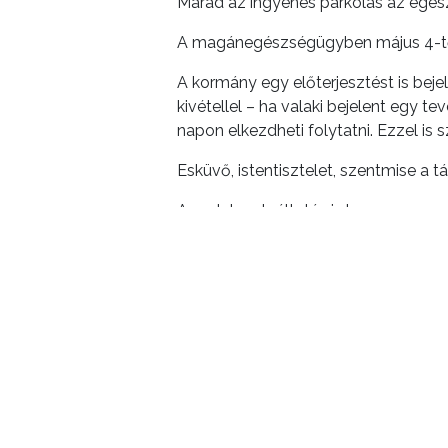
Marad az ingyenes parkolás az egés
A magánegészségügyben május 4-től 
A kormány egy előterjesztést is beje
kivétellel – ha valaki bejelent egy t
napon elkezdheti folytatni. Ezzel is 
Esküvő, istentisztelet, szentmise a 
Az adatszolgáltatás is hamarosan meg
A kormány ezen kívül továbbra is úg
ELŐZŐ CIKK
Maszkot kapnak a gyöngyösiek