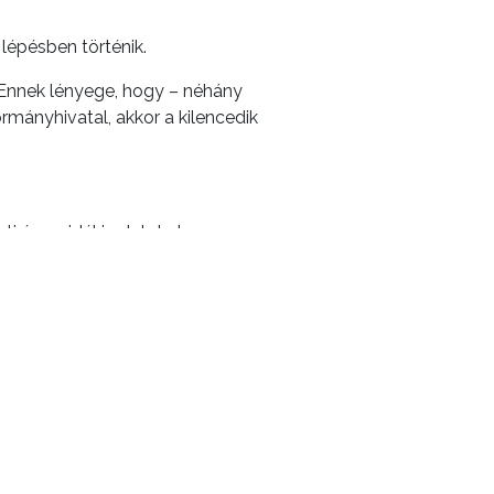
épésben történik.
. Ennek lényege, hogy – néhány
ormányhivatal, akkor a kilencedik
i és a vidéki adatokat.
tartható.
KÖVETKEZŐ CIKK
de az idősek védelme továbbra is fontos