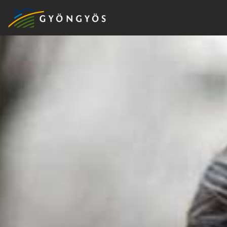
A
VÁROS
KIEMELT
LÁTVÁNYOSSÁGOK
GYÖNGYÖS
VÁROS