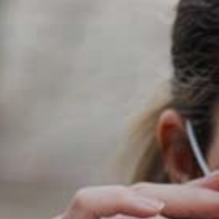
ÉRTÉKTÁRA
VÁROSUNKRÓL
LAKOSSÁGI
INFORMÁCIÓK
HASZNOS
KVÍZ
A