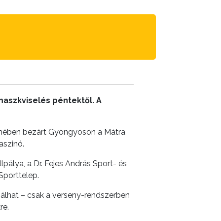
maszkviselés péntektől. A
elmében bezárt Gyöngyösön a Mátra
aszinó.
álya, a Dr. Fejes András Sport- és
Sporttelep.
ználhat – csak a verseny-rendszerben
re.