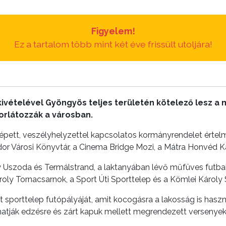
Figyelem!
Ez a tartalom több mint két éve frissült utoljára!
kivételével Gyöngyös teljes területén kötelező lesz a 
orlátozzák a városban.
 lépett, veszélyhelyzettel kapcsolatos kormányrendelet ért
or Városi Könyvtár, a Cinema Bridge Mozi, a Mátra Honvéd K
Uszoda és Termálstrand, a laktanyában lévő műfüves futballp
oly Tornacsarnok, a Sport Úti Sporttelep és a Kömlei Károly 
t sporttelep futópályáját, amit kocogásra a lakosság is has
hatják edzésre és zárt kapuk mellett megrendezett versenyek