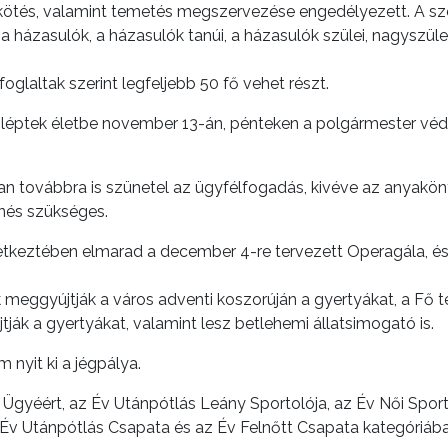
ötés, valamint temetés megszervezése engedélyezett. A szer
a házasulók, a házasulók tanúi, a házasulók szülei, nagyszülei
laltak szerint legfeljebb 50 fő vehet részt.
léptek életbe november 13-án, pénteken a polgármester vé
n továbbra is szünetel az ügyfélfogadás, kivéve az anyaköny
nés szükséges.
etkeztében elmarad a december 4-re tervezett Operagála, é
eggyújtják a város adventi koszorúján a gyertyákat, a Fő tér
tják a gyertyákat, valamint lesz betlehemi állatsimogató is.
 nyit ki a jégpálya.
Ügyéért, az Év Utánpótlás Leány Sportolója, az Év Női Sport
az Év Utánpótlás Csapata és az Év Felnőtt Csapata kategóriáb