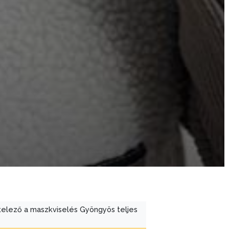
elező a maszkviselés Gyöngyös teljes