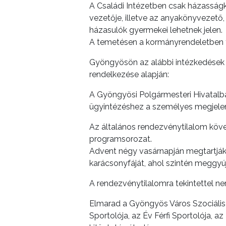
A Családi Intézetben csak házasságk
vezetője, illetve az anyakönyvezető, 
házasulók gyermekei lehetnek jelen.
A temetésen a kormányrendeletben fog
Gyöngyösön az alábbi intézkedések 
rendelkezése alapján:
A Gyöngyösi Polgármesteri Hivatalba
ügyintézéshez a személyes megjele
Az általános rendezvénytilalom köv
programsorozat.
Advent négy vasárnapján megtartják m
karácsonyfáját, ahol szintén meggyúj
A rendezvénytilalomra tekintettel nem
Elmarad a Gyöngyös Város Szociális 
Sportolója, az Év Férfi Sportolója, 