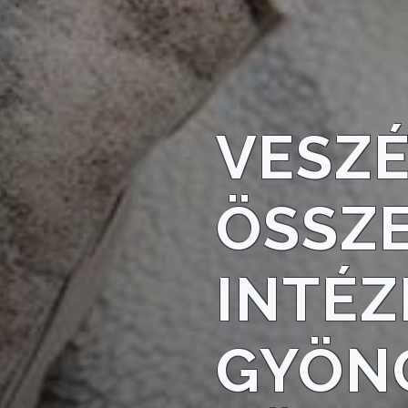
FEJLESZTÉSEK
KÖRNYEZETVÉDELEM
TELEPÜLÉSRENDEZÉS
VESZÉ
STRATÉGIÁK
ÉS
ÖSSZ
KONCEPCIÓK
BEJELENTŐ
INTÉ
GYÖN