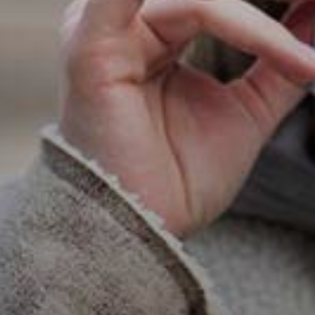
VÁROS
PÉNZÜGYEI
KÖLTSÉGVETÉSI
RENDELETEK
AZ
ÉPÜLŐ
VÁROS