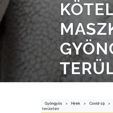
KÖTEL
VÁROSHÁZA
MASZ
AZ
ÖNKORMÁNYZAT
GYÖN
A
KÉPVISELŐ-
TESTÜLET
TERÜ
A
VÁROSRENDÉSZET
TÁJÉKOZTATÓK
ÁTLÁTHATÓSÁG
Gyöngyös
>
Hírek
>
Covid-19
>
területén