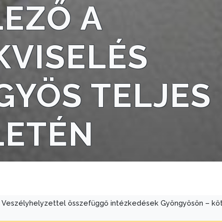
EZŐ A
KVISELÉS
GYÖS TELJES
LETÉN
Veszélyhelyzettel összefüggő intézkedések Gyöngyösön – köt