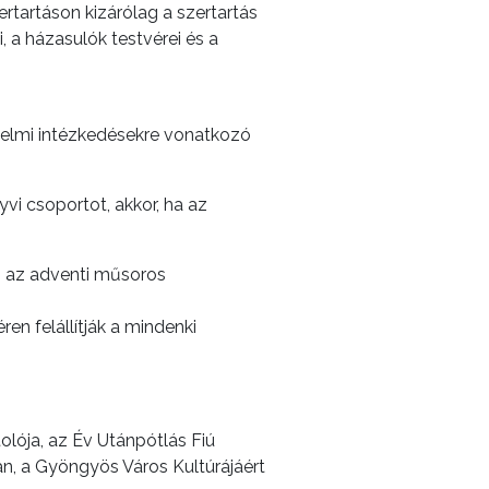
tartáson kizárólag a szertartás
, a házasulók testvérei és a
delmi intézkedésekre vonatkozó
vi csoportot, akkor, ha az
s az adventi műsoros
en felállítják a mindenki
olója, az Év Utánpótlás Fiú
an, a Gyöngyös Város Kultúrájáért