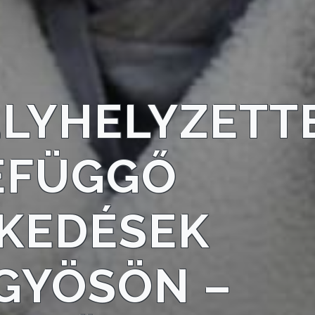
LYHELYZETT
EFÜGGŐ
ZKEDÉSEK
GYÖSÖN –