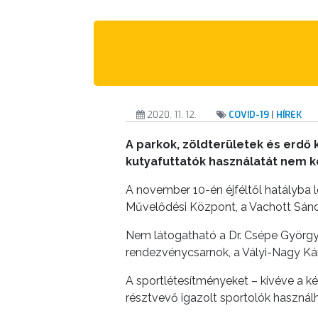
AZ
ÖNKORMÁNYZATI
CÉGEK
ÉS
INTÉZMÉNYEK
2020. 11. 12.
COVID-19
|
HÍREK
NYOMTATVÁNYOK
A parkok, zöldterületek és erdő 
E-
kutyafuttatók használatát nem k
ÜGYINTÉZÉS
A november 10-én éjféltől hatályba
TESTÜLETI
Művelődési Központ, a Vachott Sánd
ANYAGOK
Nem látogatható a Dr. Csépe György 
rendezvénycsarnok, a Vályi-Nagy Kár
KISTÉRSÉG
A sportlétesítményeket – kivéve a ké
GEOTERM-
résztvevő igazolt sportolók használ
GYÖNGYÖS