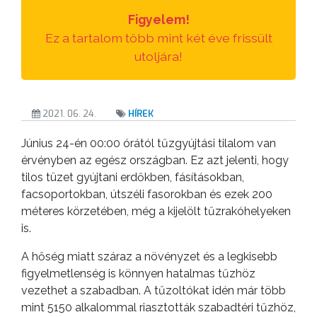
TESTÜLETI
Figyelem!
ANYAGOK
Ez a tartalom több mint két éve frissült
utoljára!
KISTÉRSÉG
GEOTERM-
GYÖNGYÖS
2021. 06. 24.
HÍREK
Június 24-én 00:00 órától tűzgyújtási tilalom van
érvényben az egész országban. Ez azt jelenti, hogy
tilos tüzet gyújtani erdőkben, fásításokban,
facsoportokban, útszéli fasorokban és ezek 200
méteres körzetében, még a kijelölt tűzrakóhelyeken
is.
A hőség miatt száraz a növényzet és a legkisebb
figyelmetlenség is könnyen hatalmas tűzhöz
vezethet a szabadban. A tűzoltókat idén már több
mint 5150 alkalommal riasztották szabadtéri tűzhöz,