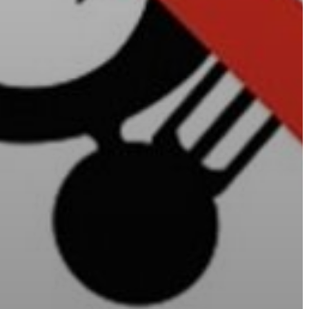
AZ
ÉPÜLŐ
VÁROS
FEJLESZTÉSEK
KÖRNYEZETVÉDELEM
TELEPÜLÉSRENDEZÉS
STRATÉGIÁK
ÉS
KONCEPCIÓK
BEJELENTŐ