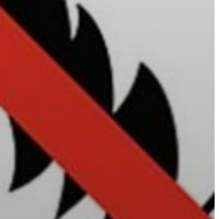
A
VÁROS
PÉNZÜGYEI
KÖLTSÉGVETÉSI
RENDELETEK