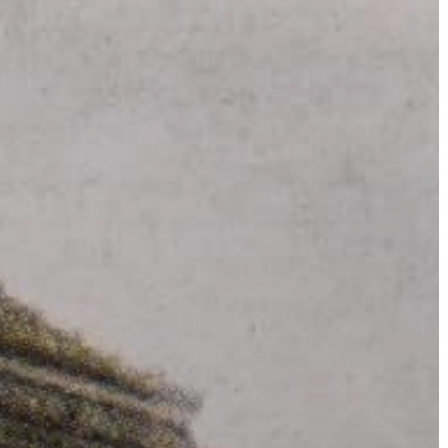
GYÖNGYÖS
VÁROS
ÉRTÉKTÁRA
VÁROSUNKRÓL
LAKOSSÁGI
INFORMÁCIÓK
HASZNOS
KVÍZ