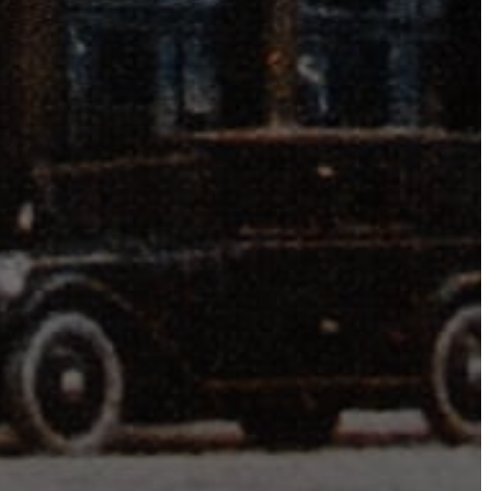
ÖNKORMÁNYZAT
A
KÉPVISELŐ-
TESTÜLET
A
VÁROSRENDÉSZET
TÁJÉKOZTATÓK
ÁTLÁTHATÓSÁG
AZ
ÖNKORMÁNYZATI
CÉGEK
ÉS