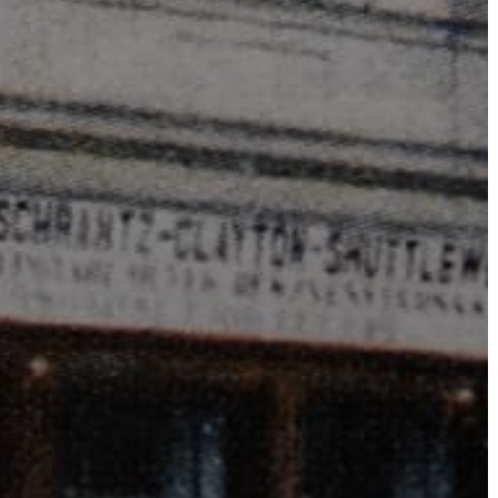
ÉS
KONCEPCIÓK
BEJELENTŐ
VÁROSHÁZA
AZ