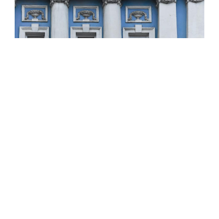
Jelenleg az épület üzlethelyiségeknek és lakásoknak
ad otthont.
Forrás: Mátrai Tanulmányok 2001; Üdvözlet
Gyöngyösről 2016.
Új fotók: Tihanyi Stella