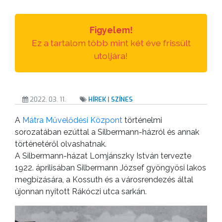
Figyelem!
Ez a tartalom több mint két éve frissült
utoljára!
2022. 03. 11.
HÍREK
|
SZÍNES
A
Mátra Művelődési Központ
történelmi
sorozatában ezúttal a Silbermann-házról és annak
történetéről olvashatnak.
A Silbermann-házat Lomjánszky István tervezte
1922. áprilisában Silbermann József gyöngyösi lakos
megbízására, a Kossuth és a városrendezés által
újonnan nyitott Rákóczi utca sarkán.