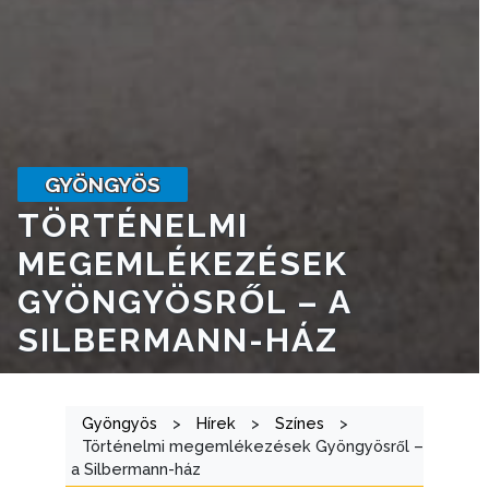
INTÉZMÉNYEK
NYOMTATVÁNYOK
E-
ÜGYINTÉZÉS
GYÖNGYÖS
TESTÜLETI
TÖRTÉNELMI
ANYAGOK
MEGEMLÉKEZÉSEK
KISTÉRSÉG
GYÖNGYÖSRŐL – A
GEOTERM-
SILBERMANN-HÁZ
GYÖNGYÖS
Gyöngyös
>
Hírek
>
Színes
>
Történelmi megemlékezések Gyöngyösről –
a Silbermann-ház