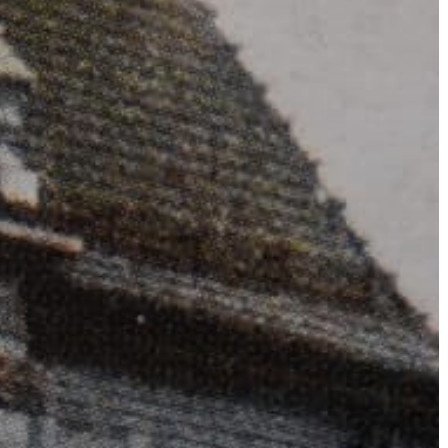
A
VÁROS
PÉNZÜGYEI
KÖLTSÉGVETÉSI
RENDELETEK