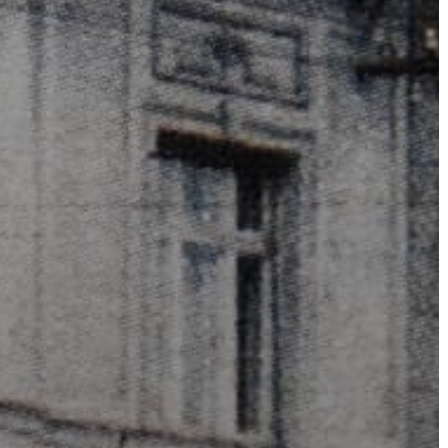
AZ
ÉPÜLŐ
VÁROS
FEJLESZTÉSEK
KÖRNYEZETVÉDELEM
TELEPÜLÉSRENDEZÉS
STRATÉGIÁK