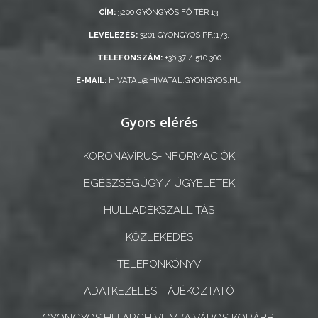
CÍM:
3200 GYÖNGYÖS FŐ TÉR 13.
LEVELEZÉS:
3201 GYÖNGYÖS PF.:173.
TELEFONSZÁM:
+36 37 / 510 300
E-MAIL:
HIVATAL@HIVATAL.GYONGYOS.HU
Gyors elérés
KORONAVÍRUS-INFORMÁCIÓK
EGÉSZSÉGÜGY / ÜGYELETEK
HULLADÉKSZÁLLÍTÁS
KÖZLEKEDÉS
TELEFONKÖNYV
ADATKEZELÉSI TÁJÉKOZTATÓ