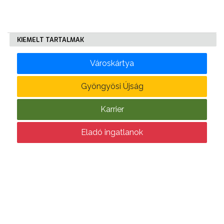
E-
ÜGYINTÉZÉS
KIEMELT TARTALMAK
TESTÜLETI
ANYAGOK
Városkártya
Gyöngyösi Újság
KISTÉRSÉG
Karrier
GEOTERM-
GYÖNGYÖS
Eladó ingatlanok