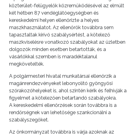
közterület-felügyelők közreműködésével az elmúlt
két hétben 87 vendéglátóegységben és
kereskedelmi helyen ellenőrizte a helyes
AZ
maszkhasználatot. Az ellenőrök továbbra sem
ÉPÜLŐ
tapasztaltak kirívó szabálysértést, a kötelező
VÁROS
maszkviselésre vonatkozó szabályokat az üzletben
dolgozók minden esetben betartották, és a
vásárlókkal szemben is maradéktalanul
megkövetelték.
FEJLESZTÉSEK
A polgármesteri hivatal munkatársai ellenőrzik a
KÖRNYEZETVÉDELEM
magánrendezvényeket lebonyolító gyöngyösi
szórakozóhelyeket is, ahol szintén kérik és felhívják a
TELEPÜLÉSRENDEZÉS
figyelmet a kötelezően betartandó szabályokra.
A kereskedelmi ellenőrzések során továbbra is a
STRATÉGIÁK
rendőrségnek van lehetősége szankcionálni a
ÉS
szabályszegőket.
KONCEPCIÓK
Az önkormányzat továbbra is várja azoknak az