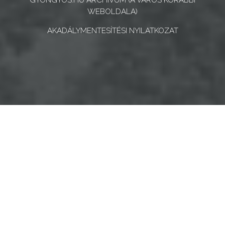
GYONGYOS.HU ARCHÍVUM (A VÁROS KORÁBBI
WEBOLDALA)
AKADÁLYMENTESÍTÉSI NYILATKOZAT
OLDALTÉRKÉP
ugrás youtube csatornára
ugrás instagram csatornár
ugrás facebook-oldalr
Keresés
Keresé
Gyöngyösi Kulturális Nonprofit Kft.
Gyöngyösi Médiaközpont Nonprofit Kft.
Gyöngyösi Sportfólió Nonprofit Kft.