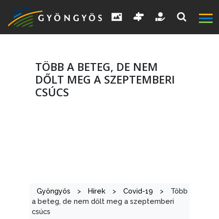
TÖBB A BETEG, DE NEM
DŐLT MEG A SZEPTEMBERI
CSÚCS
A
VÁROS
Gyöngyös
>
Hírek
>
Covid-19
>
Több
KIEMELT
a beteg, de nem dőlt meg a szeptemberi
LÁTVÁNYOSSÁGOK
csúcs