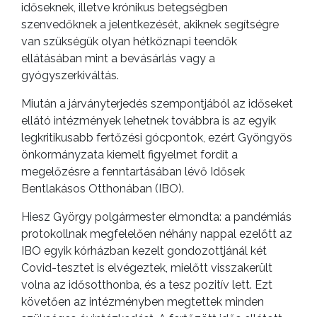
időseknek, illetve krónikus betegségben
BEJELENTŐ
szenvedőknek a jelentkezését, akiknek segítségre
van szükségük olyan hétköznapi teendők
ellátásában mint a bevásárlás vagy a
gyógyszerkiváltás.
Miután a járványterjedés szempontjából az időseket
ellátó intézmények lehetnek továbbra is az egyik
legkritikusabb fertőzési gócpontok, ezért Gyöngyös
önkormányzata kiemelt figyelmet fordít a
megelőzésre a fenntartásában lévő Idősek
Bentlakásos Otthonában (IBO).
VÁROSHÁZA
Hiesz György polgármester elmondta: a pandémiás
protokollnak megfelelően néhány nappal ezelőtt az
IBO egyik kórházban kezelt gondozottjánál két
AZ
Covid-tesztet is elvégeztek, mielőtt visszakerült
ÖNKORMÁNYZAT
volna az idősotthonba, és a tesz pozitív lett. Ezt
követően az intézményben megtettek minden
A