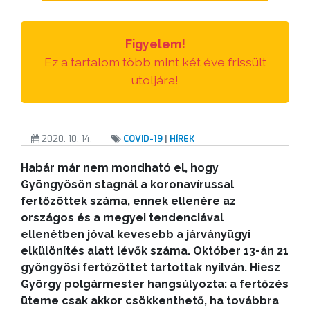
GYÖNGYÖS
VÁROS
Figyelem!
ÉRTÉKTÁRA
Ez a tartalom több mint két éve frissült
utoljára!
VÁROSUNKRÓL
LAKOSSÁGI
INFORMÁCIÓK
2020. 10. 14.
COVID-19
|
HÍREK
Habár már nem mondható el, hogy
HASZNOS
Gyöngyösön stagnál a koronavírussal
fertőzöttek száma, ennek ellenére az
KVÍZ
országos és a megyei tendenciával
ellenétben jóval kevesebb a járványügyi
elkülönítés alatt lévők száma. Október 13-án 21
gyöngyösi fertőzöttet tartottak nyilván. Hiesz
György polgármester hangsúlyozta: a fertőzés
üteme csak akkor csökkenthető, ha továbbra