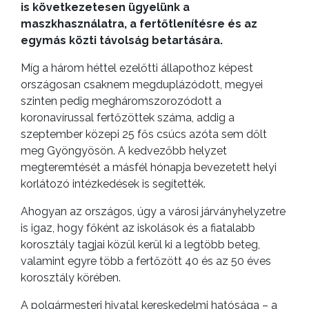
is következetesen ügyelünk a
maszkhasználatra, a fertőtlenítésre és az
egymás közti távolság betartására.
Míg a három héttel ezelőtti állapothoz képest
A
országosan csaknem megduplázódott, megyei
VÁROS
szinten pedig megháromszorozódott a
PÉNZÜGYEI
koronavírussal fertőzöttek száma, addig a
szeptember közepi 25 fős csúcs azóta sem dőlt
meg Gyöngyösön. A kedvezőbb helyzet
megteremtését a másfél hónapja bevezetett helyi
KÖLTSÉGVETÉSI
korlátozó intézkedések is segítették.
RENDELETEK
Ahogyan az országos, úgy a városi járványhelyzetre
is igaz, hogy főként az iskolások és a fiatalabb
korosztály tagjai közül kerül ki a legtöbb beteg,
valamint egyre több a fertőzött 40 és az 50 éves
korosztály körében.
A polgármesteri hivatal kereskedelmi hatósága – a