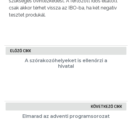
szükséges óvintézkedést. A fertőzött idős ellátott
KÉPVISELŐ-
csak akkor térhet vissza az IBO-ba, ha két negatív
TESTÜLET
tesztet produkál.
A
VÁROSRENDÉSZET
TÁJÉKOZTATÓK
ELŐZŐ CIKK
A szórakozóhelyeket is ellenőrzi a
ÁTLÁTHATÓSÁG
hivatal
AZ
ÖNKORMÁNYZATI
CÉGEK
ÉS
KÖVETKEZŐ CIKK
INTÉZMÉNYEK
Elmarad az adventi programsorozat
NYOMTATVÁNYOK