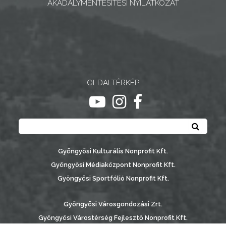
AKADÁLYMENTESÍTÉSI NYILATKOZAT
BEJELENTŐ
VÁROSHÁZA
OLDALTÉRKÉP
ugrás youtube csatornára
ugrás instagram csatornár
ugrás facebook-oldalr
AZ
Keresés
Keresé
ÖNKORMÁNYZAT
Gyöngyösi Kulturális Nonprofit Kft.
A
Gyöngyösi Médiaközpont Nonprofit Kft.
KÉPVISELŐ-
Gyöngyösi Sportfólió Nonprofit Kft.
TESTÜLET
A
Gyöngyösi Városgondozási Zrt.
VÁROSRENDÉSZET
Gyöngyösi Várostérség Fejlesztő Nonprofit Kft.