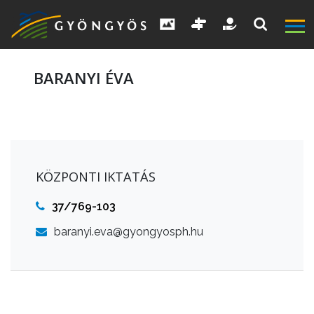
BARANYI ÉVA
A
VÁROS
KIEMELT
KÖZPONTI IKTATÁS
LÁTVÁNYOSSÁGOK
37/769-103
GYÖNGYÖS
baranyi.eva@gyongyosph.hu
VÁROS
ÉRTÉKTÁRA
VÁROSUNKRÓL