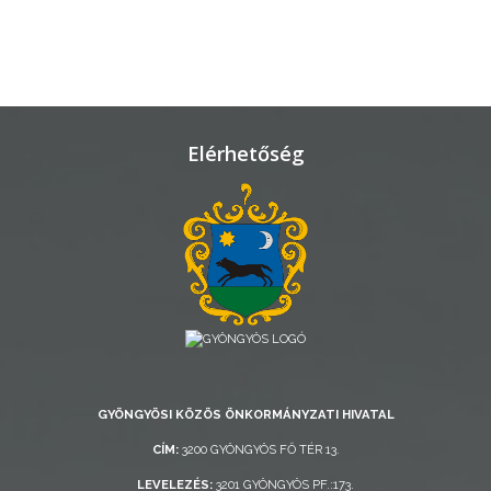
LAKOSSÁGI
INFORMÁCIÓK
HASZNOS
Elérhetőség
KVÍZ
A
VÁROS
PÉNZÜGYEI
GYÖNGYÖSI KÖZÖS ÖNKORMÁNYZATI HIVATAL
KÖLTSÉGVETÉSI
CÍM:
3200 GYÖNGYÖS FŐ TÉR 13.
RENDELETEK
LEVELEZÉS:
3201 GYÖNGYÖS PF.:173.