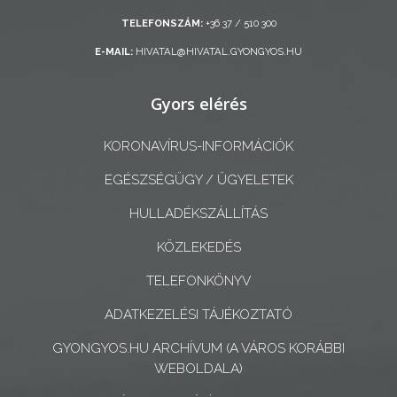
TELEFONSZÁM:
+36 37 / 510 300
E-MAIL:
HIVATAL@HIVATAL.GYONGYOS.HU
AZ
Gyors elérés
ÉPÜLŐ
VÁROS
KORONAVÍRUS-INFORMÁCIÓK
EGÉSZSÉGÜGY / ÜGYELETEK
FEJLESZTÉSEK
HULLADÉKSZÁLLÍTÁS
KÖRNYEZETVÉDELEM
KÖZLEKEDÉS
TELEFONKÖNYV
TELEPÜLÉSRENDEZÉS
ADATKEZELÉSI TÁJÉKOZTATÓ
STRATÉGIÁK
GYONGYOS.HU ARCHÍVUM (A VÁROS KORÁBBI
ÉS
WEBOLDALA)
KONCEPCIÓK