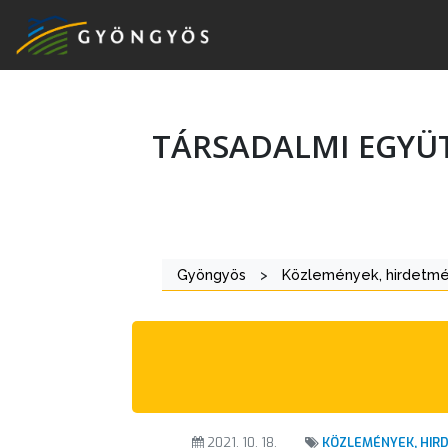
TÁRSADALMI EGYÜ
A
VÁROS
KIEMELT
Gyöngyös
>
Közlemények, hirdetm
LÁTVÁNYOSSÁGOK
GYÖNGYÖS
VÁROS
ÉRTÉKTÁRA
VÁROSUNKRÓL
2021. 10. 18.
KÖZLEMÉNYEK, HIR