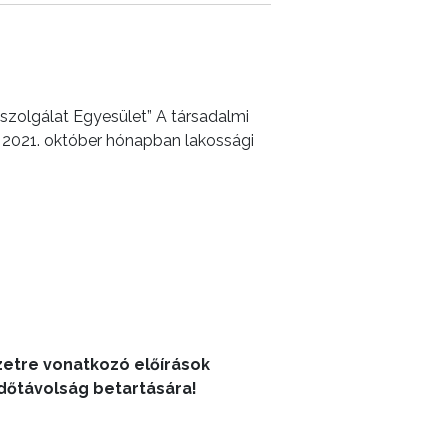
zolgálat Egyesület” A társadalmi
 2021. október hónapban lakossági
yzetre vonatkozó előírások
dőtávolság betartására!