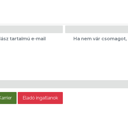
lász tartalmú e-mail
Ha nem vár csomagot, 
Karrier
Eladó ingatlanok