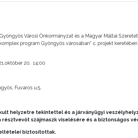
 Gyöngyös Városi Önkormányzat és a Magyar Máltai Szeretets
komplex program Gyöngyös városában” c. projekt keretében
október 20. 14:00
yös, Fuvaros u.5.
akult helyzetre tekintettel és a járványügyi veszélyhel
résztvevőt szájmaszk viselésére és a biztonságos vé
ltételei biztosítottak.