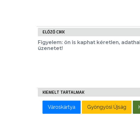
RENDELETEK
ELŐZŐ CIKK
Figyelem: ön is kaphat kéretlen, adatha
AZ
üzenetet!
ÉPÜLŐ
VÁROS
FEJLESZTÉSEK
KIEMELT TARTALMAK
KÖRNYEZETVÉDELEM
Városkártya
Gyöngyösi Újság
TELEPÜLÉSRENDEZÉS
STRATÉGIÁK
ÉS