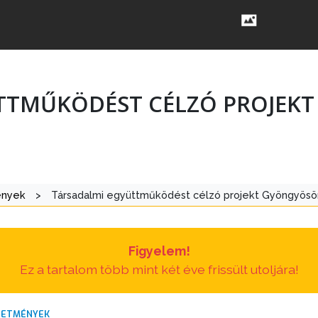
TTMŰKÖDÉST CÉLZÓ PROJEK
ények
>
Társadalmi együttműködést célzó projekt Gyöngyösö
Figyelem!
Ez a tartalom több mint két éve frissült utoljára!
DETMÉNYEK