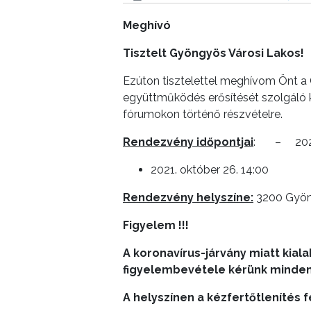
Meghívó
LAKOSSÁGI
INFORMÁCIÓK
Tisztelt Gyöngyös Városi Lakos!
HASZNOS
Ezúton tisztelettel meghívom Önt a
együttműködés erősítését szolgáló 
KVÍZ
fórumokon történő részvételre.
Rendezvény időpontjai
: – 2021.
2021. október 26. 14:00
Rendezvény helyszíne:
3200 Gyöng
A
Figyelem !!!
VÁROS
PÉNZÜGYEI
A koronavírus-járvány miatt kial
figyelembevétele kérünk minden 
KÖLTSÉGVETÉSI
A helyszínen a kézfertőtlenítés fe