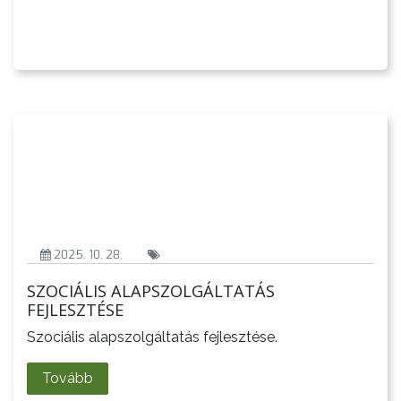
STRATÉGIÁK
ÉS
KONCEPCIÓK
BEJELENTŐ
2025. 10. 28.
SZOCIÁLIS ALAPSZOLGÁLTATÁS
FEJLESZTÉSE
Szociális alapszolgáltatás fejlesztése.
Tovább
VÁROSHÁZA