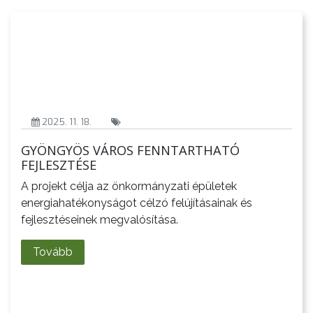
2025. 11. 18.
AZ
GYÖNGYÖS VÁROS FENNTARTHATÓ
ÉPÜLŐ
FEJLESZTÉSE
VÁROS
A projekt célja az önkormányzati épületek
energiahatékonyságot célzó felújításainak és
fejlesztéseinek megvalósítása.
FEJLESZTÉSEK
Tovább
KÖRNYEZETVÉDELEM
TELEPÜLÉSRENDEZÉS