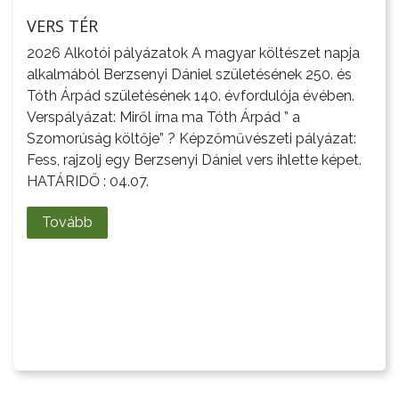
VERS TÉR
2026 Alkotói pályázatok A magyar költészet napja
alkalmából Berzsenyi Dániel születésének 250. és
Tóth Árpád születésének 140. évfordulója évében.
Verspályázat: Miről írna ma Tóth Árpád ” a
Szomorúság költője” ? Képzőművészeti pályázat:
A
Fess, rajzolj egy Berzsenyi Dániel vers ihlette képet.
VÁROS
HATÁRIDŐ : 04.07.
PÉNZÜGYEI
Tovább
KÖLTSÉGVETÉSI
RENDELETEK