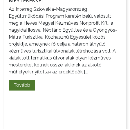
MESTEREKKEL
Az Interreg Szlovákia-Magyarország
Együttműködési Program keretén belül valósult
meg a Heves Megyei Kézműves Nonprofit Kft., a
nagyidai Ilosvai Néptánc Együttes és a Gyöngyös-
Mátra Turisztikai Közhasznú Egyesület közös
projektje, amelynek fő célja a határon átnyúló
kézműves turisztikai útvonalak létrehozása volt. A
kialakított tematikus útvonalak olyan kézműves
mestereket kötnek össze, akiknek az alkotó
műhelyeik nyitottak az érdeklődők […]
Tovább