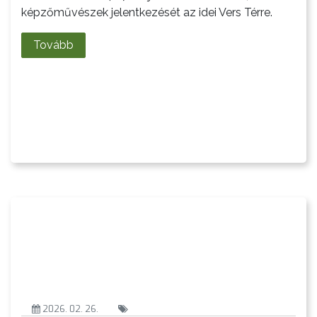
LÁTVÁNYOSSÁGOK
képzőművészek jelentkezését az idei Vers Térre.
GYÖNGYÖS
Tovább
VÁROS
ÉRTÉKTÁRA
VÁROSUNKRÓL
LAKOSSÁGI
INFORMÁCIÓK
HASZNOS
KVÍZ
2026. 02. 26.