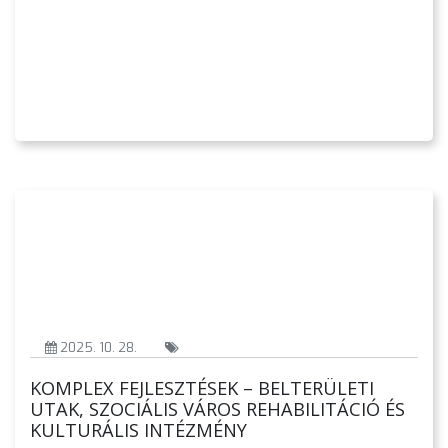
AZ
ÖNKORMÁNYZAT
A
KÉPVISELŐ-
TESTÜLET
A
VÁROSRENDÉSZET
TÁJÉKOZTATÓK
2025. 10. 28.
ÁTLÁTHATÓSÁG
KOMPLEX FEJLESZTÉSEK – BELTERÜLETI
UTAK, SZOCIÁLIS VÁROS REHABILITÁCIÓ ÉS
KULTURÁLIS INTÉZMÉNY
AZ