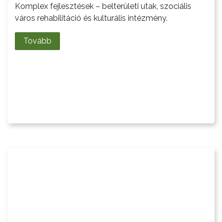
ÖNKORMÁNYZATI
Komplex fejlesztések – belterületi utak, szociális
város rehabilitáció és kulturális intézmény.
CÉGEK
ÉS
Tovább
INTÉZMÉNYEK
NYOMTATVÁNYOK
E-
ÜGYINTÉZÉS
TESTÜLETI
ANYAGOK
KISTÉRSÉG
GEOTERM-
GYÖNGYÖS