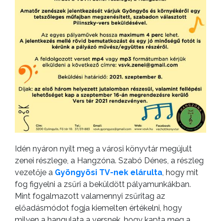
Idén nyáron nyílt meg a városi könyvtár megújult
zenei részlege, a Hangzóna. Szabó Dénes, a részleg
vezetője a
Gyöngyösi TV-nek elárulta
, hogy mit
fog figyelni a zsűri a beküldött pályamunkákban.
Mint fogalmazott valamennyi zsűritag az
előadásmódot fogja kiemelten értékelni, hogy
milyen a hangulata a versnek, hogy kapta meg a