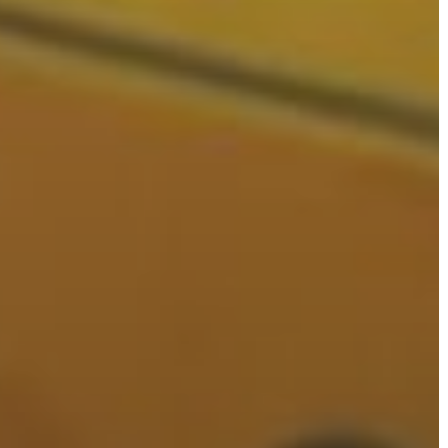
AZ
ÉPÜLŐ
VÁROS
FEJLESZTÉSEK
KÖRNYEZETVÉDELEM
TELEPÜLÉSRENDEZÉS
STRATÉGIÁK
ÉS
KONCEPCIÓK