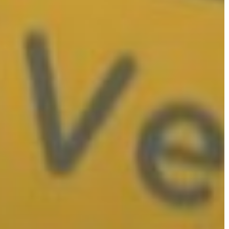
GYÖNGYÖS
VÁROS
ÉRTÉKTÁRA
VÁROSUNKRÓL
LAKOSSÁGI
INFORMÁCIÓK
HASZNOS
KVÍZ