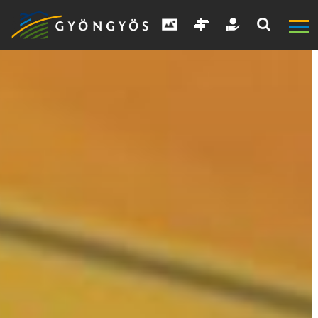
A
VÁROS
KIEMELT
LÁTVÁNYOSSÁGOK