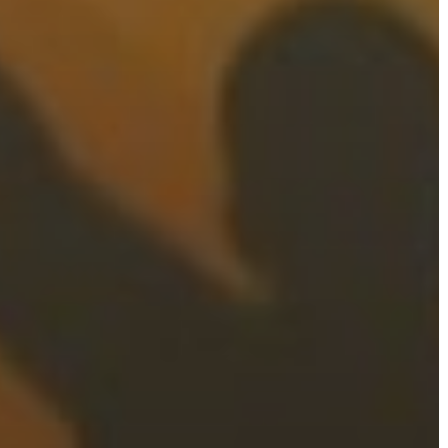
BEJELENTŐ
VÁROSHÁZA
AZ
ÖNKORMÁNYZAT
A