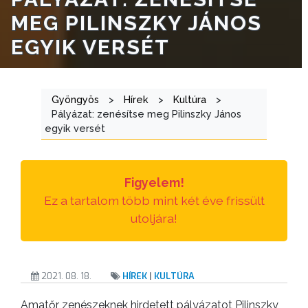
E-
MEG PILINSZKY JÁNOS
ÜGYINTÉZÉS
EGYIK VERSÉT
TESTÜLETI
ANYAGOK
Gyöngyös
>
Hírek
>
Kultúra
>
KISTÉRSÉG
Pályázat: zenésítse meg Pilinszky János
egyik versét
GEOTERM-
GYÖNGYÖS
Figyelem!
Ez a tartalom több mint két éve frissült
utoljára!
2021. 08. 18.
HÍREK
|
KULTÚRA
Amatőr zenészeknek hirdetett pályázatot Pilinszky