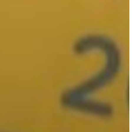
A
VÁROS
PÉNZÜGYEI
KÖLTSÉGVETÉSI
RENDELETEK