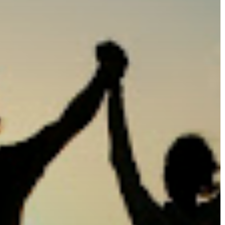
ÉRTÉKTÁRA
VÁROSUNKRÓL
LAKOSSÁGI
INFORMÁCIÓK
HASZNOS
KVÍZ