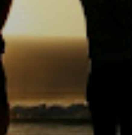
A
VÁROS
PÉNZÜGYEI
KÖLTSÉGVETÉSI
RENDELETEK
AZ
ÉPÜLŐ
VÁROS