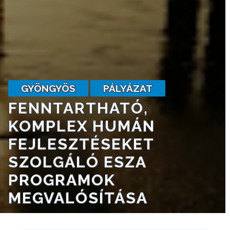
VÁROSHÁZA
AZ
ÖNKORMÁNYZAT
GYÖNGYÖS
PÁLYÁZAT
FENNTARTHATÓ,
A
KOMPLEX HUMÁN
KÉPVISELŐ-
TESTÜLET
FEJLESZTÉSEKET
SZOLGÁLÓ ESZA
A
PROGRAMOK
VÁROSRENDÉSZET
MEGVALÓSÍTÁSA
TÁJÉKOZTATÓK
ÁTLÁTHATÓSÁG