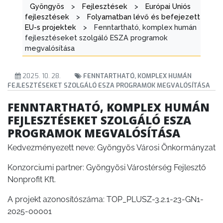
Gyöngyös
>
Fejlesztések
>
Európai Uniós
fejlesztések
>
Folyamatban lévő és befejezett
AZ
EU-s projektek
>
Fenntartható, komplex humán
ÖNKORMÁNYZATI
fejlesztéseket szolgáló ESZA programok
CÉGEK
megvalósítása
ÉS
INTÉZMÉNYEK
2025. 10. 28.
FENNTARTHATÓ, KOMPLEX HUMÁN
FEJLESZTÉSEKET SZOLGÁLÓ ESZA PROGRAMOK MEGVALÓSÍTÁSA
NYOMTATVÁNYOK
FENNTARTHATÓ, KOMPLEX HUMÁN
FEJLESZTÉSEKET SZOLGÁLÓ ESZA
E-
PROGRAMOK MEGVALÓSÍTÁSA
ÜGYINTÉZÉS
Kedvezményezett neve: Gyöngyös Városi Önkormányzat
TESTÜLETI
Konzorciumi partner: Gyöngyösi Várostérség Fejlesztő
ANYAGOK
Nonprofit Kft.
KISTÉRSÉG
A projekt azonosítószáma: TOP_PLUSZ-3.2.1-23-GN1-
2025-00001
GEOTERM-