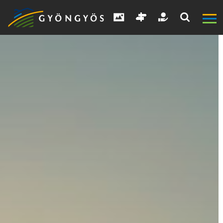
A
VÁROS
KIEMELT
LÁTVÁNYOSSÁGOK
GYÖNGYÖS
VÁROS