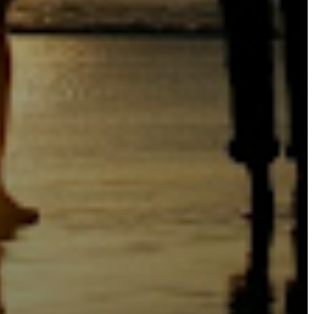
FEJLESZTÉSEK
KÖRNYEZETVÉDELEM
TELEPÜLÉSRENDEZÉS
STRATÉGIÁK
ÉS
KONCEPCIÓK
BEJELENTŐ