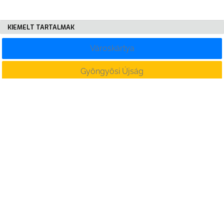
KIEMELT TARTALMAK
Városkártya
Gyöngyösi Újság
Karrier
Eladó ingatlanok