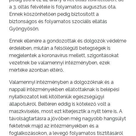
a 3. oltás felvétele is folyamatos augusztus óta.
Ennek köszönhetően pedig biztosított a
biztonságos és folyamatos szociális ellátás
Gyöngyösön.
Ennek ellenére a gondozottak és dolgozók védelme
érdelében, miután a felsőlégúti betegségek is
megjelentek a koronavírus mellett, szigorításokat
vezetnek be valamennyi intézményben, ezek
mértéke azonban eltérő.
Valamennyi intézményben a dolgozóknak és a
nappali intézményekben ellátottaknak is belépési
nyilatkozatot kell kitölteniük egészségügyi
állapotukról. Beltéren eddig is kötelező volt a
maszkviselés, most ezt kiterjesztik a nyílt térre is. A
távolságtartásra a jövőben még nagyobb hangsúlyt
fektetnek majd az intézményekben és a
foglalkozásokon, a levegő folyamatos tisztításáról