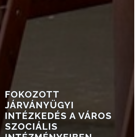
TESTÜLET
A
VÁROSRENDÉSZET
TÁJÉKOZTATÓK
ÁTLÁTHATÓSÁG
AZ
ÖNKORMÁNYZATI
CÉGEK
FOKOZOTT
ÉS
JÁRVÁNYÜGYI
INTÉZMÉNYEK
INTÉZKEDÉS A VÁROS
NYOMTATVÁNYOK
SZOCIÁLIS
E-