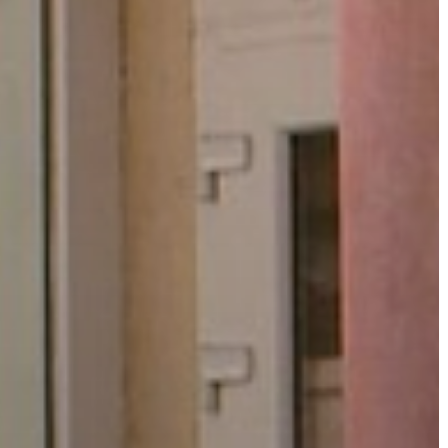
GYÖNGYÖS
VÁROS
ÉRTÉKTÁRA
VÁROSUNKRÓL
LAKOSSÁGI
INFORMÁCIÓK
HASZNOS
KVÍZ