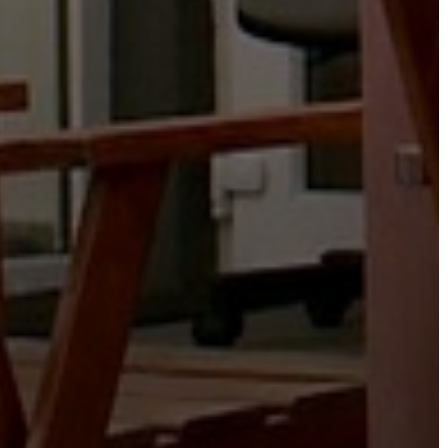
VÁROSHÁZA
AZ
ÖNKORMÁNYZAT
A
KÉPVISELŐ-