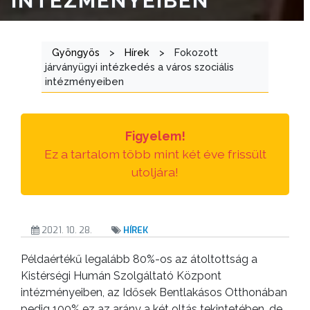
INTÉZMÉNYEIBEN
ÜGYINTÉZÉS
TESTÜLETI
Gyöngyös
>
Hírek
>
Fokozott
ANYAGOK
járványügyi intézkedés a város szociális
intézményeiben
KISTÉRSÉG
GEOTERM-
Figyelem!
GYÖNGYÖS
Ez a tartalom több mint két éve frissült
utoljára!
2021. 10. 28.
HÍREK
Példaértékű legalább 80%-os az átoltottság a
Kistérségi Humán Szolgáltató Központ
intézményeiben, az Idősek Bentlakásos Otthonában
pedig 100% ez az arány a két oltás tekintetében, de