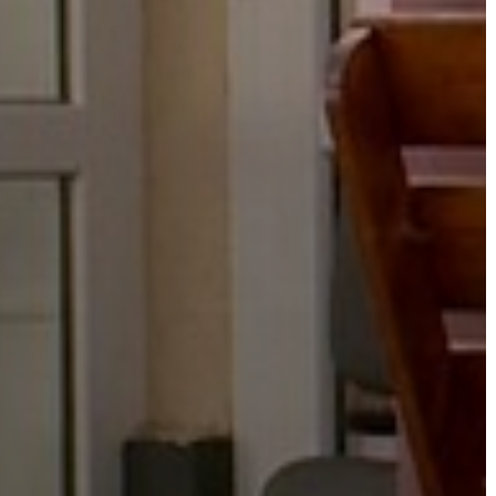
AZ
ÉPÜLŐ
VÁROS
FEJLESZTÉSEK
KÖRNYEZETVÉDELEM
TELEPÜLÉSRENDEZÉS
STRATÉGIÁK
ÉS
KONCEPCIÓK
BEJELENTŐ