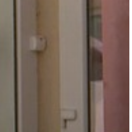
A
VÁROS
PÉNZÜGYEI
KÖLTSÉGVETÉSI
RENDELETEK