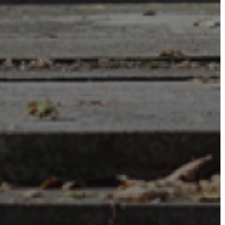
ÖNKORMÁNYZAT
A
KÉPVISELŐ-
TESTÜLET
A
VÁROSRENDÉSZET
TÁJÉKOZTATÓK
ÁTLÁTHATÓSÁG
AZ
ÖNKORMÁNYZATI
CÉGEK
ÉS