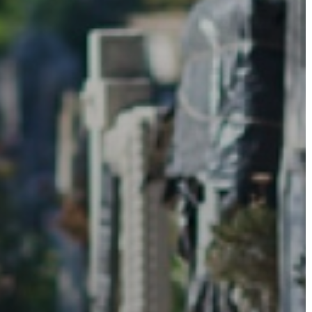
AZ
ÉPÜLŐ
VÁROS
FEJLESZTÉSEK
KÖRNYEZETVÉDELEM
TELEPÜLÉSRENDEZÉS
STRATÉGIÁK