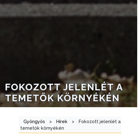
INTÉZMÉNYEK
NYOMTATVÁNYOK
E-
ÜGYINTÉZÉS
TESTÜLETI
ANYAGOK
KISTÉRSÉG
FOKOZOTT JELENLÉT A
GEOTERM-
TEMETŐK KÖRNYÉKÉN
GYÖNGYÖS
Gyöngyös
>
Hírek
>
Fokozott jelenlét a
temetők környékén