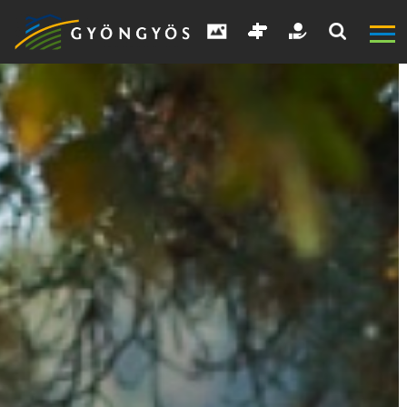
A
VÁROS
KIEMELT
LÁTVÁNYOSSÁGOK