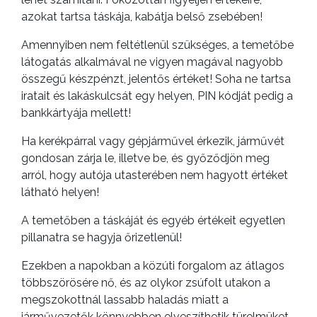
azokat tartsa táskája, kabátja belső zsebében!
Amennyiben nem feltétlenül szükséges, a temetőbe
látogatás alkalmával ne vigyen magával nagyobb
összegű készpénzt, jelentős értéket! Soha ne tartsa
iratait és lakáskulcsát egy helyen, PIN kódját pedig a
bankkártyája mellett!
Ha kerékpárral vagy gépjárművel érkezik, járművét
gondosan zárja le, illetve be, és győződjön meg
arról, hogy autója utasterében nem hagyott értéket
látható helyen!
A temetőben a táskáját és egyéb értékeit egyetlen
pillanatra se hagyja őrizetlenül!
Ezekben a napokban a közúti forgalom az átlagos
többszörösére nő, és az olykor zsúfolt utakon a
megszokottnál lassabb haladás miatt a
járművezetők könnyebben elveszíthetik türelmüket.