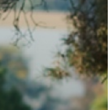
GYÖNGYÖS
VÁROS
ÉRTÉKTÁRA
VÁROSUNKRÓL
LAKOSSÁGI
INFORMÁCIÓK
HASZNOS
KVÍZ