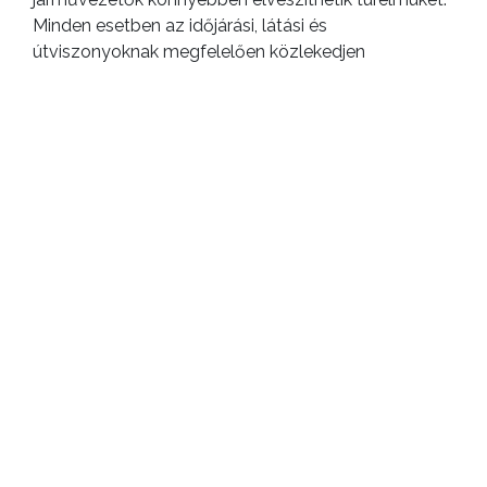
Minden esetben az időjárási, látási és
útviszonyoknak megfelelően közlekedjen
Viseljen fényvisszaverő ruházatot vagy kiegészítőt,
ha gyalogosan vagy kerékpárral közlekedik: legyen
látható valamennyi közlekedő számára.
Temetők környékén előfordulhat, hogy nincs a
gyalogosok számára járda, legyenek fokozott
figyelemmel az úttest mellett haladó, a
buszmegállók környékén közlekedő gyalogosokra!
Forrás: Police.hu
ELŐZŐ CIKK
Fokozott járványügyi intézkedés a