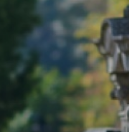
A
VÁROS
PÉNZÜGYEI
KÖLTSÉGVETÉSI
RENDELETEK