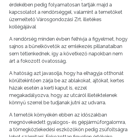
érdekében pedig folyamatosan tartják majd a
kapcsolatot a rendőrséggel, valamint a temetőket
üzemeltető Városgondozási Zrt. illetékes
kollégájával
A rendőrség minden évben felhívja a figyelmet, hogy
sajnos a bűnelkövetők az emlékezés pillanataiban
sem tétlenkednek, így a következő napokban nem
árt a fokozott óvatosság.
A hatóság azt javasolja, hogy ha elhagyja otthonát
körültekintően zárja be az ablakokat, ajtókat, kertes
házak esetén a kerti kaput is, ezzel
megakadályozva, hogy az utcáról illetéktelenek
könnyű szerrel be tudjanak jutni az udvarra.
A temetők környékén ebben az időszakban
megnövekedett gyalogos- és gépjárműforgalomra,
a tömegközlekedési eszközökön pedig zsúfoltságra
lehet számítani. Fokozottan figyeljen értékeire,