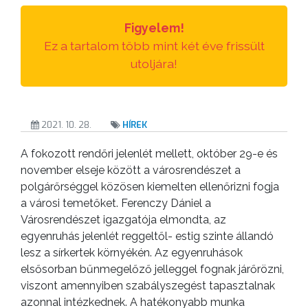
Figyelem!
Ez a tartalom több mint két éve frissült
utoljára!
2021. 10. 28.
HÍREK
A fokozott rendőri jelenlét mellett, október 29-e és
november elseje között a városrendészet a
polgárőrséggel közösen kiemelten ellenőrizni fogja
a városi temetőket. Ferenczy Dániel a
Városrendészet igazgatója elmondta, az
egyenruhás jelenlét reggeltől- estig szinte állandó
lesz a sírkertek környékén. Az egyenruhások
elsősorban bűnmegelőző jelleggel fognak járőrözni,
viszont amennyiben szabályszegést tapasztalnak
azonnal intézkednek. A hatékonyabb munka