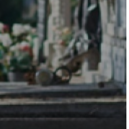
ÉS
KONCEPCIÓK
BEJELENTŐ
VÁROSHÁZA
AZ