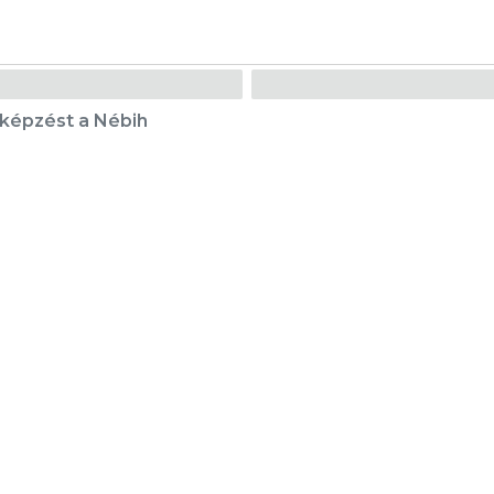
e képzést a Nébih
Karrier
Eladó ingatlanok