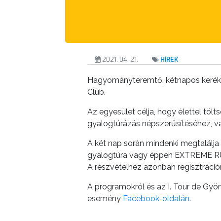
A
KÉPVISELŐ-
TESTÜLET
A
2021. 04. 21.
HÍREK
VÁROSRENDÉSZET
Hagyományteremtő, kétnapos kerékpár
Club.
TÁJÉKOZTATÓK
Az egyesület célja, hogy élettel tölt
ÁTLÁTHATÓSÁG
gyalogtúrázás népszerűsítéséhez, val
AZ
A két nap során mindenki megtalálja 
ÖNKORMÁNYZATI
gyalogtúra vagy éppen EXTREME RUN
A részvételhez azonban regisztrációr
CÉGEK
ÉS
A programokról és az I. Tour de Gy
INTÉZMÉNYEK
esemény
Facebook-oldalán
.
NYOMTATVÁNYOK