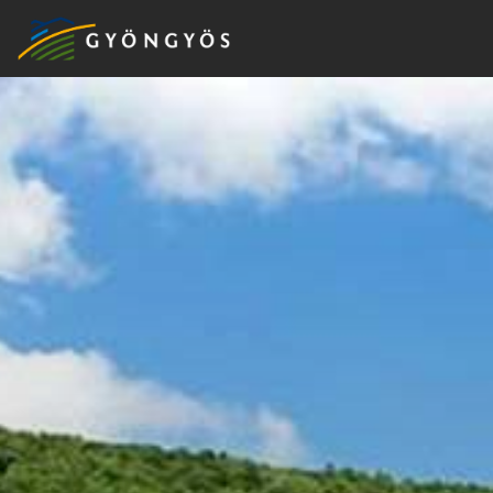
A
VÁROS
KIEMELT
LÁTVÁNYOSSÁGOK
GYÖNGYÖS
VÁROS
ÉRTÉKTÁRA