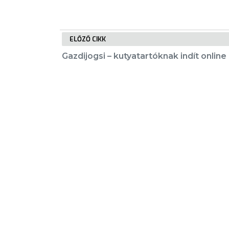
E-
ÜGYINTÉZÉS
ELŐZŐ CIKK
Gazdijogsi – kutyatartóknak indít onlin
TESTÜLETI
ANYAGOK
KISTÉRSÉG
GEOTERM-
KIEMELT TARTALMAK
GYÖNGYÖS
Városkártya
Gyöngyösi Újság