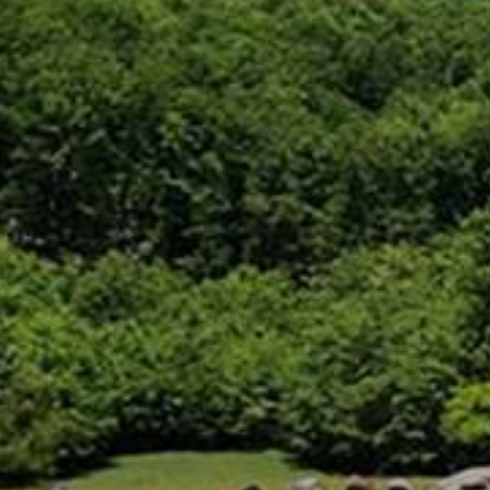
VÁROSUNKRÓL
LAKOSSÁGI
INFORMÁCIÓK
HASZNOS
KVÍZ
A
VÁROS
PÉNZÜGYEI