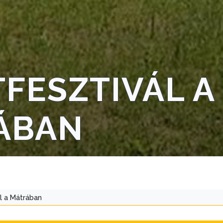
FESZTIVÁL A
ÁBAN
l a Mátrában