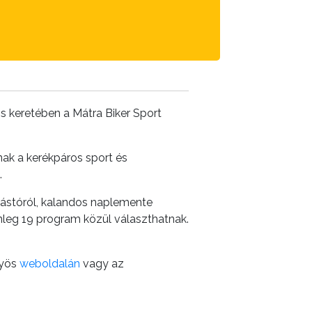
s keretében a Mátra Biker Sport
anak a kerékpáros sport és
.
ástóról, kalandos naplemente
leg 19 program közül választhatnak.
gyös
weboldalán
vagy az