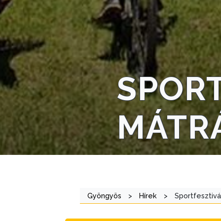
STRATÉGIÁK
ÉS
KONCEPCIÓK
BEJELENTŐ
SPORT
MÁTR
VÁROSHÁZA
AZ
Gyöngyös
>
Hírek
>
Sportfesztivá
ÖNKORMÁNYZAT