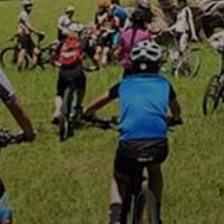
KÖLTSÉGVETÉSI
RENDELETEK
AZ
ÉPÜLŐ
VÁROS
FEJLESZTÉSEK
KÖRNYEZETVÉDELEM
TELEPÜLÉSRENDEZÉS