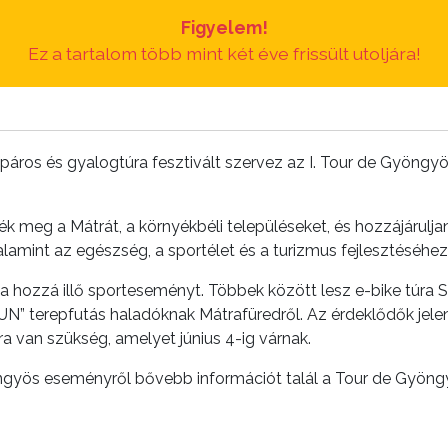
Figyelem!
Ez a tartalom több mint két éve frissült utoljára!
os és gyalogtúra fesztivált szervez az I. Tour de Gyöngyö
sék meg a Mátrát, a környékbéli településeket, és hozzájárulj
amint az egészség, a sportélet és a turizmus fejlesztéséhez
a hozzá illő sporteseményt. Többek között lesz e-bike túra S
” terepfutás haladóknak Mátrafüredről. Az érdeklődők jelen
a van szükség, amelyet június 4-ig várnak.
öngyös eseményről bővebb információt talál a Tour de Gyön