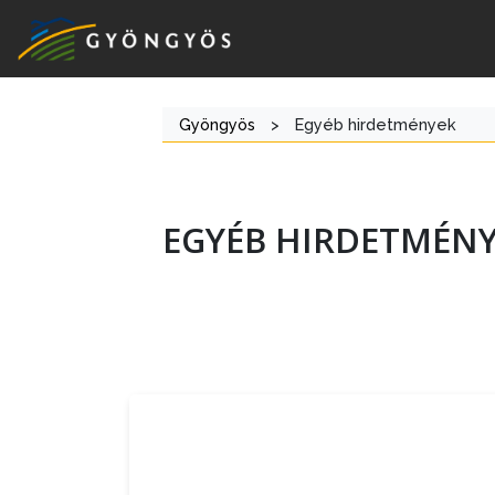
Gyöngyös
>
Egyéb hirdetmények
EGYÉB HIRDETMÉN
A
VÁROS
KIEMELT
LÁTVÁNYOSSÁGOK
GYÖNGYÖS
VÁROS