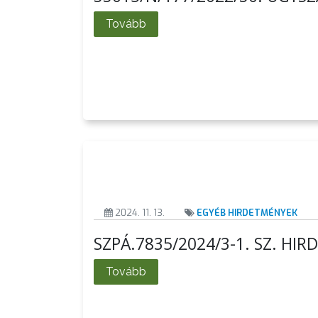
Tovább
AZ
ÖNKORMÁNYZAT
A
KÉPVISELŐ-
TESTÜLET
A
VÁROSRENDÉSZET
2024. 11. 13.
EGYÉB HIRDETMÉNYEK
TÁJÉKOZTATÓK
SZPÁ.7835/2024/3-1. SZ. HI
ÁTLÁTHATÓSÁG
Tovább
AZ
ÖNKORMÁNYZATI