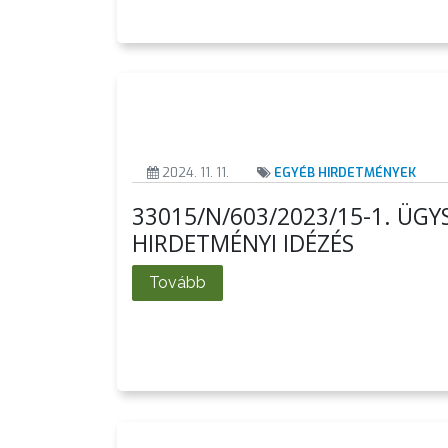
CÉGEK
ÉS
INTÉZMÉNYEK
NYOMTATVÁNYOK
2024. 11. 11.
EGYÉB HIRDETMÉNYEK
E-
ÜGYINTÉZÉS
33015/N/603/2023/15-1. ÜG
HIRDETMÉNYI IDÉZÉS
TESTÜLETI
ANYAGOK
Tovább
KISTÉRSÉG
GEOTERM-
GYÖNGYÖS