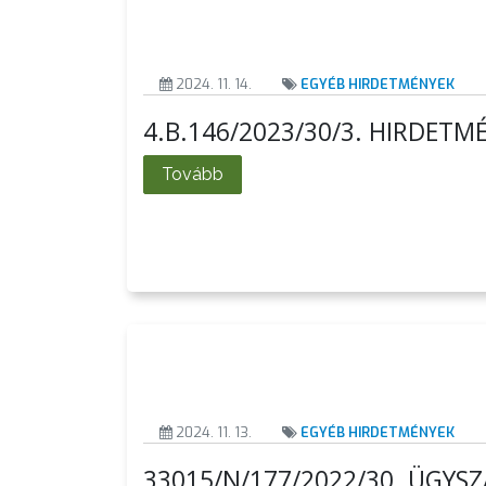
KÖRNYEZETVÉDELEM
2024. 11. 14.
EGYÉB HIRDETMÉNYEK
TELEPÜLÉSRENDEZÉS
4.B.146/2023/30/3. HIRDETM
STRATÉGIÁK
Tovább
ÉS
KONCEPCIÓK
BEJELENTŐ
2024. 11. 13.
EGYÉB HIRDETMÉNYEK
33015/N/177/2022/30. ÜGY
VÁROSHÁZA