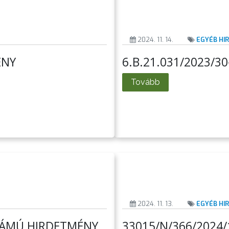
2024. 11. 14.
EGYÉB HI
ÉNY
6.B.21.031/2023/3
Tovább
2024. 11. 13.
EGYÉB HI
SZÁMÚ HIRDETMÉNY
33015/N/366/2024