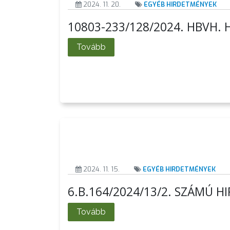
ÉRTÉKTÁRA
2024. 11. 20.
EGYÉB HIRDETMÉNYEK
10803-233/128/2024. HBVH.
VÁROSUNKRÓL
Tovább
LAKOSSÁGI
INFORMÁCIÓK
HASZNOS
KVÍZ
2024. 11. 15.
EGYÉB HIRDETMÉNYEK
6.B.164/2024/13/2. SZÁMÚ 
A
Tovább
VÁROS