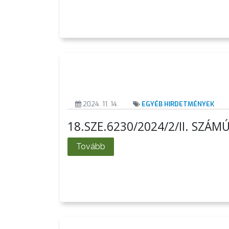
PÉNZÜGYEI
KÖLTSÉGVETÉSI
RENDELETEK
2024. 11. 14.
EGYÉB HIRDETMÉNYEK
18.SZE.6230/2024/2/II. SZÁ
Tovább
AZ
ÉPÜLŐ
VÁROS
FEJLESZTÉSEK