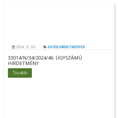
KIEMELT
LÁTVÁNYOSSÁGOK
GYÖNGYÖS
VÁROS
ÉRTÉKTÁRA
2024. 12. 03.
EGYÉB HIRDETMÉNYEK
VÁROSUNKRÓL
33014/N/34/2024/46. ÜGYSZÁMÚ
HIRDETMÉNY
LAKOSSÁGI
INFORMÁCIÓK
Tovább
HASZNOS
KVÍZ