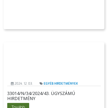
KÖRNYEZETVÉDELEM
TELEPÜLÉSRENDEZÉS
STRATÉGIÁK
ÉS
KONCEPCIÓK
BEJELENTŐ
2024. 12. 03.
EGYÉB HIRDETMÉNYEK
33014/N/34/2024/43. ÜGYSZÁMÚ
HIRDETMÉNY
Tovább