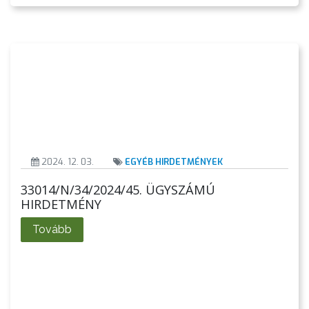
A
2024. 12. 03.
EGYÉB HIRDETMÉNYEK
VÁROS
33014/N/34/2024/45. ÜGYSZÁMÚ
PÉNZÜGYEI
HIRDETMÉNY
Tovább
KÖLTSÉGVETÉSI
RENDELETEK