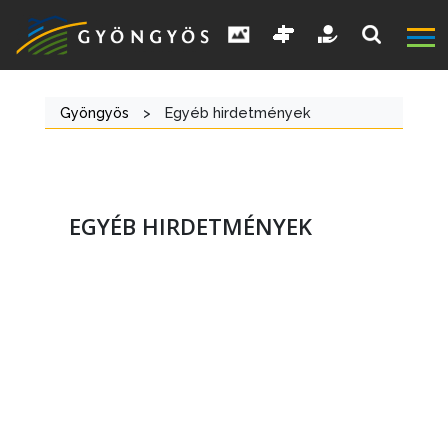
Gyöngyös
>
Egyéb hirdetmények
EGYÉB HIRDETMÉNYEK
A
VÁROS