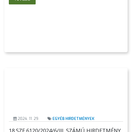
VÁROSHÁZA
AZ
ÖNKORMÁNYZAT
A
KÉPVISELŐ-
TESTÜLET
A
VÁROSRENDÉSZET
2024. 11. 29.
EGYÉB HIRDETMÉNYEK
18.SZE.6120/2024/6/III. SZÁMÚ HIRDETMÉNY