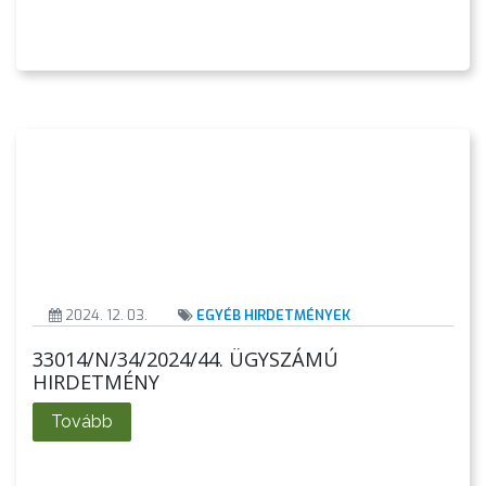
AZ
2024. 12. 03.
EGYÉB HIRDETMÉNYEK
ÉPÜLŐ
VÁROS
33014/N/34/2024/44. ÜGYSZÁMÚ
HIRDETMÉNY
Tovább
FEJLESZTÉSEK