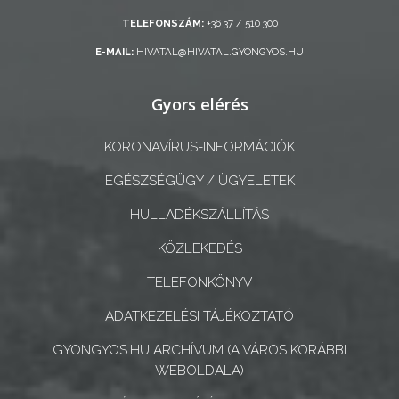
TELEFONSZÁM:
+36 37 / 510 300
A
E-MAIL:
HIVATAL@HIVATAL.GYONGYOS.HU
KÉPVISELŐ-
TESTÜLET
Gyors elérés
A
KORONAVÍRUS-INFORMÁCIÓK
VÁROSRENDÉSZET
EGÉSZSÉGÜGY / ÜGYELETEK
TÁJÉKOZTATÓK
HULLADÉKSZÁLLÍTÁS
ÁTLÁTHATÓSÁG
KÖZLEKEDÉS
TELEFONKÖNYV
AZ
ÖNKORMÁNYZATI
ADATKEZELÉSI TÁJÉKOZTATÓ
CÉGEK
GYONGYOS.HU ARCHÍVUM (A VÁROS KORÁBBI
ÉS
WEBOLDALA)
INTÉZMÉNYEK