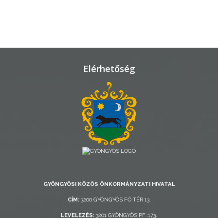
TELEPÜLÉSRENDEZÉS
STRATÉGIÁK
ÉS
KONCEPCIÓK
Elérhetőség
BEJELENTŐ
VÁROSHÁZA
GYÖNGYÖSI KÖZÖS ÖNKORMÁNYZATI HIVATAL
CÍM:
3200 GYÖNGYÖS FŐ TÉR 13.
AZ
LEVELEZÉS:
3201 GYÖNGYÖS PF.:173.
ÖNKORMÁNYZAT