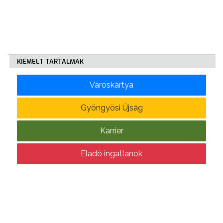
KÖLTSÉGVETÉSI
RENDELETEK
KIEMELT TARTALMAK
Városkártya
Gyöngyösi Újság
AZ
Karrier
ÉPÜLŐ
VÁROS
Eladó ingatlanok
FEJLESZTÉSEK
KÖRNYEZETVÉDELEM