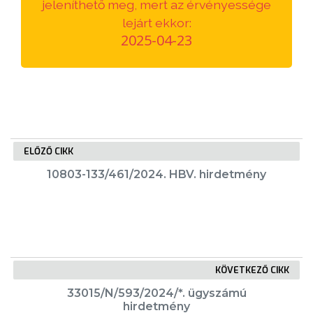
jeleníthető meg, mert az érvényessége
VÁROSUNKRÓL
lejárt ekkor:
2025-04-23
LAKOSSÁGI
INFORMÁCIÓK
HASZNOS
KVÍZ
ELŐZŐ CIKK
10803-133/461/2024. HBV. hirdetmény
A
KÖVETKEZŐ CIKK
VÁROS
PÉNZÜGYEI
33015/N/593/2024/*. ügyszámú
hirdetmény