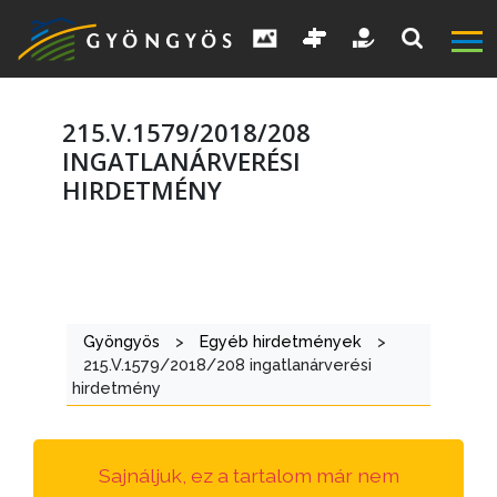
215.V.1579/2018/208
INGATLANÁRVERÉSI
HIRDETMÉNY
A
VÁROS
KIEMELT
Gyöngyös
>
Egyéb hirdetmények
>
LÁTVÁNYOSSÁGOK
215.V.1579/2018/208 ingatlanárverési
hirdetmény
GYÖNGYÖS
VÁROS
ÉRTÉKTÁRA
Sajnáljuk, ez a tartalom már nem