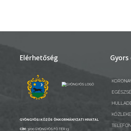
AZ
ÉPÜLŐ
VÁROS
FEJLESZTÉSEK
Elérhetőség
Gyors 
KÖRNYEZETVÉDELEM
KORONAV
TELEPÜLÉSRENDEZÉS
EGÉSZSÉ
STRATÉGIÁK
HULLADÉ
ÉS
KONCEPCIÓK
KÖZLEK
GYÖNGYÖSI KÖZÖS ÖNKORMÁNYZATI HIVATAL
TELEFO
BEJELENTŐ
CÍM:
3200 GYÖNGYÖS FŐ TÉR 13.