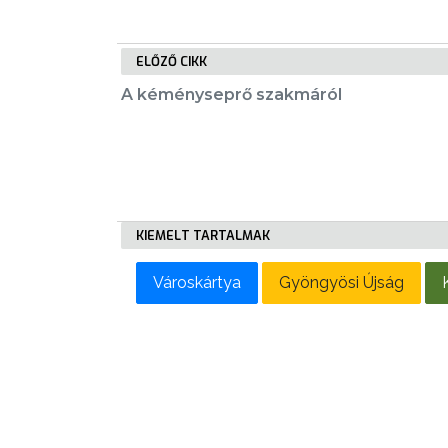
LAKOSSÁGI
INFORMÁCIÓK
ELŐZŐ CIKK
HASZNOS
A kéményseprő szakmáról
KVÍZ
KIEMELT TARTALMAK
A
VÁROS
Városkártya
Gyöngyösi Újság
PÉNZÜGYEI
KÖLTSÉGVETÉSI
RENDELETEK