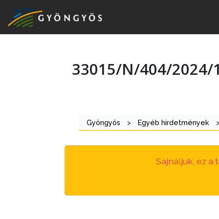
33015/N/404/2024
A
VÁROS
KIEMELT
Gyöngyös
>
Egyéb hirdetmények
LÁTVÁNYOSSÁGOK
GYÖNGYÖS
Sajnáljuk, ez a
VÁROS
ÉRTÉKTÁRA
VÁROSUNKRÓL