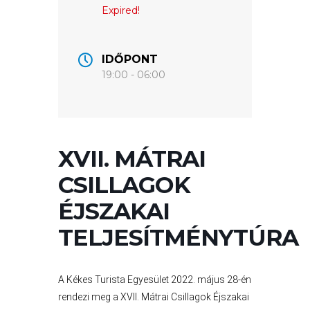
VÁROS
Expired!
ÉRTÉKTÁRA
IDŐPONT
VÁROSUNKRÓL
19:00 - 06:00
LAKOSSÁGI
INFORMÁCIÓK
HASZNOS
XVII. MÁTRAI
CSILLAGOK
KVÍZ
ÉJSZAKAI
TELJESÍTMÉNYTÚRA
A Kékes Turista Egyesület 2022. május 28-én
rendezi meg a XVII. Mátrai Csillagok Éjszakai