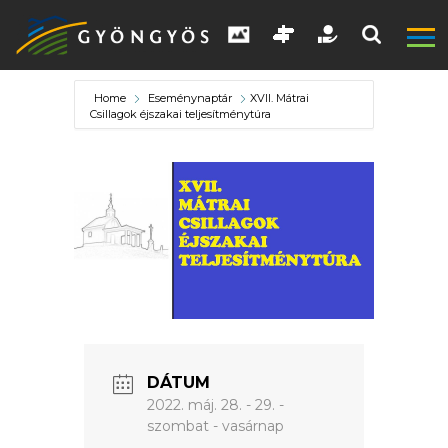
Home
Eseménynaptár
XVII. Mátrai
Csillagok éjszakai teljesítménytúra
A
VÁROS
KIEMELT
DÁTUM
LÁTVÁNYOSSÁGOK
2022. máj. 28. - 29. -
szombat - vasárnap
GYÖNGYÖS