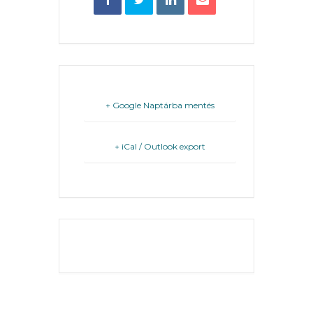
VÁROSHÁZA
+ Google Naptárba mentés
+ iCal / Outlook export
AZ
ÖNKORMÁNYZAT
A
KÉPVISELŐ-
THE EVENT IS
TESTÜLET
FINISHED.
A
VÁROSRENDÉSZET