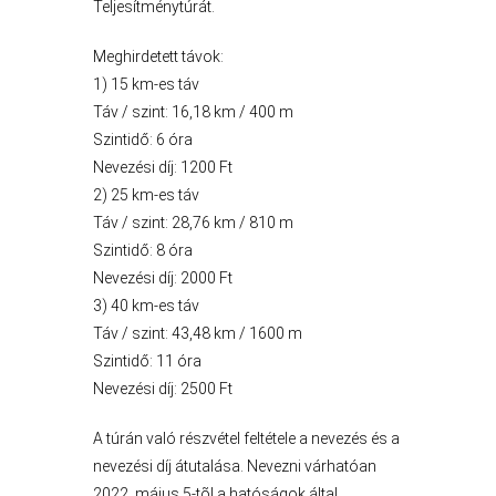
Teljesítménytúrát.
A
Meghirdetett távok:
VÁROS
1) 15 km-es táv
PÉNZÜGYEI
Táv / szint: 16,18 km / 400 m
Szintidő: 6 óra
Nevezési díj: 1200 Ft
KÖLTSÉGVETÉSI
2) 25 km-es táv
RENDELETEK
Táv / szint: 28,76 km / 810 m
Szintidő: 8 óra
Nevezési díj: 2000 Ft
3) 40 km-es táv
Táv / szint: 43,48 km / 1600 m
Szintidő: 11 óra
Nevezési díj: 2500 Ft
A túrán való részvétel feltétele a nevezés és a
nevezési díj átutalása. Nevezni várhatóan
AZ
2022. május 5-tõl a hatóságok által