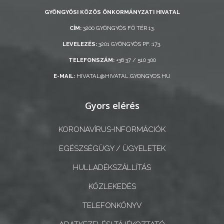
GYÖNGYÖSI KÖZÖS ÖNKORMÁNYZATI HIVATAL
KISTÉRSÉG
CÍM:
3200 GYÖNGYÖS FŐ TÉR 13.
GEOTERM-
LEVELEZÉS:
3201 GYÖNGYÖS PF.:173.
GYÖNGYÖS
TELEFONSZÁM:
+36 37 / 510 300
E-MAIL:
HIVATAL@HIVATAL.GYONGYOS.HU
Gyors elérés
KORONAVÍRUS-INFORMÁCIÓK
EGÉSZSÉGÜGY / ÜGYELETEK
HULLADÉKSZÁLLÍTÁS
KÖZLEKEDÉS
TELEFONKÖNYV