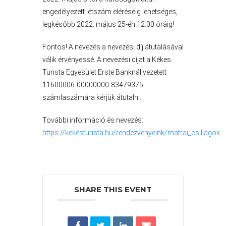
ÉPÜLŐ
engedélyezett létszám eléréséig lehetséges,
VÁROS
legkésőbb 2022. május 25-én 12.00 óráig!
Fontos! A nevezés a nevezési díj átutalásával
FEJLESZTÉSEK
válik érvényessé. A nevezési díjat a Kékes
Turista Egyesület Erste Banknál vezetett
KÖRNYEZETVÉDELEM
11600006-00000000-83479375
számlaszámára kérjük átutalni.
TELEPÜLÉSRENDEZÉS
További információ és nevezés:
STRATÉGIÁK
https://kekesturista.hu/rendezvenyeink/matrai_csillagok
ÉS
KONCEPCIÓK
BEJELENTŐ
SHARE THIS EVENT