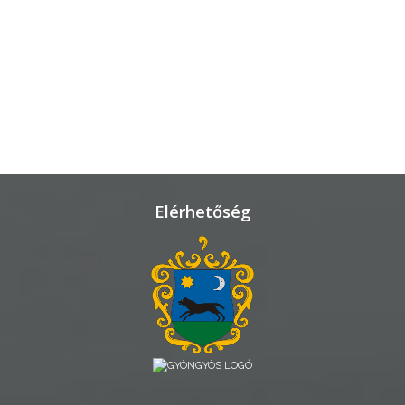
TÁJÉKOZTATÓK
ÁTLÁTHATÓSÁG
AZ
ÖNKORMÁNYZATI
CÉGEK
ÉS
INTÉZMÉNYEK
Elérhetőség
NYOMTATVÁNYOK
E-
ÜGYINTÉZÉS
TESTÜLETI
ANYAGOK