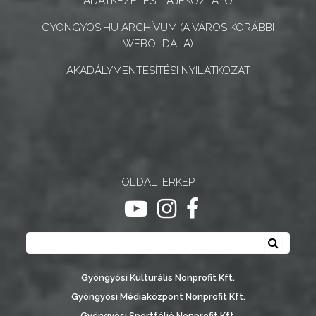
ADATKEZELÉSI TÁJÉKOZTATÓ
GYONGYOS.HU ARCHÍVUM (A VÁROS KORÁBBI
WEBOLDALA)
AKADÁLYMENTESÍTÉSI NYILATKOZAT
OLDALTÉRKÉP
ugrás youtube csatornára
ugrás instagram csatornár
ugrás facebook-oldalr
Keresés
Keresé
Gyöngyösi Kulturális Nonprofit Kft.
Gyöngyösi Médiaközpont Nonprofit Kft.
Gyöngyösi Sportfólió Nonprofit Kft.