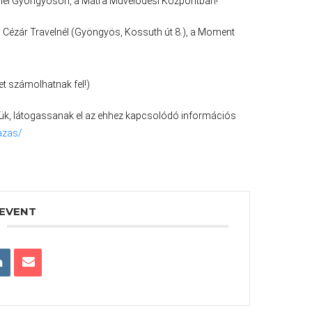
mmel Gyöngyösön, a Mátra Művelődési Központban!
 Cézár Travelnél (Gyöngyös, Kossuth út 8.), a Moment
et számolhatnak fel!)
érjük, látogassanak el az ehhez kapcsolódó információs
azas/
 EVENT