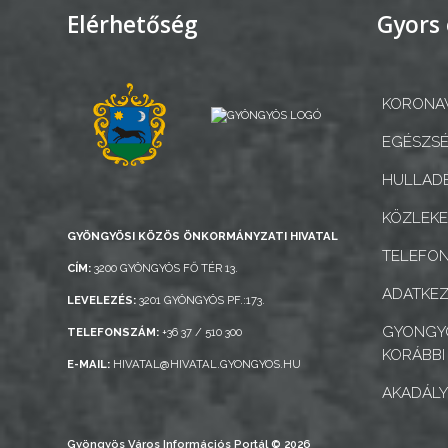
Elérhetőség
Gyors 
TESTÜLET
A
VÁROSRENDÉSZET
KORONAV
TÁJÉKOZTATÓK
EGÉSZSÉ
HULLADÉ
ÁTLÁTHATÓSÁG
KÖZLEK
AZ
GYÖNGYÖSI KÖZÖS ÖNKORMÁNYZATI HIVATAL
TELEFO
ÖNKORMÁNYZATI
CÍM:
3200 GYÖNGYÖS FŐ TÉR 13.
CÉGEK
ADATKEZ
LEVELEZÉS:
3201 GYÖNGYÖS PF.:173.
ÉS
GYONGYO
TELEFONSZÁM:
+36 37 / 510 300
INTÉZMÉNYEK
KORÁBBI
E-MAIL:
HIVATAL@HIVATAL.GYONGYOS.HU
AKADÁLY
NYOMTATVÁNYOK
E-
Gyöngyös Város Információs Portál © 2026