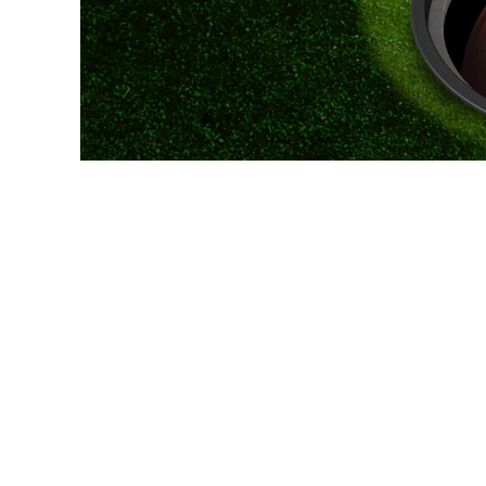
VÁROSUNKRÓL
LAKOSSÁGI
INFORMÁCIÓK
HASZNOS
KVÍZ
A
VÁROS
PÉNZÜGYEI