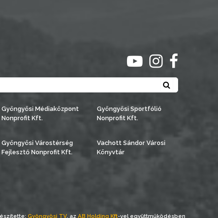
ugrás youtube csato
ugrás instagra
ugrás face
Keresés
Gyöngyösi Médiaközpont
Gyöngyösi Sportfólió
Nonprofit Kft.
Nonprofit Kft.
Gyöngyösi Várostérség
Vachott Sándor Városi
Fejlesztő Nonprofit Kft.
Könyvtár
észítette:
Gyöngyösi TV
, az
AB Holding Kft
-vel együttműködésben