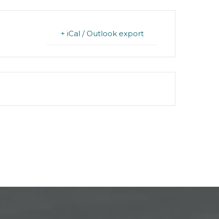
+ iCal / Outlook export
FINISHED.