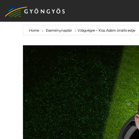
Home
Eseménynaptár
Világvégre – Kiss Ádám önálló estje
A
VÁROS
KIEMELT
LÁTVÁNYOSSÁGOK
GYÖNGYÖS
VÁROS
ÉRTÉKTÁRA