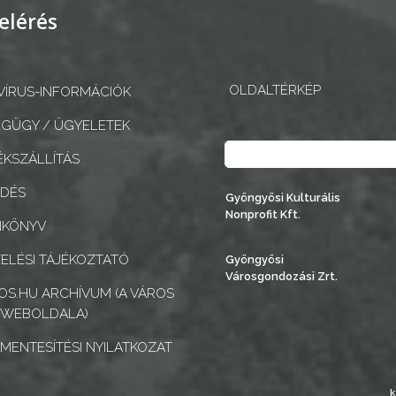
elérés
OLDALTÉRKÉP
ÍRUS-INFORMÁCIÓK
GÜGY / ÜGYELETEK
Keresés
KSZÁLLÍTÁS
EDÉS
Gyöngyösi Kulturális
Nonprofit Kft.
NKÖNYV
ELÉSI TÁJÉKOZTATÓ
Gyöngyösi
Városgondozási Zrt.
S.HU ARCHÍVUM (A VÁROS
 WEBOLDALA)
MENTESÍTÉSI NYILATKOZAT
k