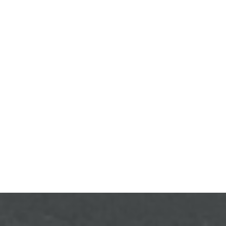
STRATÉGIÁK
ÉS
KONCEPCIÓK
BEJELENTŐ
VÁROSHÁZA
AZ
ÖNKORMÁNYZAT
A
KÉPVISELŐ-