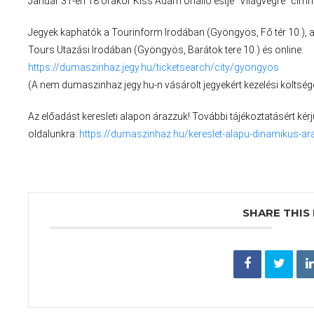
Január 31-én 18 órakor Kiss Ádám önálló estje “Világvégre” cí
Jegyek kaphatók a Tourinform Irodában (Gyöngyös, Fő tér 10.), a
Tours Utazási Irodában (Gyöngyös, Barátok tere 10.) és online:
https://dumaszinhaz.jegy.hu/ticketsearch/city/gyongyos
(A nem dumaszinhaz.jegy.hu-n vásárolt jegyekért kezelési költség
Az előadást keresleti alapon árazzuk! További tájékoztatásért k
oldalunkra:
https://dumaszinhaz.hu/kereslet-alapu-dinamikus-ar
SHARE THIS