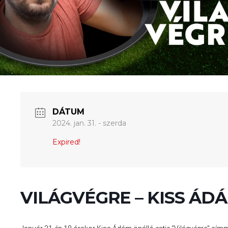
DÁTUM
2024. jan. 31. - szerda
Expired!
VILÁGVÉGRE – KISS ÁD