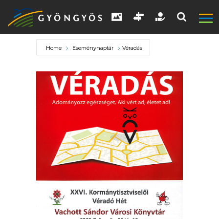
Home
Eseménynaptár
Véradás
A
VÁROS
KIEMELT
LÁTVÁNYOSSÁGOK
GYÖNGYÖS
VÁROS