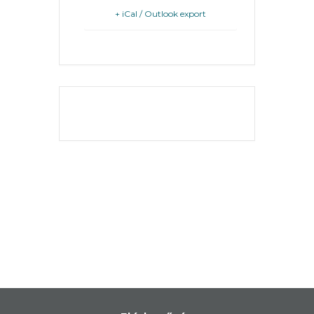
+ iCal / Outlook export
KÖRNYEZETVÉDELEM
TELEPÜLÉSRENDEZÉS
STRATÉGIÁK
THE EVENT IS
FINISHED.
ÉS
KONCEPCIÓK
BEJELENTŐ
VÁROSHÁZA