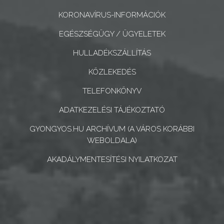
CÉGEK
KORONAVÍRUS-INFORMÁCIÓK
ÉS
EGÉSZSÉGÜGY / ÜGYELETEK
INTÉZMÉNYEK
HULLADÉKSZÁLLÍTÁS
NYOMTATVÁNYOK
KÖZLEKEDÉS
E-
TELEFONKÖNYV
ÜGYINTÉZÉS
ADATKEZELÉSI TÁJÉKOZTATÓ
TESTÜLETI
GYONGYOS.HU ARCHÍVUM (A VÁROS KORÁBBI
ANYAGOK
WEBOLDALA)
AKADÁLYMENTESÍTÉSI NYILATKOZAT
KISTÉRSÉG
GEOTERM-
GYÖNGYÖS