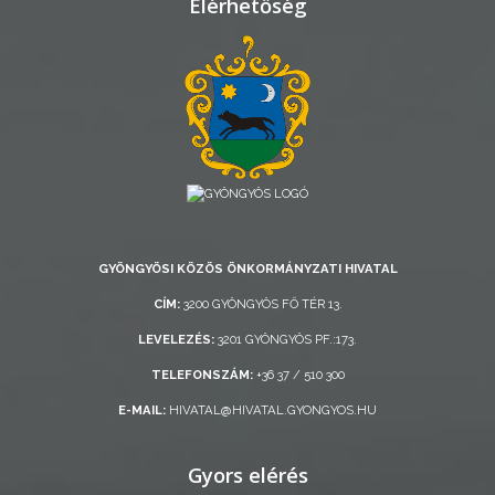
Elérhetőség
AZ
ÖNKORMÁNYZAT
A
KÉPVISELŐ-
TESTÜLET
GYÖNGYÖSI KÖZÖS ÖNKORMÁNYZATI HIVATAL
A
VÁROSRENDÉSZET
CÍM:
3200 GYÖNGYÖS FŐ TÉR 13.
LEVELEZÉS:
3201 GYÖNGYÖS PF.:173.
TÁJÉKOZTATÓK
TELEFONSZÁM:
+36 37 / 510 300
ÁTLÁTHATÓSÁG
E-MAIL:
HIVATAL@HIVATAL.GYONGYOS.HU
AZ
Gyors elérés
ÖNKORMÁNYZATI