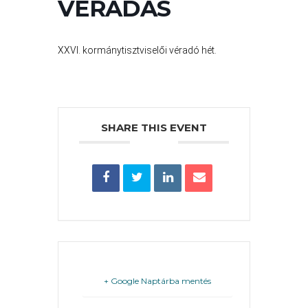
VÉRADÁS
PÉNZÜGYEI
XXVI. kormánytisztviselői véradó hét.
KÖLTSÉGVETÉSI
RENDELETEK
SHARE THIS EVENT
AZ
ÉPÜLŐ
VÁROS
+ Google Naptárba mentés
FEJLESZTÉSEK