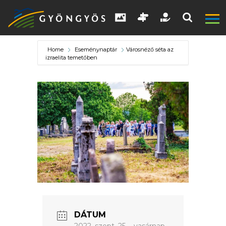
Home
Eseménynaptár
Városnéző séta az
izraelita temetőben
A
VÁROS
KIEMELT
LÁTVÁNYOSSÁGOK
GYÖNGYÖS
DÁTUM
VÁROS