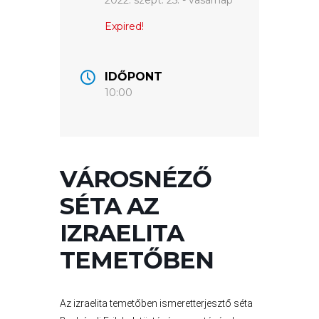
2022. szept. 25. - vasárnap
ÉRTÉKTÁRA
Expired!
VÁROSUNKRÓL
LAKOSSÁGI
IDŐPONT
INFORMÁCIÓK
10:00
HASZNOS
KVÍZ
VÁROSNÉZŐ
SÉTA AZ
IZRAELITA
TEMETŐBEN
A
Az izraelita temetőben ismeretterjesztő séta