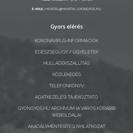
ÖNKORMÁNYZATI
E-MAIL:
HIVATAL@HIVATAL.GYONGYOS.HU
CÉGEK
ÉS
Gyors elérés
INTÉZMÉNYEK
KORONAVÍRUS-INFORMÁCIÓK
NYOMTATVÁNYOK
EGÉSZSÉGÜGY / ÜGYELETEK
E-
HULLADÉKSZÁLLÍTÁS
ÜGYINTÉZÉS
KÖZLEKEDÉS
TESTÜLETI
TELEFONKÖNYV
ANYAGOK
ADATKEZELÉSI TÁJÉKOZTATÓ
KISTÉRSÉG
GYONGYOS.HU ARCHÍVUM (A VÁROS KORÁBBI
WEBOLDALA)
GEOTERM-
GYÖNGYÖS
AKADÁLYMENTESÍTÉSI NYILATKOZAT