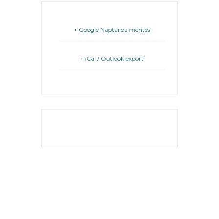
FEJLESZTÉSEK
+ Google Naptárba mentés
KÖRNYEZETVÉDELEM
TELEPÜLÉSRENDEZÉS
+ iCal / Outlook export
STRATÉGIÁK
ÉS
KONCEPCIÓK
THE EVENT IS
BEJELENTŐ
FINISHED.