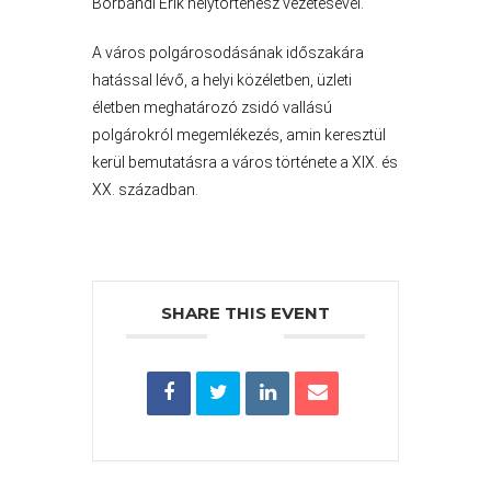
VÁROS
Borbándi Erik helytörténész vezetésével.
PÉNZÜGYEI
A város polgárosodásának időszakára
hatással lévő, a helyi közéletben, üzleti
életben meghatározó zsidó vallású
KÖLTSÉGVETÉSI
polgárokról megemlékezés, amin keresztül
RENDELETEK
kerül bemutatásra a város története a XIX. és
XX. században.
SHARE THIS EVENT
AZ
ÉPÜLŐ
VÁROS