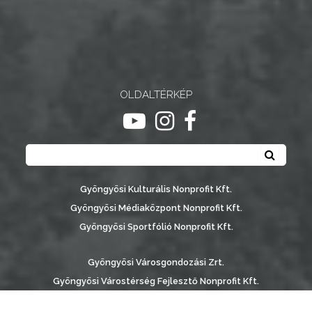
OLDALTÉRKÉP
ugrás youtube csatornára
ugrás instagram csatornár
ugrás facebook-oldalr
Keresés
Keresé
Gyöngyösi Kulturális Nonprofit Kft.
Gyöngyösi Médiaközpont Nonprofit Kft.
Gyöngyösi Sportfólió Nonprofit Kft.
Gyöngyösi Városgondozási Zrt.
Gyöngyösi Várostérség Fejlesztő Nonprofit Kft.
Vachott Sándor Városi Könyvtár