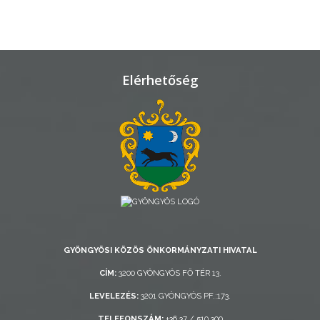
VÁROSHÁZA
AZ
Elérhetőség
ÖNKORMÁNYZAT
A
KÉPVISELŐ-
TESTÜLET
A
VÁROSRENDÉSZET
TÁJÉKOZTATÓK
GYÖNGYÖSI KÖZÖS ÖNKORMÁNYZATI HIVATAL
CÍM:
3200 GYÖNGYÖS FŐ TÉR 13.
ÁTLÁTHATÓSÁG
LEVELEZÉS:
3201 GYÖNGYÖS PF.:173.
AZ
TELEFONSZÁM:
+36 37 / 510 300