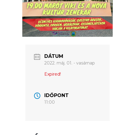
VÁROS
ÉRTÉKTÁRA
VÁROSUNKRÓL
LAKOSSÁGI
INFORMÁCIÓK
DÁTUM
HASZNOS
2022. máj. 01. - vasárnap
KVÍZ
Expired!
IDŐPONT
11:00