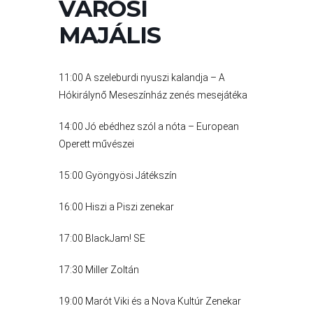
VÁROSI
A
VÁROS
MAJÁLIS
PÉNZÜGYEI
11:00 A szeleburdi nyuszi kalandja – A
Hókirálynő Meseszínház zenés mesejátéka
KÖLTSÉGVETÉSI
RENDELETEK
14:00 Jó ebédhez szól a nóta – European
Operett művészei
15:00 Gyöngyösi Játékszín
16:00 Hiszi a Piszi zenekar
17:00 BlackJam! SE
17:30 Miller Zoltán
AZ
ÉPÜLŐ
19:00 Marót Viki és a Nova Kultúr Zenekar
VÁROS