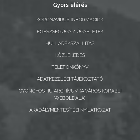
Gyors elérés
GEOTERM-
GYÖNGYÖS
KORONAVÍRUS-INFORMÁCIÓK
EGÉSZSÉGÜGY / ÜGYELETEK
HULLADÉKSZÁLLÍTÁS
KÖZLEKEDÉS
TELEFONKÖNYV
ADATKEZELÉSI TÁJÉKOZTATÓ
GYONGYOS.HU ARCHÍVUM (A VÁROS KORÁBBI
WEBOLDALA)
AKADÁLYMENTESÍTÉSI NYILATKOZAT