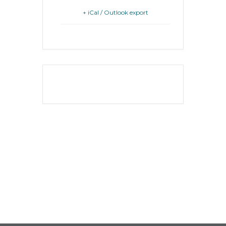
+ iCal / Outlook export
VÁROSHÁZA
THE EVENT IS
FINISHED.
AZ
ÖNKORMÁNYZAT
A
KÉPVISELŐ-
TESTÜLET
A
VÁROSRENDÉSZET
TÁJÉKOZTATÓK