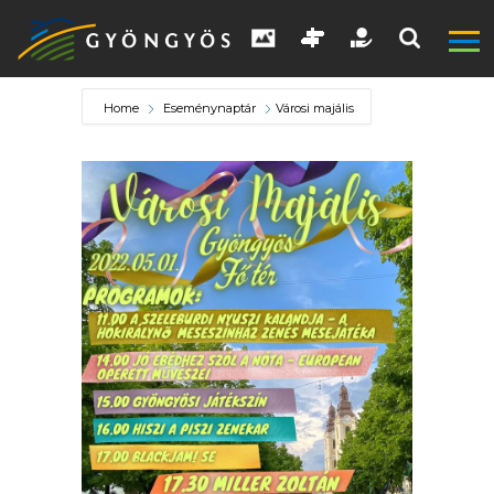
Home
Eseménynaptár
Városi majális
A
VÁROS
KIEMELT
LÁTVÁNYOSSÁGOK
GYÖNGYÖS