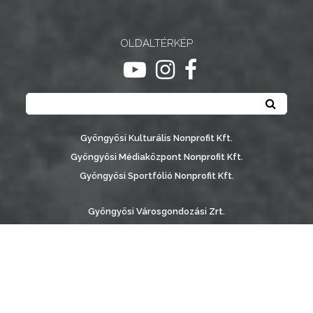
OLDALTÉRKÉP
ugrás youtube csatornára
ugrás instagram csatornár
ugrás facebook-oldalr
Keresés
Keresé
Gyöngyösi Kulturális Nonprofit Kft.
Gyöngyösi Médiaközpont Nonprofit Kft.
Gyöngyösi Sportfólió Nonprofit Kft.
Gyöngyösi Városgondozási Zrt.
Gyöngyösi Várostérség Fejlesztő Nonprofit Kft.
Vachott Sándor Városi Könyvtár
Gyöngyös Város Információs Portál © 2026
készítette:
Gyöngyösi TV
, az
AB Holding Kft
-vel együttműködésben