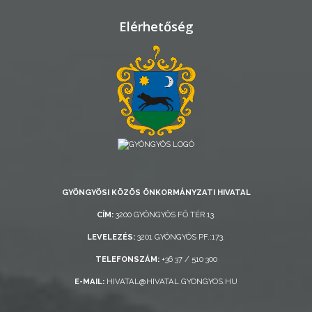
ÁTLÁTHATÓSÁG
Elérhetőség
AZ
ÖNKORMÁNYZATI
CÉGEK
ÉS
INTÉZMÉNYEK
NYOMTATVÁNYOK
GYÖNGYÖSI KÖZÖS ÖNKORMÁNYZATI HIVATAL
E-
CÍM:
3200 GYÖNGYÖS FŐ TÉR 13.
ÜGYINTÉZÉS
LEVELEZÉS:
3201 GYÖNGYÖS PF.:173.
TESTÜLETI
TELEFONSZÁM:
+36 37 / 510 300
ANYAGOK
E-MAIL:
HIVATAL@HIVATAL.GYONGYOS.HU
KISTÉRSÉG