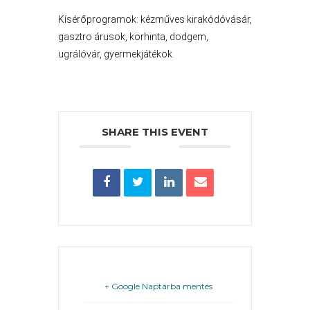
Kísérőprogramok: kézműves kirakódóvásár,
gasztro árusok, körhinta, dodgem,
ugrálóvár, gyermekjátékok.
FEJLESZTÉSEK
KÖRNYEZETVÉDELEM
TELEPÜLÉSRENDEZÉS
SHARE THIS EVENT
STRATÉGIÁK
ÉS
KONCEPCIÓK
BEJELENTŐ
+ Google Naptárba mentés