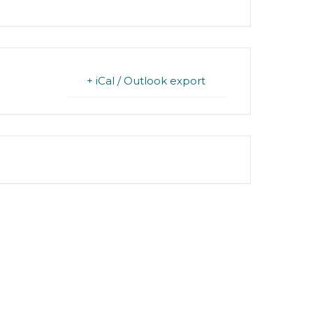
+ iCal / Outlook export
FINISHED.