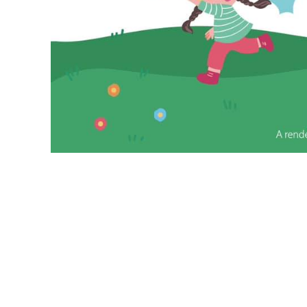
ÉRTÉKTÁRA
VÁROSUNKRÓL
LAKOSSÁGI
INFORMÁCIÓK
HASZNOS
KVÍZ
A