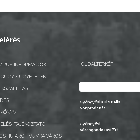
elérés
OLDALTÉRKÉP
ÍRUS-INFORMÁCIÓK
GÜGY / ÜGYELETEK
Keresés
KSZÁLLÍTÁS
EDÉS
Gyöngyösi Kulturális
Nonprofit Kft.
NKÖNYV
ELÉSI TÁJÉKOZTATÓ
Gyöngyösi
Városgondozási Zrt.
S.HU ARCHÍVUM (A VÁROS