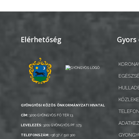
Elérhetőség
Gyors 
KORONAV
EGÉSZSÉ
HULLADÉ
KÖZLEK
GYÖNGYÖSI KÖZÖS ÖNKORMÁNYZATI HIVATAL
TELEFO
CÍM:
3200 GYÖNGYÖS FŐ TÉR 13.
ADATKEZ
LEVELEZÉS:
3201 GYÖNGYÖS PF.:173.
GYONGYO
TELEFONSZÁM:
+36 37 / 510 300