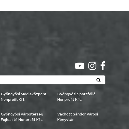
ugrás youtube csato
ugrás instagra
ugrás face
Keresés
Gyöngyösi Médiaközpont
Gyöngyösi Sportfólió
Nonprofit Kft.
Nonprofit Kft.
Gyöngyösi Várostérség
Vachott Sándor Városi
Fejlesztő Nonprofit Kft.
Könyvtár