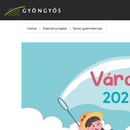
Home
Eseménynaptár
Városi gyermeknap
A
VÁROS
KIEMELT
LÁTVÁNYOSSÁGOK
GYÖNGYÖS
VÁROS