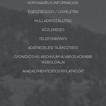
KORONAVÍRUS-INFORMÁCIÓK
CÉGEK
ÉS
EGÉSZSÉGÜGY / ÜGYELETEK
INTÉZMÉNYEK
HULLADÉKSZÁLLÍTÁS
NYOMTATVÁNYOK
KÖZLEKEDÉS
TELEFONKÖNYV
E-
ÜGYINTÉZÉS
ADATKEZELÉSI TÁJÉKOZTATÓ
GYONGYOS.HU ARCHÍVUM (A VÁROS KORÁBBI
TESTÜLETI
WEBOLDALA)
ANYAGOK
AKADÁLYMENTESÍTÉSI NYILATKOZAT
KISTÉRSÉG
GEOTERM-
GYÖNGYÖS