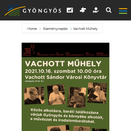
Home
Eseménynaptár
Vachott Műhely
A
VÁROS
KIEMELT
LÁTVÁNYOSSÁGOK
GYÖNGYÖS
VÁROS
ÉRTÉKTÁRA