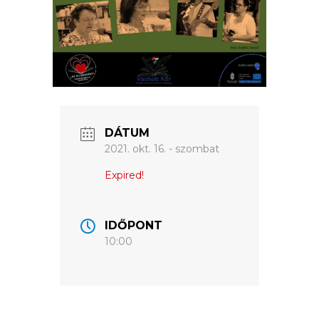
VÁROSUNKRÓL
LAKOSSÁGI
INFORMÁCIÓK
HASZNOS
DÁTUM
2021. okt. 16. - szombat
KVÍZ
Expired!
IDŐPONT
10:00
A
VÁROS