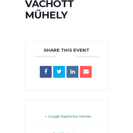
VACHOTT
PÉNZÜGYEI
MŰHELY
KÖLTSÉGVETÉSI
RENDELETEK
SHARE THIS EVENT
AZ
ÉPÜLŐ
VÁROS
+ Google Naptárba mentés
FEJLESZTÉSEK