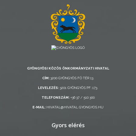
AZ
ÖNKORMÁNYZAT
A
KÉPVISELŐ-
TESTÜLET
GYÖNGYÖSI KÖZÖS ÖNKORMÁNYZATI HIVATAL
A
CÍM:
3200 GYÖNGYÖS FŐ TÉR 13.
VÁROSRENDÉSZET
LEVELEZÉS:
3201 GYÖNGYÖS PF.:173.
TÁJÉKOZTATÓK
TELEFONSZÁM:
+36 37 / 510 300
E-MAIL:
HIVATAL@HIVATAL.GYONGYOS.HU
ÁTLÁTHATÓSÁG
Gyors elérés
AZ
ÖNKORMÁNYZATI