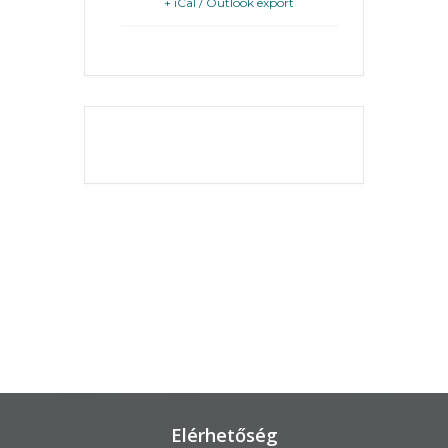
+ iCal / Outlook export
KÖRNYEZETVÉDELEM
TELEPÜLÉSRENDEZÉS
THE EVENT IS
STRATÉGIÁK
FINISHED.
ÉS
KONCEPCIÓK
BEJELENTŐ
Elérhetőség
VÁROSHÁZA