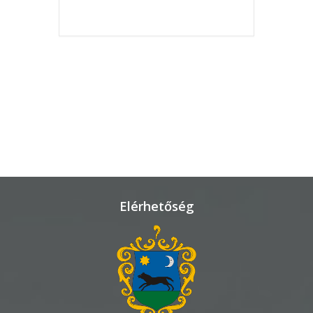
FINISHED.
KÖRNYEZETVÉDELEM
TELEPÜLÉSRENDEZÉS
STRATÉGIÁK
ÉS
KONCEPCIÓK
BEJELENTŐ
Elérhetőség
VÁROSHÁZA