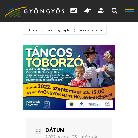
Home
Eseménynaptár
Táncos toborzó
A
VÁROS
KIEMELT
LÁTVÁNYOSSÁGOK
GYÖNGYÖS
VÁROS
DÁTUM
ÉRTÉKTÁRA
2022. szept. 23. - péntek