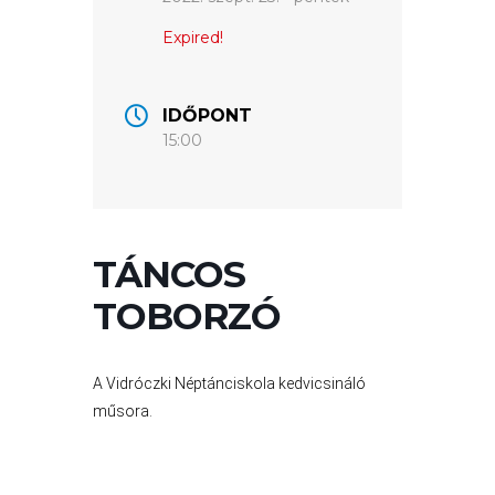
Expired!
VÁROSUNKRÓL
LAKOSSÁGI
IDŐPONT
INFORMÁCIÓK
15:00
HASZNOS
KVÍZ
TÁNCOS
TOBORZÓ
A Vidróczki Néptánciskola kedvicsináló
műsora.
A
VÁROS