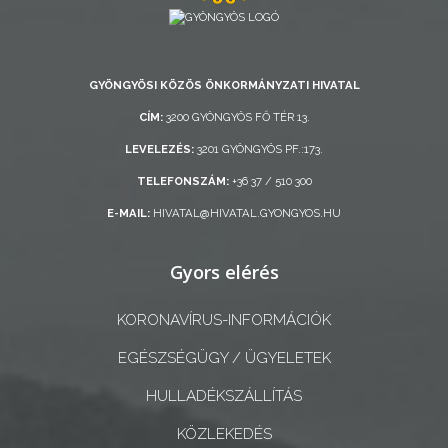
AZ
ÖNKORMÁNYZAT
GYÖNGYÖSI KÖZÖS ÖNKORMÁNYZATI HIVATAL
A
CÍM:
3200 GYÖNGYÖS FŐ TÉR 13.
KÉPVISELŐ-
LEVELEZÉS:
3201 GYÖNGYÖS PF.:173.
TESTÜLET
TELEFONSZÁM:
+36 37 / 510 300
A
E-MAIL:
HIVATAL@HIVATAL.GYONGYOS.HU
VÁROSRENDÉSZET
Gyors elérés
TÁJÉKOZTATÓK
KORONAVÍRUS-INFORMÁCIÓK
ÁTLÁTHATÓSÁG
EGÉSZSÉGÜGY / ÜGYELETEK
AZ
HULLADÉKSZÁLLÍTÁS
ÖNKORMÁNYZATI
KÖZLEKEDÉS
CÉGEK