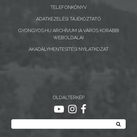
ÉS
TELEFONKÖNYV
INTÉZMÉNYEK
ADATKEZELÉSI TÁJÉKOZTATÓ
NYOMTATVÁNYOK
GYONGYOS.HU ARCHÍVUM (A VÁROS KORÁBBI
WEBOLDALA)
E-
AKADÁLYMENTESÍTÉSI NYILATKOZAT
ÜGYINTÉZÉS
TESTÜLETI
ANYAGOK
KISTÉRSÉG
OLDALTÉRKÉP
GEOTERM-
ugrás youtube csatornára
ugrás instagram csatornár
ugrás facebook-oldalr
GYÖNGYÖS
Keresés
Keresé