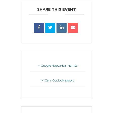
PÉNZÜGYEI
SHARE THIS EVENT
KÖLTSÉGVETÉSI
RENDELETEK
+ Google Naptárba mentés
AZ
ÉPÜLŐ
+ iCal / Outlook export
VÁROS
FEJLESZTÉSEK
THE EVENT IS