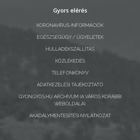
ÖNKORMÁNYZATI
Gyors elérés
CÉGEK
ÉS
KORONAVÍRUS-INFORMÁCIÓK
INTÉZMÉNYEK
EGÉSZSÉGÜGY / ÜGYELETEK
NYOMTATVÁNYOK
HULLADÉKSZÁLLÍTÁS
E-
KÖZLEKEDÉS
ÜGYINTÉZÉS
TELEFONKÖNYV
TESTÜLETI
ADATKEZELÉSI TÁJÉKOZTATÓ
ANYAGOK
GYONGYOS.HU ARCHÍVUM (A VÁROS KORÁBBI
WEBOLDALA)
KISTÉRSÉG
AKADÁLYMENTESÍTÉSI NYILATKOZAT
GEOTERM-
GYÖNGYÖS