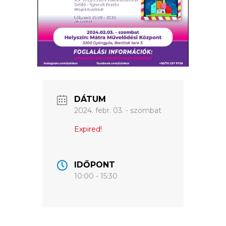
ÉRTÉKTÁRA
VÁROSUNKRÓL
LAKOSSÁGI
INFORMÁCIÓK
HASZNOS
DÁTUM
2024. febr. 03. - szombat
KVÍZ
Expired!
IDŐPONT
10:00 - 15:30
A
VÁROS