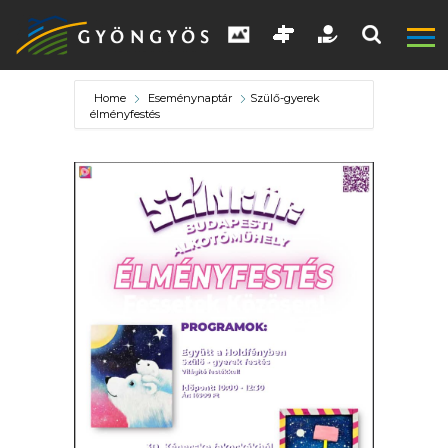
Home
Eseménynaptár
Szülő-gyerek
élményfestés
A
VÁROS
KIEMELT
LÁTVÁNYOSSÁGOK
GYÖNGYÖS
VÁROS