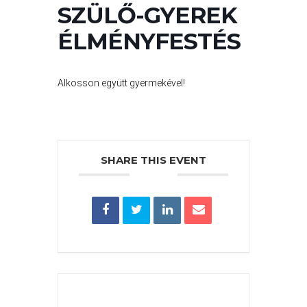
SZÜLŐ-GYEREK
PÉNZÜGYEI
ÉLMÉNYFESTÉS
KÖLTSÉGVETÉSI
Alkosson együtt gyermekével!
RENDELETEK
SHARE THIS EVENT
AZ
ÉPÜLŐ
VÁROS