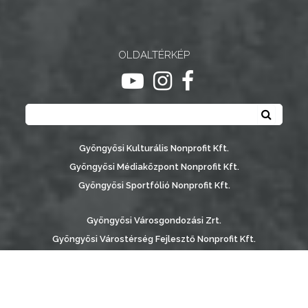
OLDALTÉRKÉP
ugrás youtube csatornára
ugrás instagram csatornár
ugrás facebook-oldalr
Keresés
Keresé
Gyöngyösi Kulturális Nonprofit Kft.
Gyöngyösi Médiaközpont Nonprofit Kft.
Gyöngyösi Sportfólió Nonprofit Kft.
Gyöngyösi Városgondozási Zrt.
Gyöngyösi Várostérség Fejlesztő Nonprofit Kft.
Vachott Sándor Városi Könyvtár
Gyöngyös Város Információs Portál © 2026
készítette:
Gyöngyösi TV
, az
AB Holding Kft
-vel együttműködésben