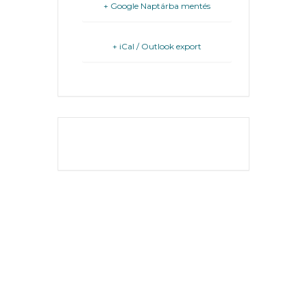
FEJLESZTÉSEK
+ Google Naptárba mentés
KÖRNYEZETVÉDELEM
+ iCal / Outlook export
TELEPÜLÉSRENDEZÉS
STRATÉGIÁK
ÉS
THE EVENT IS
KONCEPCIÓK
FINISHED.
BEJELENTŐ