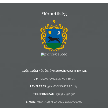
VÁROSHÁZA
Elérhetőség
AZ
ÖNKORMÁNYZAT
A
KÉPVISELŐ-
TESTÜLET
A
VÁROSRENDÉSZET
GYÖNGYÖSI KÖZÖS ÖNKORMÁNYZATI HIVATAL
CÍM:
3200 GYÖNGYÖS FŐ TÉR 13.
TÁJÉKOZTATÓK
LEVELEZÉS:
3201 GYÖNGYÖS PF.:173.
ÁTLÁTHATÓSÁG
TELEFONSZÁM:
+36 37 / 510 300
E-MAIL:
HIVATAL@HIVATAL.GYONGYOS.HU
AZ