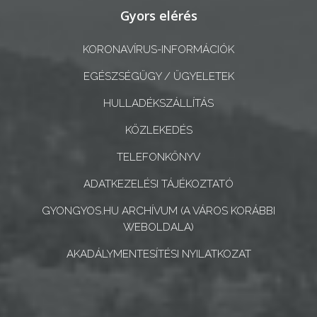
ÖNKORMÁNYZATI
Gyors elérés
CÉGEK
ÉS
KORONAVÍRUS-INFORMÁCIÓK
INTÉZMÉNYEK
EGÉSZSÉGÜGY / ÜGYELETEK
NYOMTATVÁNYOK
HULLADÉKSZÁLLÍTÁS
E-
KÖZLEKEDÉS
ÜGYINTÉZÉS
TELEFONKÖNYV
TESTÜLETI
ADATKEZELÉSI TÁJÉKOZTATÓ
ANYAGOK
GYONGYOS.HU ARCHÍVUM (A VÁROS KORÁBBI
WEBOLDALA)
KISTÉRSÉG
AKADÁLYMENTESÍTÉSI NYILATKOZAT
GEOTERM-
GYÖNGYÖS