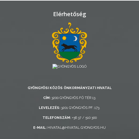
VÁROSHÁZA
Elérhetőség
AZ
ÖNKORMÁNYZAT
A
KÉPVISELŐ-
TESTÜLET
A
VÁROSRENDÉSZET
GYÖNGYÖSI KÖZÖS ÖNKORMÁNYZATI HIVATAL
CÍM:
3200 GYÖNGYÖS FŐ TÉR 13.
TÁJÉKOZTATÓK
LEVELEZÉS:
3201 GYÖNGYÖS PF.:173.
ÁTLÁTHATÓSÁG
TELEFONSZÁM:
+36 37 / 510 300
E-MAIL:
HIVATAL@HIVATAL.GYONGYOS.HU
AZ