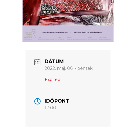
ÉRTÉKTÁRA
VÁROSUNKRÓL
LAKOSSÁGI
INFORMÁCIÓK
HASZNOS
DÁTUM
KVÍZ
2022. máj. 06. - péntek
Expired!
IDŐPONT
17:00
A
VÁROS