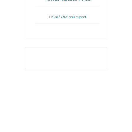
FEJLESZTÉSEK
KÖRNYEZETVÉDELEM
+ iCal / Outlook export
TELEPÜLÉSRENDEZÉS
STRATÉGIÁK
ÉS
THE EVENT IS
KONCEPCIÓK
FINISHED.
BEJELENTŐ