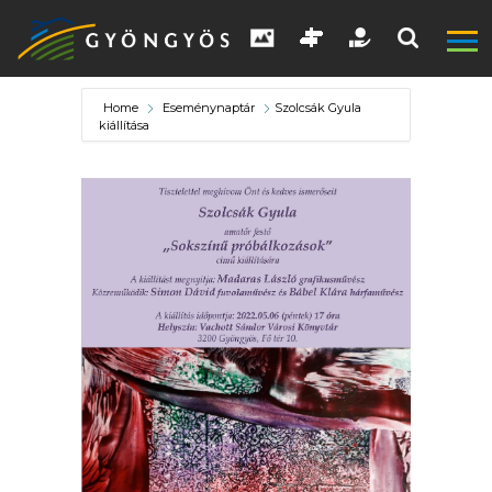
Home
Eseménynaptár
Szolcsák Gyula
kiállítása
A
VÁROS
KIEMELT
LÁTVÁNYOSSÁGOK
GYÖNGYÖS
VÁROS