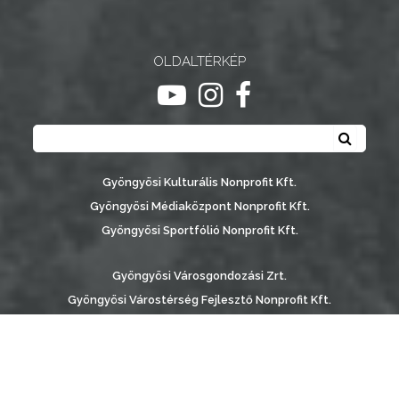
OLDALTÉRKÉP
ugrás youtube csatornára
ugrás instagram csatornár
ugrás facebook-oldalr
Keresés
Keresé
Gyöngyösi Kulturális Nonprofit Kft.
Gyöngyösi Médiaközpont Nonprofit Kft.
Gyöngyösi Sportfólió Nonprofit Kft.
Gyöngyösi Városgondozási Zrt.
Gyöngyösi Várostérség Fejlesztő Nonprofit Kft.
Vachott Sándor Városi Könyvtár
Gyöngyös Város Információs Portál © 2026
készítette:
Gyöngyösi TV
, az
AB Holding Kft
-vel együttműködésben