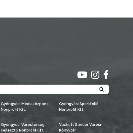
ugrás youtube csato
ugrás instagra
ugrás face
Keresés
Gyöngyösi Médiaközpont
Gyöngyösi Sportfólió
Nonprofit Kft.
Nonprofit Kft.
Gyöngyösi Várostérség
Vachott Sándor Városi
Fejlesztő Nonprofit Kft.
Könyvtár