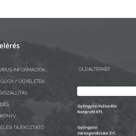
elérés
OLDALTÉRKÉP
ÍRUS-INFORMÁCIÓK
GÜGY / ÜGYELETEK
Keresés
KSZÁLLÍTÁS
EDÉS
Gyöngyösi Kulturális
Nonprofit Kft.
NKÖNYV
ELÉSI TÁJÉKOZTATÓ
Gyöngyösi
Városgondozási Zrt.