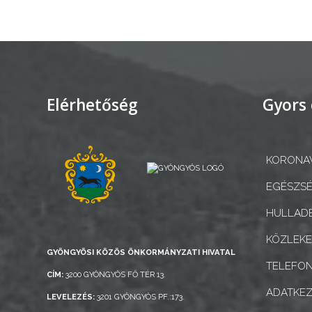
KONCEPCIÓK
BEJELENTŐ
Elérhetőség
Gyors 
VÁROSHÁZA
KORONAV
AZ
EGÉSZSÉ
ÖNKORMÁNYZAT
HULLADÉ
A
KÖZLEK
GYÖNGYÖSI KÖZÖS ÖNKORMÁNYZATI HIVATAL
KÉPVISELŐ-
TELEFO
TESTÜLET
CÍM:
3200 GYÖNGYÖS FŐ TÉR 13.
ADATKEZ
LEVELEZÉS:
3201 GYÖNGYÖS PF.:173.
A