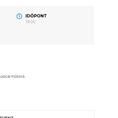
IDŐPONT
19:00
musical műsora.
 EVENT