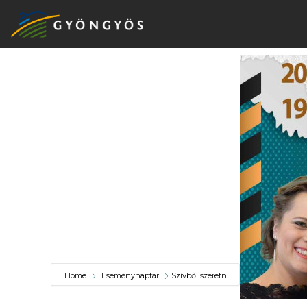
A
VÁROS
KIEMELT
LÁTVÁNYOSSÁGOK
GYÖNGYÖS
VÁROS
ÉRTÉKTÁRA
Home
Eseménynaptár
Szívből szeretni
VÁROSUNKRÓL