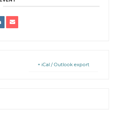
+ iCal / Outlook export
FINISHED.