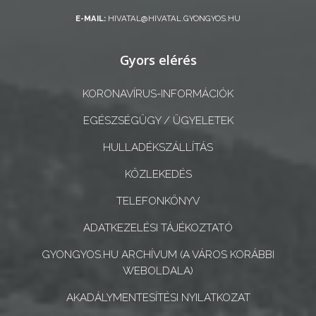
ÖNKORMÁNYZATI
E-MAIL:
HIVATAL@HIVATAL.GYONGYOS.HU
CÉGEK
ÉS
Gyors elérés
INTÉZMÉNYEK
KORONAVÍRUS-INFORMÁCIÓK
NYOMTATVÁNYOK
EGÉSZSÉGÜGY / ÜGYELETEK
E-
HULLADÉKSZÁLLÍTÁS
ÜGYINTÉZÉS
KÖZLEKEDÉS
TESTÜLETI
TELEFONKÖNYV
ANYAGOK
ADATKEZELÉSI TÁJÉKOZTATÓ
KISTÉRSÉG
GYONGYOS.HU ARCHÍVUM (A VÁROS KORÁBBI
WEBOLDALA)
GEOTERM-
GYÖNGYÖS
AKADÁLYMENTESÍTÉSI NYILATKOZAT