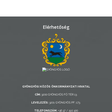
VÁROSHÁZA
AZ
Elérhetőség
ÖNKORMÁNYZAT
A
KÉPVISELŐ-
TESTÜLET
A
VÁROSRENDÉSZET
TÁJÉKOZTATÓK
GYÖNGYÖSI KÖZÖS ÖNKORMÁNYZATI HIVATAL
CÍM:
3200 GYÖNGYÖS FŐ TÉR 13.
ÁTLÁTHATÓSÁG
LEVELEZÉS:
3201 GYÖNGYÖS PF.:173.
AZ
TELEFONSZÁM:
+36 37 / 510 300