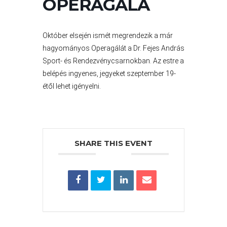
OPERAGÁLA
VÁROS
PÉNZÜGYEI
Október elsején ismét megrendezik a már
hagyományos Operagálát a Dr. Fejes András
KÖLTSÉGVETÉSI
Sport- és Rendezvénycsarnokban. Az estre a
RENDELETEK
belépés ingyenes, jegyeket szeptember 19-
étől lehet igényelni.
SHARE THIS EVENT
AZ
ÉPÜLŐ
VÁROS