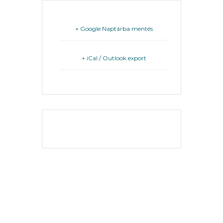
FEJLESZTÉSEK
+ Google Naptárba mentés
KÖRNYEZETVÉDELEM
TELEPÜLÉSRENDEZÉS
+ iCal / Outlook export
STRATÉGIÁK
ÉS
KONCEPCIÓK
THE EVENT IS
BEJELENTŐ
FINISHED.