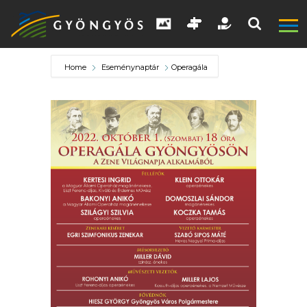
Home
Eseménynaptár
Operagála
A
VÁROS
KIEMELT
LÁTVÁNYOSSÁGOK
GYÖNGYÖS
VÁROS