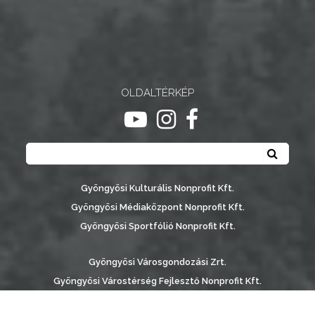
OLDALTÉRKÉP
ugrás youtube csatornára
ugrás instagram csatornár
ugrás facebook-oldalr
Keresés
Keresé
Gyöngyösi Kulturális Nonprofit Kft.
Gyöngyösi Médiaközpont Nonprofit Kft.
Gyöngyösi Sportfólió Nonprofit Kft.
Gyöngyösi Városgondozási Zrt.
Gyöngyösi Várostérség Fejlesztő Nonprofit Kft.
Vachott Sándor Városi Könyvtár