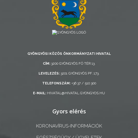
AZ
ÖNKORMÁNYZAT
A
KÉPVISELŐ-
GYÖNGYÖSI KÖZÖS ÖNKORMÁNYZATI HIVATAL
TESTÜLET
CÍM:
3200 GYÖNGYÖS FŐ TÉR 13.
A
LEVELEZÉS:
3201 GYÖNGYÖS PF.:173.
VÁROSRENDÉSZET
TELEFONSZÁM:
+36 37 / 510 300
E-MAIL:
HIVATAL@HIVATAL.GYONGYOS.HU
TÁJÉKOZTATÓK
ÁTLÁTHATÓSÁG
Gyors elérés
AZ
KORONAVÍRUS-INFORMÁCIÓK
ÖNKORMÁNYZATI
EGÉSZSÉGÜGY / ÜGYELETEK