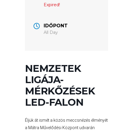
Expired!
VÁROSUNKRÓL
IDŐPONT
LAKOSSÁGI
All Day
INFORMÁCIÓK
HASZNOS
KVÍZ
NEMZETEK
LIGÁJA-
MÉRKŐZÉSEK
LED-FALON
A
Éljük át ismét a közös meccsnézés élményét
VÁROS
a Mátra Művelődési Központ udvarán