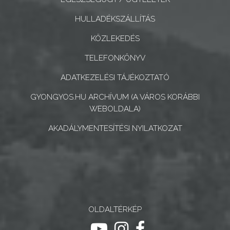
CÉGEK
ÉS
HULLADÉKSZÁLLÍTÁS
INTÉZMÉNYEK
KÖZLEKEDÉS
NYOMTATVÁNYOK
TELEFONKÖNYV
ADATKEZELÉSI TÁJÉKOZTATÓ
E-
ÜGYINTÉZÉS
GYONGYOS.HU ARCHÍVUM (A VÁROS KORÁBBI
WEBOLDALA)
TESTÜLETI
AKADÁLYMENTESÍTÉSI NYILATKOZAT
ANYAGOK
KISTÉRSÉG
GEOTERM-
GYÖNGYÖS
OLDALTÉRKÉP
ugrás youtube csatornára
ugrás instagram csatornár
ugrás facebook-oldalr