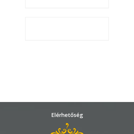
KÖRNYEZETVÉDELEM
TELEPÜLÉSRENDEZÉS
THE EVENT IS
FINISHED.
STRATÉGIÁK
ÉS
KONCEPCIÓK
BEJELENTŐ
Elérhetőség
VÁROSHÁZA