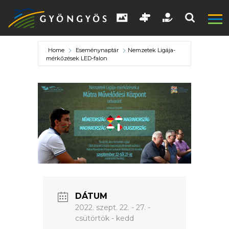
Home
Eseménynaptár
Nemzetek Ligája-
mérkőzések LED-falon
A
VÁROS
KIEMELT
LÁTVÁNYOSSÁGOK
DÁTUM
GYÖNGYÖS
2022. szept. 22. - 27. -
VÁROS
csütörtök - kedd
ÉRTÉKTÁRA