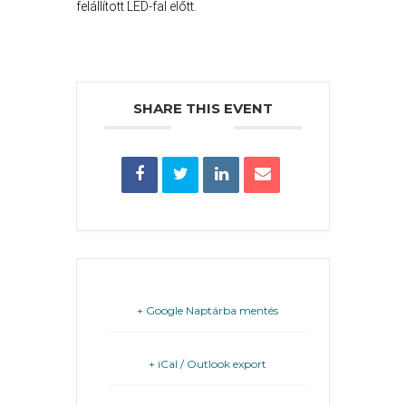
PÉNZÜGYEI
felállított LED-fal előtt.
KÖLTSÉGVETÉSI
RENDELETEK
SHARE THIS EVENT
AZ
ÉPÜLŐ
+ Google Naptárba mentés
VÁROS
+ iCal / Outlook export
FEJLESZTÉSEK