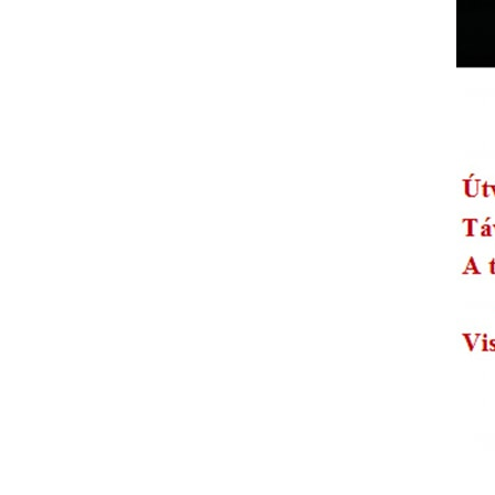
VÁROSUNKRÓL
LAKOSSÁGI
INFORMÁCIÓK
HASZNOS
KVÍZ
A
VÁROS
PÉNZÜGYEI