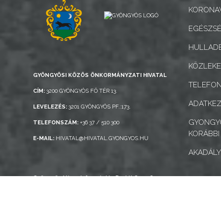
KORONAV
NYOMTATVÁNYOK
EGÉSZSÉ
E-
HULLADÉ
ÜGYINTÉZÉS
KÖZLEK
TESTÜLETI
GYÖNGYÖSI KÖZÖS ÖNKORMÁNYZATI HIVATAL
TELEFO
ANYAGOK
CÍM:
3200 GYÖNGYÖS FŐ TÉR 13.
ADATKEZ
LEVELEZÉS:
3201 GYÖNGYÖS PF.:173.
KISTÉRSÉG
GYONGYO
TELEFONSZÁM:
+36 37 / 510 300
KORÁBBI
GEOTERM-
E-MAIL:
HIVATAL@HIVATAL.GYONGYOS.HU
GYÖNGYÖS
AKADÁLY
Gyöngyös Város Információs Portál © 2026