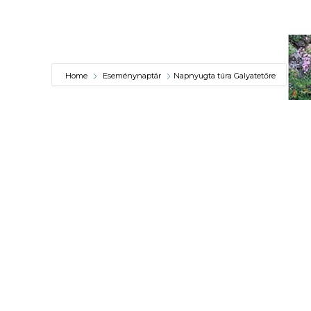
KÖLTSÉGVETÉSI
RENDELETEK
Home
Eseménynaptár
Napnyugta túra Galyatetőre
AZ
ÉPÜLŐ
VÁROS
FEJLESZTÉSEK
KÖRNYEZETVÉDELEM