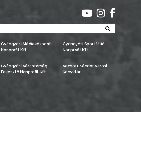
ugrás youtube csato
ugrás instagra
ugrás face
Keresés
Gyöngyösi Médiaközpont
Gyöngyösi Sportfólió
Nonprofit Kft.
Nonprofit Kft.
Gyöngyösi Várostérség
Vachott Sándor Városi
Fejlesztő Nonprofit Kft.
Könyvtár
észítette:
Gyöngyösi TV
, az
AB Holding Kft
-vel együttműködésben