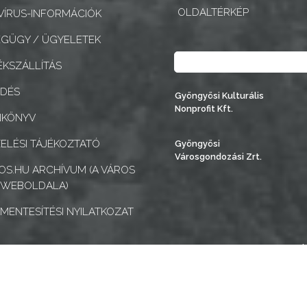
OLDALTÉRKÉP
ÍRUS-INFORMÁCIÓK
GÜGY / ÜGYELETEK
Keresés
KSZÁLLÍTÁS
EDÉS
Gyöngyösi Kulturális
Nonprofit Kft.
NKÖNYV
ELÉSI TÁJÉKOZTATÓ
Gyöngyösi
Városgondozási Zrt.
S.HU ARCHÍVUM (A VÁROS
 WEBOLDALA)
MENTESÍTÉSI NYILATKOZAT
k