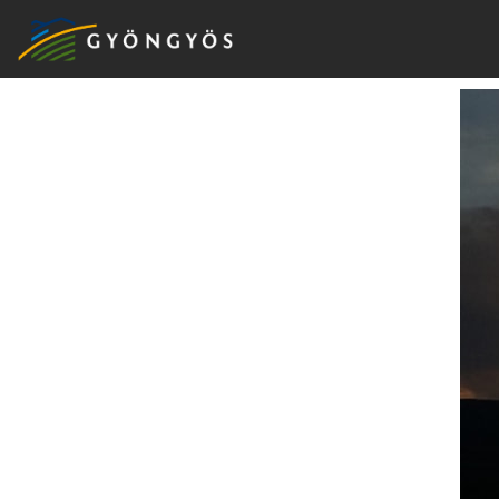
A
VÁROS
KIEMELT
LÁTVÁNYOSSÁGOK
GYÖNGYÖS
VÁROS
ÉRTÉKTÁRA