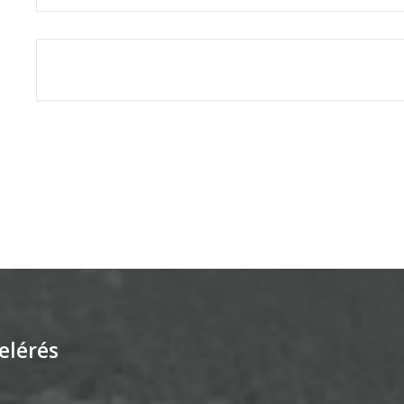
THE EVENT IS 
elérés