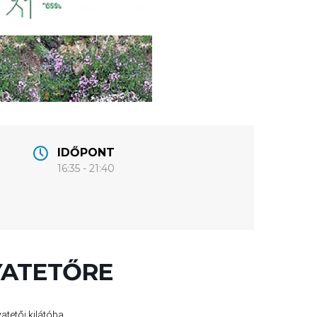
IDŐPONT
16:35 - 21:40
YATETŐRE
atetői kilátóba.