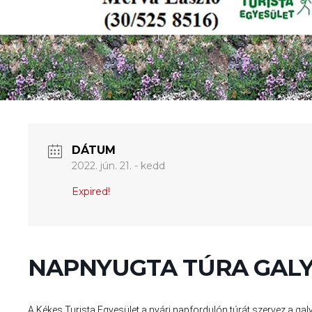
DÁTUM
2022. jún. 21. - kedd
Expired!
NAPNYUGTA TÚRA GAL
A Kékes Turista Egyesület a nyári napfordulón túrát szervez a galy