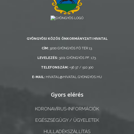
AZ
ÖNKORMÁNYZATI
CÉGEK
ÉS
GYÖNGYÖSI KÖZÖS ÖNKORMÁNYZATI HIVATAL
INTÉZMÉNYEK
CÍM:
3200 GYÖNGYÖS FŐ TÉR 13.
LEVELEZÉS:
3201 GYÖNGYÖS PF.:173.
NYOMTATVÁNYOK
TELEFONSZÁM:
+36 37 / 510 300
E-
E-MAIL:
HIVATAL@HIVATAL.GYONGYOS.HU
ÜGYINTÉZÉS
Gyors elérés
TESTÜLETI
ANYAGOK
KORONAVÍRUS-INFORMÁCIÓK
KISTÉRSÉG
EGÉSZSÉGÜGY / ÜGYELETEK
HULLADÉKSZÁLLÍTÁS