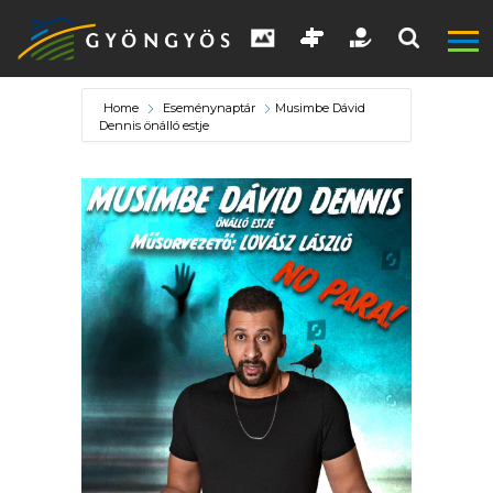
Home
Eseménynaptár
Musimbe Dávid
Dennis önálló estje
A
VÁROS
KIEMELT
LÁTVÁNYOSSÁGOK
GYÖNGYÖS
VÁROS