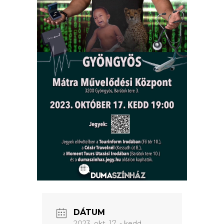
ÉRTÉKTÁRA
VÁROSUNKRÓL
LAKOSSÁGI
INFORMÁCIÓK
HASZNOS
KVÍZ
DÁTUM
2023. okt. 17. - kedd