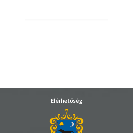
THE EVENT IS
FINISHED.
VÁROSHÁZA
AZ
ÖNKORMÁNYZAT
A
KÉPVISELŐ-
TESTÜLET
A
Elérhetőség
VÁROSRENDÉSZET
TÁJÉKOZTATÓK
ÁTLÁTHATÓSÁG