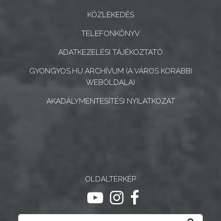
GEOTERM-
GYÖNGYÖS
KÖZLEKEDÉS
TELEFONKÖNYV
ADATKEZELÉSI TÁJÉKOZTATÓ
GYONGYOS.HU ARCHÍVUM (A VÁROS KORÁBBI
WEBOLDALA)
AKADÁLYMENTESÍTÉSI NYILATKOZAT
OLDALTÉRKÉP
ugrás youtube csatornára
ugrás instagram csatornár
ugrás facebook-oldalr
Keresés
Keresé