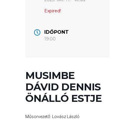
A
VÁROS
Expired!
PÉNZÜGYEI
IDŐPONT
19:00
KÖLTSÉGVETÉSI
RENDELETEK
MUSIMBE
DÁVID DENNIS
ÖNÁLLÓ ESTJE
AZ
Műsorvezető: Lovász László
ÉPÜLŐ
VÁROS