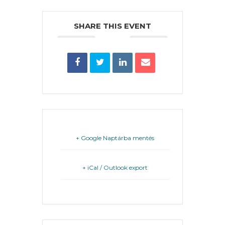
SHARE THIS EVENT
FEJLESZTÉSEK
KÖRNYEZETVÉDELEM
TELEPÜLÉSRENDEZÉS
STRATÉGIÁK
ÉS
KONCEPCIÓK
+ Google Naptárba mentés
BEJELENTŐ
+ iCal / Outlook export