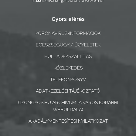
E-MAIL:
HIVATAL@HIVATAL.GYONGYOS.HU
ÖNKORMÁNYZATI
CÉGEK
Gyors elérés
ÉS
INTÉZMÉNYEK
KORONAVÍRUS-INFORMÁCIÓK
NYOMTATVÁNYOK
EGÉSZSÉGÜGY / ÜGYELETEK
HULLADÉKSZÁLLÍTÁS
E-
ÜGYINTÉZÉS
KÖZLEKEDÉS
TELEFONKÖNYV
TESTÜLETI
ANYAGOK
ADATKEZELÉSI TÁJÉKOZTATÓ
GYONGYOS.HU ARCHÍVUM (A VÁROS KORÁBBI
KISTÉRSÉG
WEBOLDALA)
GEOTERM-
AKADÁLYMENTESÍTÉSI NYILATKOZAT
GYÖNGYÖS