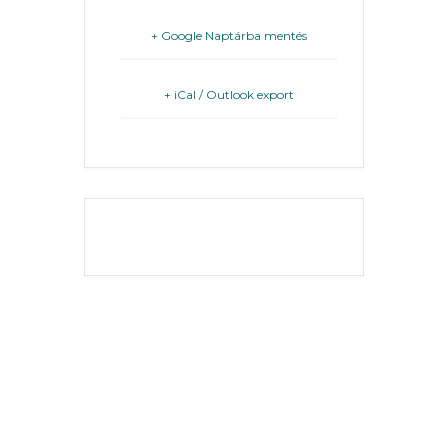
FEJLESZTÉSEK
+ Google Naptárba mentés
KÖRNYEZETVÉDELEM
+ iCal / Outlook export
TELEPÜLÉSRENDEZÉS
STRATÉGIÁK
ÉS
KONCEPCIÓK
THE EVENT IS
FINISHED.
BEJELENTŐ