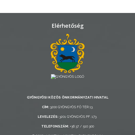
VÁROSHÁZA
Elérhetőség
AZ
ÖNKORMÁNYZAT
A
KÉPVISELŐ-
TESTÜLET
A
VÁROSRENDÉSZET
GYÖNGYÖSI KÖZÖS ÖNKORMÁNYZATI HIVATAL
TÁJÉKOZTATÓK
CÍM:
3200 GYÖNGYÖS FŐ TÉR 13.
ÁTLÁTHATÓSÁG
LEVELEZÉS:
3201 GYÖNGYÖS PF.:173.
TELEFONSZÁM:
+36 37 / 510 300
AZ