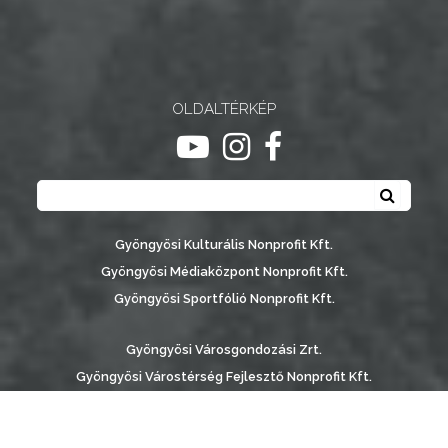
OLDALTÉRKÉP
ugrás youtube csatornára
ugrás instagram csatornár
ugrás facebook-oldalr
Keresés
Keresé
Gyöngyösi Kulturális Nonprofit Kft.
Gyöngyösi Médiaközpont Nonprofit Kft.
Gyöngyösi Sportfólió Nonprofit Kft.
Gyöngyösi Városgondozási Zrt.
Gyöngyösi Várostérség Fejlesztő Nonprofit Kft.
Vachott Sándor Városi Könyvtár
Gyöngyös Város Információs Portál © 2026