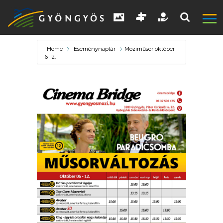
Home
Eseménynaptár
Moziműsor október
6-12.
A
VÁROS
KIEMELT
LÁTVÁNYOSSÁGOK
GYÖNGYÖS
VÁROS