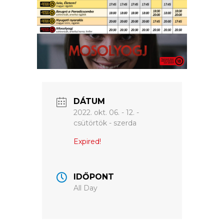
ÉRTÉKTÁRA
VÁROSUNKRÓL
LAKOSSÁGI
INFORMÁCIÓK
HASZNOS
DÁTUM
KVÍZ
2022. okt. 06. - 12. -
csütörtök - szerda
Expired!
IDŐPONT
All Day
A