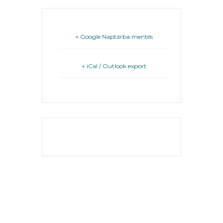
FEJLESZTÉSEK
KÖRNYEZETVÉDELEM
+ Google Naptárba mentés
TELEPÜLÉSRENDEZÉS
+ iCal / Outlook export
STRATÉGIÁK
ÉS
KONCEPCIÓK
THE EVENT IS
BEJELENTŐ
FINISHED.