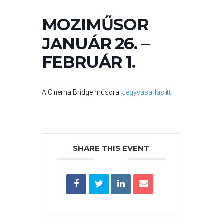
VÁROS
PÉNZÜGYEI
MOZIMŰSOR
JANUÁR 26. –
KÖLTSÉGVETÉSI
FEBRUÁR 1.
RENDELETEK
A Cinema Bridge műsora.
Jegyvásárlás itt.
SHARE THIS EVENT
AZ
ÉPÜLŐ
VÁROS