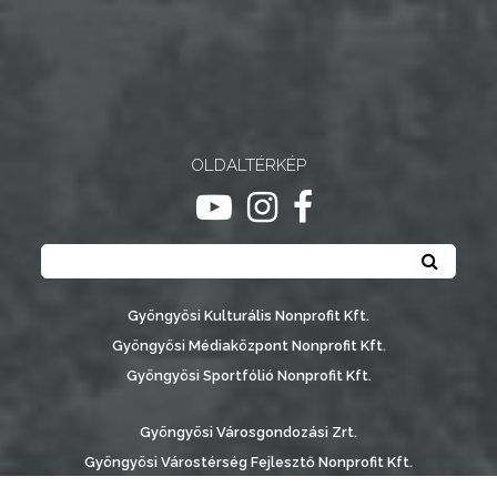
OLDALTÉRKÉP
ugrás youtube csatornára
ugrás instagram csatornár
ugrás facebook-oldalr
Keresés
Keresé
Gyöngyösi Kulturális Nonprofit Kft.
Gyöngyösi Médiaközpont Nonprofit Kft.
Gyöngyösi Sportfólió Nonprofit Kft.
Gyöngyösi Városgondozási Zrt.
Gyöngyösi Várostérség Fejlesztő Nonprofit Kft.
Vachott Sándor Városi Könyvtár