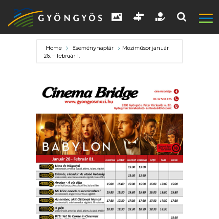
Home
Eseménynaptár
Moziműsor január
26. – február 1.
A
VÁROS
KIEMELT
LÁTVÁNYOSSÁGOK
GYÖNGYÖS
VÁROS