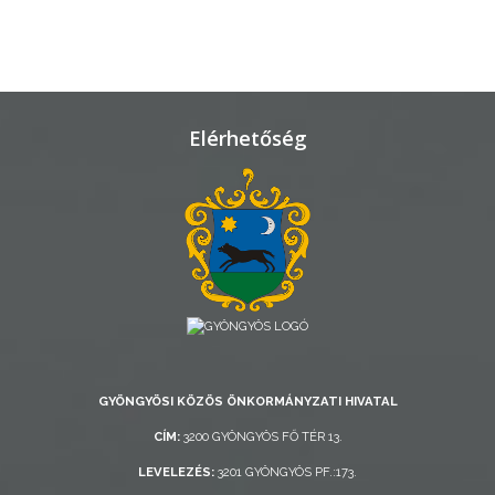
VÁROSHÁZA
AZ
Elérhetőség
ÖNKORMÁNYZAT
A
KÉPVISELŐ-
TESTÜLET
A
VÁROSRENDÉSZET
TÁJÉKOZTATÓK
GYÖNGYÖSI KÖZÖS ÖNKORMÁNYZATI HIVATAL
ÁTLÁTHATÓSÁG
CÍM:
3200 GYÖNGYÖS FŐ TÉR 13.
LEVELEZÉS:
3201 GYÖNGYÖS PF.:173.
AZ