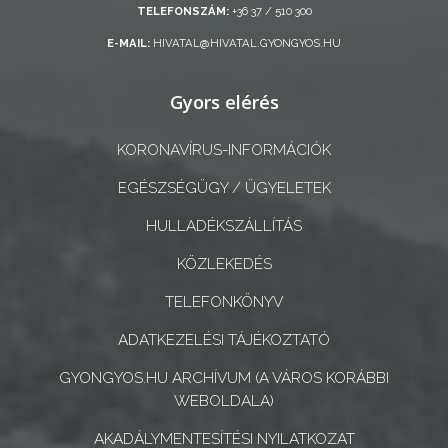
TELEFONSZÁM:
+36 37 / 510 300
ÖNKORMÁNYZATI
E-MAIL:
HIVATAL@HIVATAL.GYONGYOS.HU
CÉGEK
ÉS
Gyors elérés
INTÉZMÉNYEK
KORONAVÍRUS-INFORMÁCIÓK
NYOMTATVÁNYOK
EGÉSZSÉGÜGY / ÜGYELETEK
E-
HULLADÉKSZÁLLÍTÁS
ÜGYINTÉZÉS
KÖZLEKEDÉS
TESTÜLETI
TELEFONKÖNYV
ANYAGOK
ADATKEZELÉSI TÁJÉKOZTATÓ
KISTÉRSÉG
GYONGYOS.HU ARCHÍVUM (A VÁROS KORÁBBI
GEOTERM-
WEBOLDALA)
GYÖNGYÖS
AKADÁLYMENTESÍTÉSI NYILATKOZAT