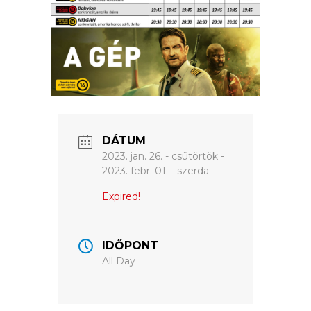
ÉRTÉKTÁRA
VÁROSUNKRÓL
LAKOSSÁGI
INFORMÁCIÓK
HASZNOS
DÁTUM
2023. jan. 26. - csütörtök
-
KVÍZ
2023. febr. 01. - szerda
Expired!
IDŐPONT
All Day
A