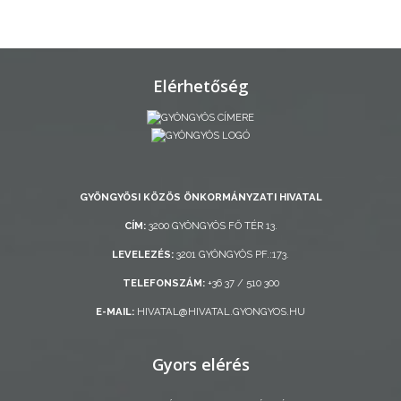
TELEPÜLÉSRENDEZÉS
STRATÉGIÁK
ÉS
Elérhetőség
KONCEPCIÓK
BEJELENTŐ
GYÖNGYÖSI KÖZÖS ÖNKORMÁNYZATI HIVATAL
CÍM:
3200 GYÖNGYÖS FŐ TÉR 13.
LEVELEZÉS:
3201 GYÖNGYÖS PF.:173.
TELEFONSZÁM:
+36 37 / 510 300
VÁROSHÁZA
E-MAIL:
HIVATAL@HIVATAL.GYONGYOS.HU
Gyors elérés
AZ
ÖNKORMÁNYZAT