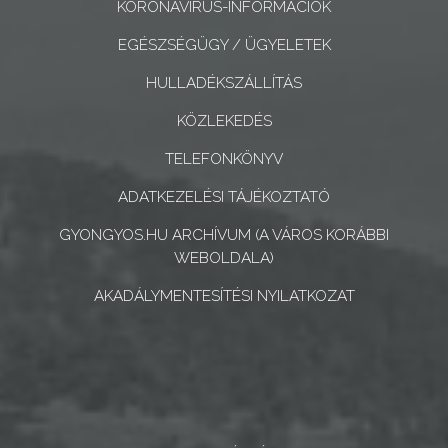
KORONAVÍRUS-INFORMÁCIÓK
A
EGÉSZSÉGÜGY / ÜGYELETEK
KÉPVISELŐ-
HULLADÉKSZÁLLÍTÁS
TESTÜLET
KÖZLEKEDÉS
A
TELEFONKÖNYV
VÁROSRENDÉSZET
ADATKEZELÉSI TÁJÉKOZTATÓ
TÁJÉKOZTATÓK
GYONGYOS.HU ARCHÍVUM (A VÁROS KORÁBBI
WEBOLDALA)
ÁTLÁTHATÓSÁG
AKADÁLYMENTESÍTÉSI NYILATKOZAT
AZ
ÖNKORMÁNYZATI
CÉGEK
ÉS
INTÉZMÉNYEK