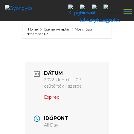
Home
Eseménynaptár
Moziműsor
december 1-7.
A
VÁROS
DÁTUM
2022. dec. 01. - 07. -
csütörtök - szerda
KIEMELT
LÁTVÁNYOSSÁGOK
Expired!
GYÖNGYÖS
VÁROS
IDŐPONT
All Day
ÉRTÉKTÁRA