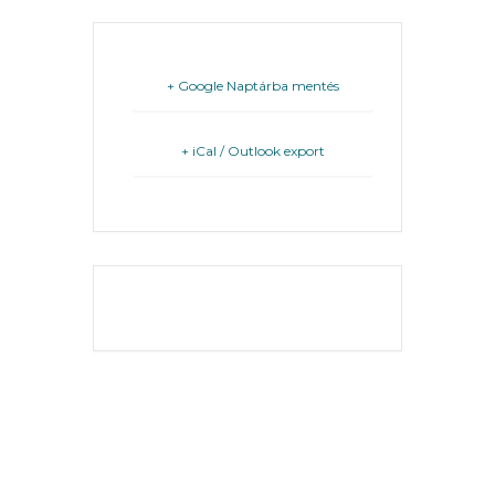
KÖLTSÉGVETÉSI
RENDELETEK
+ Google Naptárba mentés
+ iCal / Outlook export
AZ
ÉPÜLŐ
THE EVENT IS
FINISHED.
VÁROS
FEJLESZTÉSEK
KÖRNYEZETVÉDELEM