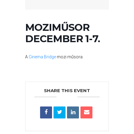
VÁROSUNKRÓL
LAKOSSÁGI
MOZIMŰSOR
INFORMÁCIÓK
DECEMBER 1-7.
HASZNOS
A
Cinema Bridge
mozi műsora.
KVÍZ
SHARE THIS EVENT
A
VÁROS
PÉNZÜGYEI