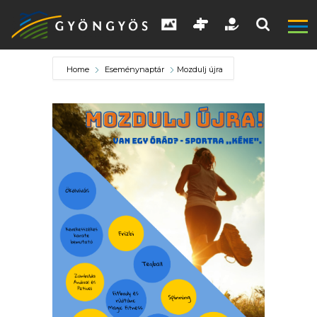
Home
Eseménynaptár
Mozdulj újra
A
VÁROS
KIEMELT
LÁTVÁNYOSSÁGOK
GYÖNGYÖS
VÁROS
ÉRTÉKTÁRA