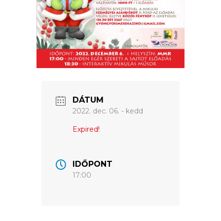
ÉRTÉKTÁRA
VÁROSUNKRÓL
LAKOSSÁGI
INFORMÁCIÓK
HASZNOS
DÁTUM
2022. dec. 06. - kedd
KVÍZ
Expired!
IDŐPONT
17:00
A