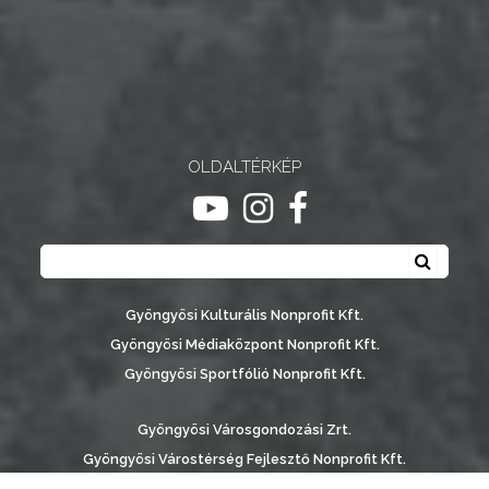
OLDALTÉRKÉP
ugrás youtube csatornára
ugrás instagram csatornár
ugrás facebook-oldalr
Keresés
Keresé
Gyöngyösi Kulturális Nonprofit Kft.
Gyöngyösi Médiaközpont Nonprofit Kft.
Gyöngyösi Sportfólió Nonprofit Kft.
Gyöngyösi Városgondozási Zrt.
Gyöngyösi Várostérség Fejlesztő Nonprofit Kft.
Vachott Sándor Városi Könyvtár