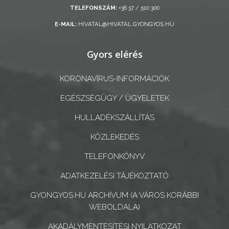
TELEFONSZÁM:
+36 37 / 510 300
ÖNKORMÁNYZATI
E-MAIL:
HIVATAL@HIVATAL.GYONGYOS.HU
CÉGEK
ÉS
Gyors elérés
INTÉZMÉNYEK
NYOMTATVÁNYOK
KORONAVÍRUS-INFORMÁCIÓK
EGÉSZSÉGÜGY / ÜGYELETEK
E-
ÜGYINTÉZÉS
HULLADÉKSZÁLLÍTÁS
KÖZLEKEDÉS
TESTÜLETI
ANYAGOK
TELEFONKÖNYV
ADATKEZELÉSI TÁJÉKOZTATÓ
KISTÉRSÉG
GYONGYOS.HU ARCHÍVUM (A VÁROS KORÁBBI
GEOTERM-
WEBOLDALA)
GYÖNGYÖS
AKADÁLYMENTESÍTÉSI NYILATKOZAT