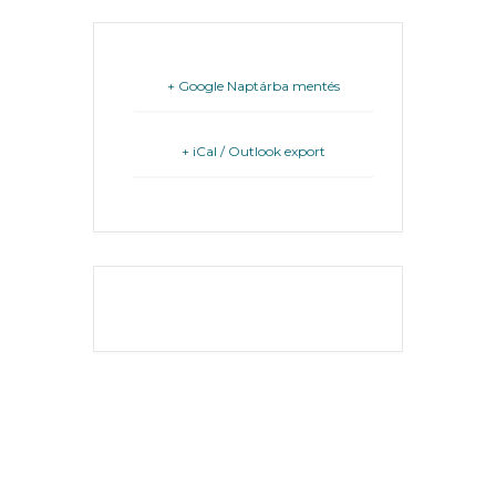
FEJLESZTÉSEK
KÖRNYEZETVÉDELEM
+ Google Naptárba mentés
TELEPÜLÉSRENDEZÉS
+ iCal / Outlook export
STRATÉGIÁK
ÉS
KONCEPCIÓK
BEJELENTŐ
THE EVENT IS
FINISHED.