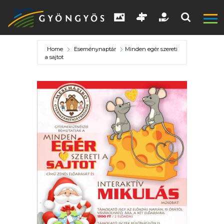
Home
Eseménynaptár
Minden egér szereti
a sajtot
A
VÁROS
KIEMELT
LÁTVÁNYOSSÁGOK
GYÖNGYÖS
VÁROS