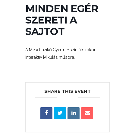
VÁROS
MINDEN EGÉR
PÉNZÜGYEI
SZERETI A
SAJTOT
KÖLTSÉGVETÉSI
RENDELETEK
A Meseházikó Gyermekszínjátszókör
interaktív Mikulás műsora.
SHARE THIS EVENT
AZ
ÉPÜLŐ
VÁROS