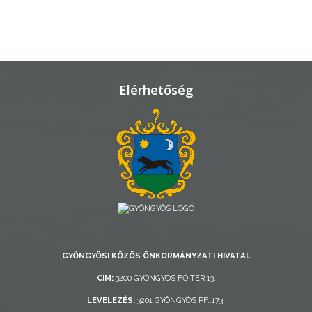
VÁROSHÁZA
AZ
ÖNKORMÁNYZAT
Elérhetőség
A
KÉPVISELŐ-
TESTÜLET
A
VÁROSRENDÉSZET
TÁJÉKOZTATÓK
GYÖNGYÖSI KÖZÖS ÖNKORMÁNYZATI HIVATAL
ÁTLÁTHATÓSÁG
CÍM:
3200 GYÖNGYÖS FŐ TÉR 13.
LEVELEZÉS:
3201 GYÖNGYÖS PF.:173.
AZ