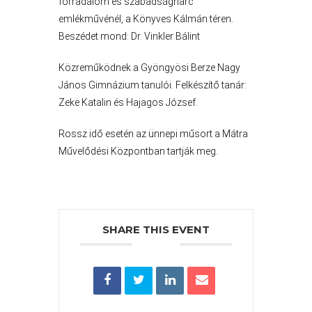
forradalom és szabadságharc
VÁROS
emlékművénél, a Könyves Kálmán téren.
Beszédet mond: Dr. Vinkler Bálint
Közreműködnek a Gyöngyösi Berze Nagy
FEJLESZTÉSEK
János Gimnázium tanulói. Felkészítő tanár:
Zeke Katalin és Hajagos József.
KÖRNYEZETVÉDELEM
Rossz idő esetén az ünnepi műsort a Mátra
TELEPÜLÉSRENDEZÉS
Művelődési Központban tartják meg.
STRATÉGIÁK
ÉS
KONCEPCIÓK
SHARE THIS EVENT
BEJELENTŐ