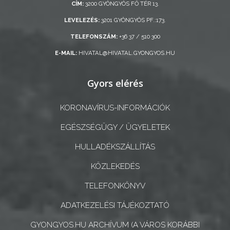
CÍM:
3200 GYÖNGYÖS FŐ TÉR 13.
KISTÉRSÉG
LEVELEZÉS:
3201 GYÖNGYÖS PF.:173.
GEOTERM-
TELEFONSZÁM:
+36 37 / 510 300
GYÖNGYÖS
E-MAIL:
HIVATAL@HIVATAL.GYONGYOS.HU
Gyors elérés
KORONAVÍRUS-INFORMÁCIÓK
EGÉSZSÉGÜGY / ÜGYELETEK
HULLADÉKSZÁLLÍTÁS
KÖZLEKEDÉS
TELEFONKÖNYV
ADATKEZELÉSI TÁJÉKOZTATÓ
GYONGYOS.HU ARCHÍVUM (A VÁROS KORÁBBI