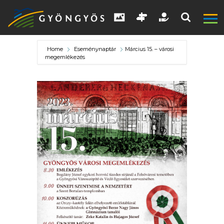
Home
Eseménynaptár
Március 15. – városi
megemlékezés
A
VÁROS
KIEMELT
LÁTVÁNYOSSÁGOK
GYÖNGYÖS