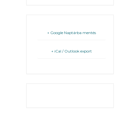
+ Google Naptárba mentés
VÁROSHÁZA
+ iCal / Outlook export
AZ
ÖNKORMÁNYZAT
A
THE EVENT IS
FINISHED.
KÉPVISELŐ-
TESTÜLET
A
VÁROSRENDÉSZET