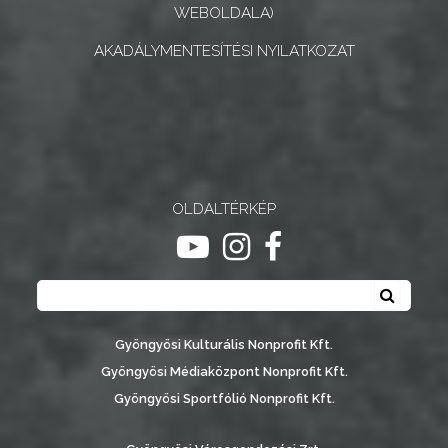
WEBOLDALA)
AKADÁLYMENTESÍTÉSI NYILATKOZAT
OLDALTÉRKÉP
ugrás youtube csatornára
ugrás instagram csatornár
ugrás facebook-oldalr
Keresés
Keresé
Gyöngyösi Kulturális Nonprofit Kft.
Gyöngyösi Médiaközpont Nonprofit Kft.
Gyöngyösi Sportfólió Nonprofit Kft.