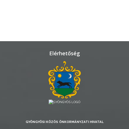
TÁJÉKOZTATÓK
ÁTLÁTHATÓSÁG
AZ
ÖNKORMÁNYZATI
CÉGEK
Elérhetőség
ÉS
INTÉZMÉNYEK
NYOMTATVÁNYOK
E-
ÜGYINTÉZÉS
TESTÜLETI
ANYAGOK
GYÖNGYÖSI KÖZÖS ÖNKORMÁNYZATI HIVATAL