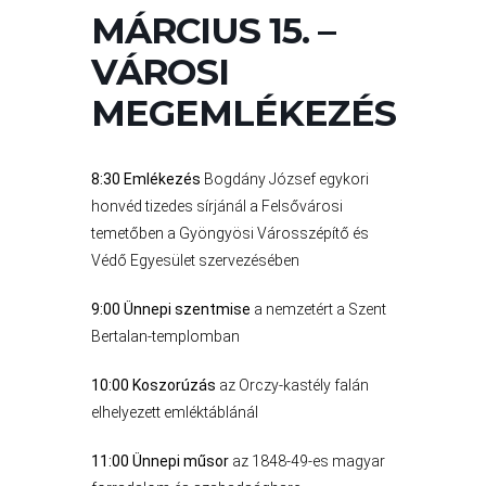
MÁRCIUS 15. –
A
VÁROS
VÁROSI
PÉNZÜGYEI
MEGEMLÉKEZÉS
KÖLTSÉGVETÉSI
8:30 Emlékezés
Bogdány József egykori
honvéd tizedes sírjánál a Felsővárosi
RENDELETEK
temetőben a Gyöngyösi Városszépítő és
Védő Egyesület szervezésében
9:00 Ünnepi szentmise
a nemzetért a Szent
Bertalan-templomban
10:00 Koszorúzás
az Orczy-kastély falán
elhelyezett emléktáblánál
AZ
11:00 Ünnepi műsor
az 1848-49-es magyar
ÉPÜLŐ