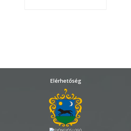
KÖRNYEZETVÉDELEM
TELEPÜLÉSRENDEZÉS
STRATÉGIÁK
ÉS
KONCEPCIÓK
BEJELENTŐ
Elérhetőség
VÁROSHÁZA