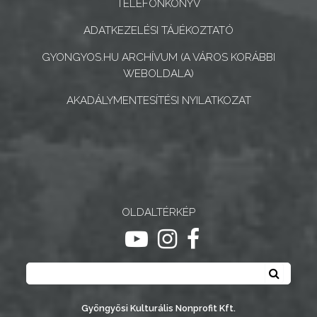
TELEFONKÖNYV
ÉS
INTÉZMÉNYEK
ADATKEZELÉSI TÁJÉKOZTATÓ
GYONGYOS.HU ARCHÍVUM (A VÁROS KORÁBBI
NYOMTATVÁNYOK
WEBOLDALA)
E-
AKADÁLYMENTESÍTÉSI NYILATKOZAT
ÜGYINTÉZÉS
TESTÜLETI
ANYAGOK
KISTÉRSÉG
OLDALTÉRKÉP
GEOTERM-
ugrás youtube csatornára
ugrás instagram csatornár
ugrás facebook-oldalr
GYÖNGYÖS
Keresés
Keresé
Gyöngyösi Kulturális Nonprofit Kft.