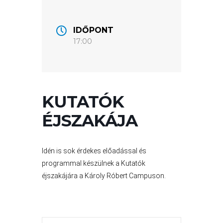
VÁROSUNKRÓL
IDŐPONT
17:00
LAKOSSÁGI
INFORMÁCIÓK
HASZNOS
KUTATÓK
KVÍZ
ÉJSZAKÁJA
Idén is sok érdekes előadással és
programmal készülnek a Kutatók
éjszakájára a Károly Róbert Campuson.
A
VÁROS