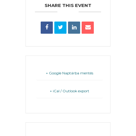
PÉNZÜGYEI
SHARE THIS EVENT
KÖLTSÉGVETÉSI
RENDELETEK
+ Google Naptárba mentés
AZ
+ iCal / Outlook export
ÉPÜLŐ
VÁROS
FEJLESZTÉSEK
THE EVENT IS
FINISHED.