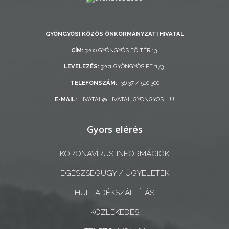
AZ
ÖNKORMÁNYZAT
GYÖNGYÖSI KÖZÖS ÖNKORMÁNYZATI HIVATAL
CÍM:
3200 GYÖNGYÖS FŐ TÉR 13.
A
KÉPVISELŐ-
LEVELEZÉS:
3201 GYÖNGYÖS PF.:173.
TESTÜLET
TELEFONSZÁM:
+36 37 / 510 300
E-MAIL:
HIVATAL@HIVATAL.GYONGYOS.HU
A
VÁROSRENDÉSZET
Gyors elérés
TÁJÉKOZTATÓK
KORONAVÍRUS-INFORMÁCIÓK
ÁTLÁTHATÓSÁG
EGÉSZSÉGÜGY / ÜGYELETEK
HULLADÉKSZÁLLÍTÁS
AZ
ÖNKORMÁNYZATI
KÖZLEKEDÉS
CÉGEK