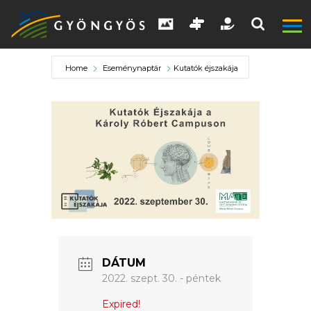
Home
Eseménynaptár
Kutatók éjszakája
A
VÁROS
KIEMELT
LÁTVÁNYOSSÁGOK
DÁTUM
GYÖNGYÖS
2022. szept. 30. - péntek
VÁROS
ÉRTÉKTÁRA
Expired!