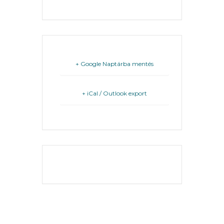
FEJLESZTÉSEK
KÖRNYEZETVÉDELEM
TELEPÜLÉSRENDEZÉS
+ Google Naptárba mentés
STRATÉGIÁK
+ iCal / Outlook export
ÉS
KONCEPCIÓK
BEJELENTŐ
THE EVENT IS
FINISHED.