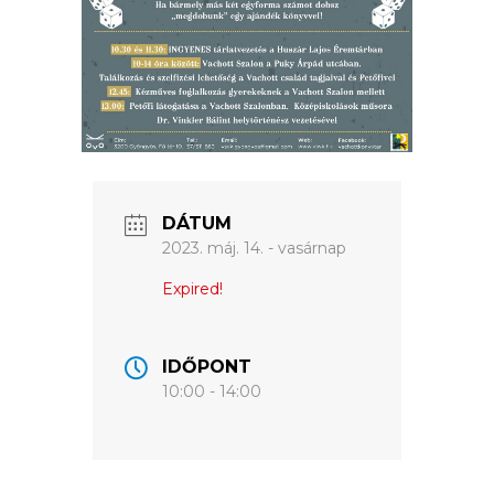
ÉRTÉKTÁRA
VÁROSUNKRÓL
LAKOSSÁGI
INFORMÁCIÓK
HASZNOS
DÁTUM
2023. máj. 14. - vasárnap
KVÍZ
Expired!
IDŐPONT
10:00 - 14:00
A