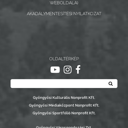
WEBOLDALA)
AKADÁLYMENTESÍTÉSI NYILATKOZAT
OLDALTÉRKÉP
ugrás youtube csatornára
ugrás instagram csatornár
ugrás facebook-oldalr
Keresés
Keresé
Gyöngyösi Kulturális Nonprofit Kft.
Gyöngyösi Médiaközpont Nonprofit Kft.
Gyöngyösi Sportfólió Nonprofit Kft.
Gyöngyösi Városgondozási Zrt.