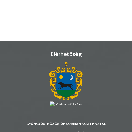
VÁROSHÁZA
AZ
ÖNKORMÁNYZAT
Elérhetőség
A
KÉPVISELŐ-
TESTÜLET
A
VÁROSRENDÉSZET
TÁJÉKOZTATÓK
ÁTLÁTHATÓSÁG
GYÖNGYÖSI KÖZÖS ÖNKORMÁNYZATI HIVATAL