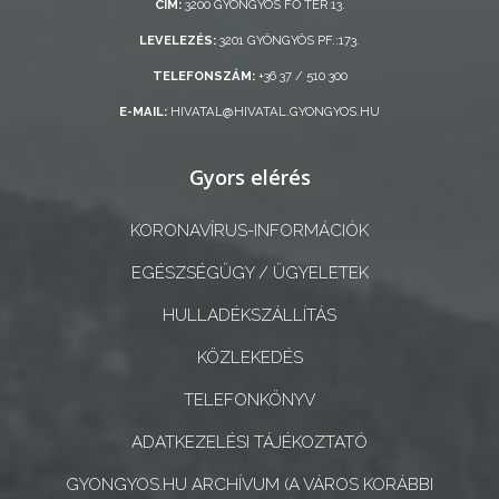
CÍM:
3200 GYÖNGYÖS FŐ TÉR 13.
AZ
ÖNKORMÁNYZATI
LEVELEZÉS:
3201 GYÖNGYÖS PF.:173.
CÉGEK
TELEFONSZÁM:
+36 37 / 510 300
ÉS
E-MAIL:
HIVATAL@HIVATAL.GYONGYOS.HU
INTÉZMÉNYEK
Gyors elérés
NYOMTATVÁNYOK
KORONAVÍRUS-INFORMÁCIÓK
E-
ÜGYINTÉZÉS
EGÉSZSÉGÜGY / ÜGYELETEK
HULLADÉKSZÁLLÍTÁS
TESTÜLETI
ANYAGOK
KÖZLEKEDÉS
TELEFONKÖNYV
KISTÉRSÉG
ADATKEZELÉSI TÁJÉKOZTATÓ
GEOTERM-
GYONGYOS.HU ARCHÍVUM (A VÁROS KORÁBBI
GYÖNGYÖS