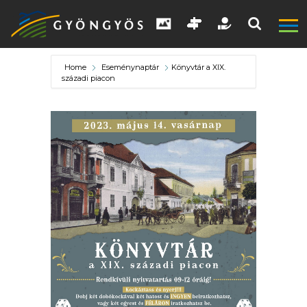
Home
Eseménynaptár
Könyvtár a XIX.
századi piacon
A
VÁROS
KIEMELT
LÁTVÁNYOSSÁGOK
GYÖNGYÖS
VÁROS