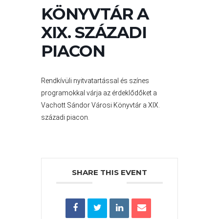
VÁROS
KÖNYVTÁR A
PÉNZÜGYEI
XIX. SZÁZADI
PIACON
KÖLTSÉGVETÉSI
RENDELETEK
Rendkívüli nyitvatartással és színes
programokkal várja az érdeklődőket a
Vachott Sándor Városi Könyvtár a XIX.
századi piacon.
AZ
SHARE THIS EVENT
ÉPÜLŐ
VÁROS