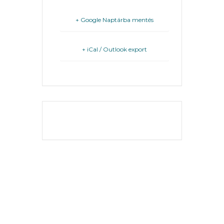
FEJLESZTÉSEK
+ Google Naptárba mentés
KÖRNYEZETVÉDELEM
+ iCal / Outlook export
TELEPÜLÉSRENDEZÉS
STRATÉGIÁK
ÉS
KONCEPCIÓK
THE EVENT IS
FINISHED.
BEJELENTŐ