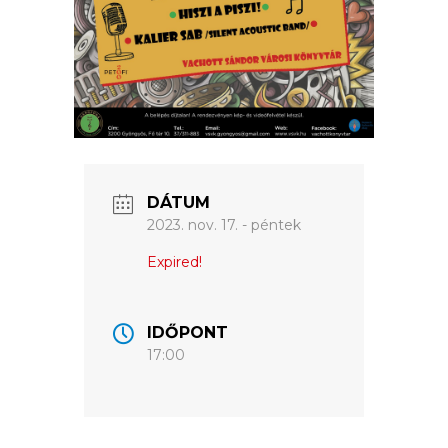
ÉRTÉKTÁRA
VÁROSUNKRÓL
LAKOSSÁGI
INFORMÁCIÓK
HASZNOS
DÁTUM
KVÍZ
2023. nov. 17. - péntek
Expired!
IDŐPONT
17:00
A