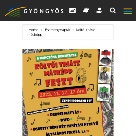
Home
Eseménynaptár
Költői triász
másképp
A
VÁROS
KIEMELT
LÁTVÁNYOSSÁGOK
GYÖNGYÖS
VÁROS