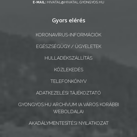
E-MAIL:
HIVATAL@HIVATAL.GYONGYOS.HU
ÖNKORMÁNYZATI
CÉGEK
Gyors elérés
ÉS
INTÉZMÉNYEK
KORONAVÍRUS-INFORMÁCIÓK
NYOMTATVÁNYOK
EGÉSZSÉGÜGY / ÜGYELETEK
HULLADÉKSZÁLLÍTÁS
E-
ÜGYINTÉZÉS
KÖZLEKEDÉS
TELEFONKÖNYV
TESTÜLETI
ANYAGOK
ADATKEZELÉSI TÁJÉKOZTATÓ
GYONGYOS.HU ARCHÍVUM (A VÁROS KORÁBBI
KISTÉRSÉG
WEBOLDALA)
GEOTERM-
AKADÁLYMENTESÍTÉSI NYILATKOZAT
GYÖNGYÖS