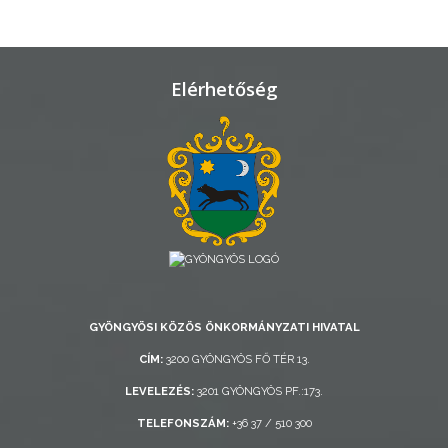
VÁROSHÁZA
Elérhetőség
AZ
ÖNKORMÁNYZAT
A
KÉPVISELŐ-
TESTÜLET
A
VÁROSRENDÉSZET
GYÖNGYÖSI KÖZÖS ÖNKORMÁNYZATI HIVATAL
TÁJÉKOZTATÓK
CÍM:
3200 GYÖNGYÖS FŐ TÉR 13.
ÁTLÁTHATÓSÁG
LEVELEZÉS:
3201 GYÖNGYÖS PF.:173.
TELEFONSZÁM:
+36 37 / 510 300
AZ