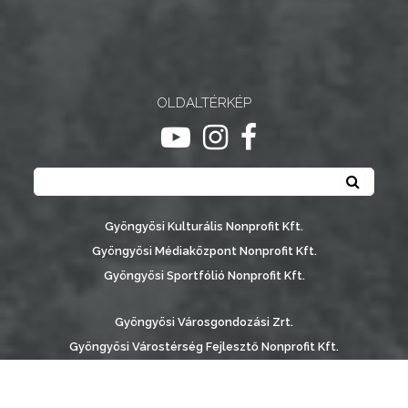
OLDALTÉRKÉP
ugrás youtube csatornára
ugrás instagram csatornár
ugrás facebook-oldalr
Keresés
Keresé
Gyöngyösi Kulturális Nonprofit Kft.
Gyöngyösi Médiaközpont Nonprofit Kft.
Gyöngyösi Sportfólió Nonprofit Kft.
Gyöngyösi Városgondozási Zrt.
Gyöngyösi Várostérség Fejlesztő Nonprofit Kft.
Vachott Sándor Városi Könyvtár