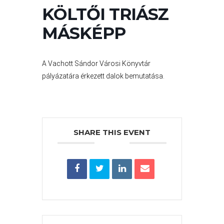
VÁROS
KÖLTŐI TRIÁSZ
PÉNZÜGYEI
MÁSKÉPP
KÖLTSÉGVETÉSI
A Vachott Sándor Városi Könyvtár
RENDELETEK
pályázatára érkezett dalok bemutatása.
SHARE THIS EVENT
AZ
ÉPÜLŐ
VÁROS