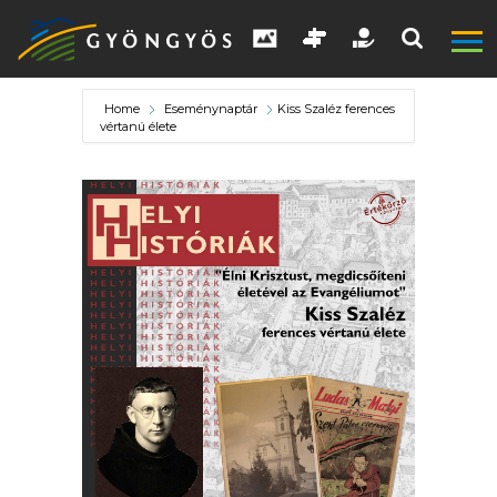
Home
Eseménynaptár
Kiss Szaléz ferences
vértanú élete
A
VÁROS
KIEMELT
LÁTVÁNYOSSÁGOK
GYÖNGYÖS
VÁROS