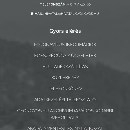
TELEFONSZÁM:
+36 37 / 510 300
ÖNKORMÁNYZATI
E-MAIL:
HIVATAL@HIVATAL.GYONGYOS.HU
CÉGEK
ÉS
Gyors elérés
INTÉZMÉNYEK
NYOMTATVÁNYOK
KORONAVÍRUS-INFORMÁCIÓK
EGÉSZSÉGÜGY / ÜGYELETEK
E-
ÜGYINTÉZÉS
HULLADÉKSZÁLLÍTÁS
KÖZLEKEDÉS
TESTÜLETI
ANYAGOK
TELEFONKÖNYV
ADATKEZELÉSI TÁJÉKOZTATÓ
KISTÉRSÉG
GYONGYOS.HU ARCHÍVUM (A VÁROS KORÁBBI
GEOTERM-
WEBOLDALA)
GYÖNGYÖS
AKADÁLYMENTESÍTÉSI NYILATKOZAT