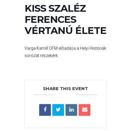
VÁROS
KISS SZALÉZ
PÉNZÜGYEI
FERENCES
VÉRTANÚ ÉLETE
KÖLTSÉGVETÉSI
RENDELETEK
Varga Kamill OFM előadása a Helyi Históriák
sorozat részeként.
SHARE THIS EVENT
AZ
ÉPÜLŐ
VÁROS