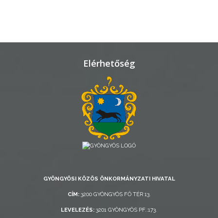
VÁROSHÁZA
AZ
ÖNKORMÁNYZAT
Elérhetőség
A
KÉPVISELŐ-
TESTÜLET
A
VÁROSRENDÉSZET
TÁJÉKOZTATÓK
GYÖNGYÖSI KÖZÖS ÖNKORMÁNYZATI HIVATAL
ÁTLÁTHATÓSÁG
CÍM:
3200 GYÖNGYÖS FŐ TÉR 13.
LEVELEZÉS:
3201 GYÖNGYÖS PF.:173.
AZ