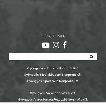
OLDALTÉRKÉP
ugrás youtube csatornára
ugrás instagram csatornár
ugrás facebook-oldalr
Keresés
Keresé
Gyöngyösi Kulturális Nonprofit Kft.
Gyöngyösi Médiaközpont Nonprofit Kft.
Gyöngyösi Sportfólió Nonprofit Kft.
Gyöngyösi Városgondozási Zrt.
Gyöngyösi Várostérség Fejlesztő Nonprofit Kft.
Vachott Sándor Városi Könyvtár