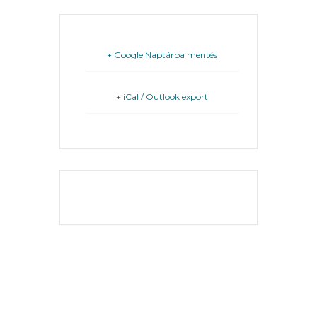
FEJLESZTÉSEK
KÖRNYEZETVÉDELEM
+ Google Naptárba mentés
TELEPÜLÉSRENDEZÉS
+ iCal / Outlook export
STRATÉGIÁK
ÉS
KONCEPCIÓK
BEJELENTŐ
THE EVENT IS
FINISHED.