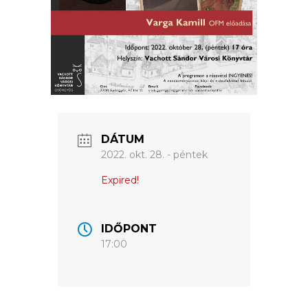
ÉRTÉKTÁRA
VÁROSUNKRÓL
LAKOSSÁGI
INFORMÁCIÓK
HASZNOS
DÁTUM
2022. okt. 28. - péntek
KVÍZ
Expired!
IDŐPONT
17:00
A