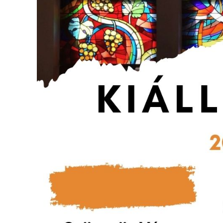
VÁROS
ÉRTÉKTÁRA
VÁROSUNKRÓL
LAKOSSÁGI
INFORMÁCIÓK
HASZNOS
KVÍZ