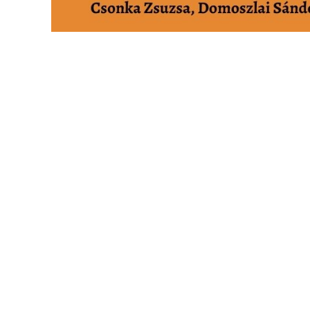
VÁROSHÁZA
AZ
ÖNKORMÁNYZAT
A
KÉPVISELŐ-
TESTÜLET
A
VÁROSRENDÉSZET