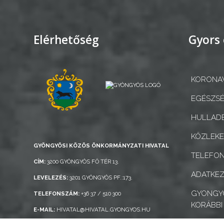
Elérhetőség
Gyors 
KORONAV
EGÉSZSÉ
HULLADÉ
KÖZLEK
GYÖNGYÖSI KÖZÖS ÖNKORMÁNYZATI HIVATAL
TELEFO
CÍM:
3200 GYÖNGYÖS FŐ TÉR 13.
ADATKEZ
LEVELEZÉS:
3201 GYÖNGYÖS PF.:173.
GYONGYO
TELEFONSZÁM:
+36 37 / 510 300
KORÁBBI
E-MAIL:
HIVATAL@HIVATAL.GYONGYOS.HU
AKADÁLY