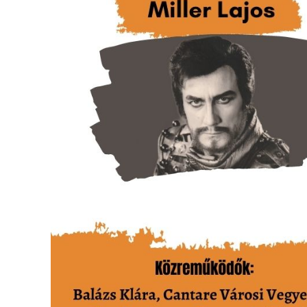
VÁROS
FEJLESZTÉSEK
KÖRNYEZETVÉDELEM
TELEPÜLÉSRENDEZÉS
STRATÉGIÁK
ÉS
KONCEPCIÓK
BEJELENTŐ