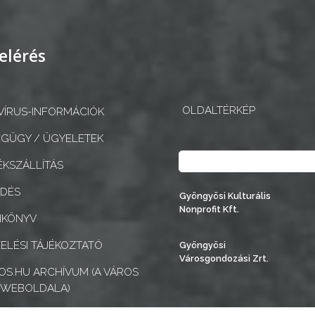
elérés
OLDALTÉRKÉP
ÍRUS-INFORMÁCIÓK
GÜGY / ÜGYELETEK
Keresés
KSZÁLLÍTÁS
EDÉS
Gyöngyösi Kulturális
Nonprofit Kft.
NKÖNYV
ELÉSI TÁJÉKOZTATÓ
Gyöngyösi
Városgondozási Zrt.
S.HU ARCHÍVUM (A VÁROS
 WEBOLDALA)
MENTESÍTÉSI NYILATKOZAT