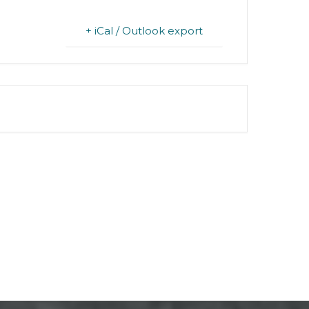
+ iCal / Outlook export
FINISHED.