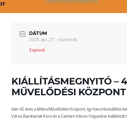
DÁTUM
2023. ápr. 27. - csütörtök
Expired!
KIÁLLÍTÁSMEGNYITÓ – 
MŰVELŐDÉSI KÖZPONT
Idén 45 éves a Mátra Művelődési Központ, így havonta kiállítás k
Város Barátainak Köre és a Cantare Városi Vegyeskar kiállítását t