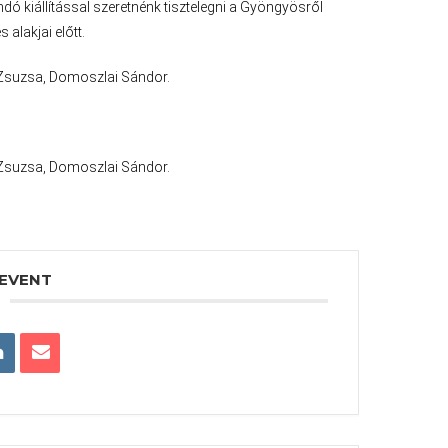
dó kiállítással szeretnénk tisztelegni a Gyöngyösről
alakjai előtt.
 Zsuzsa, Domoszlai Sándor.
 Zsuzsa, Domoszlai Sándor.
 EVENT