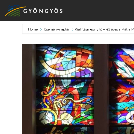
Home
Eseménynaptár
Kiállításmegnyitó – 45 éves a Mátra 
A
VÁROS
KIEMELT
LÁTVÁNYOSSÁGOK
GYÖNGYÖS