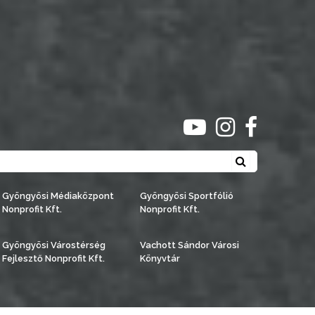
ugrás youtube csato
ugrás instagra
ugrás face
Keresés
Gyöngyösi Médiaközpont
Gyöngyösi Sportfólió
Nonprofit Kft.
Nonprofit Kft.
Gyöngyösi Várostérség
Vachott Sándor Városi
Fejlesztő Nonprofit Kft.
Könyvtár