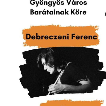
A
VÁROS
PÉNZÜGYEI
KÖLTSÉGVETÉSI
RENDELETEK
AZ
ÉPÜLŐ