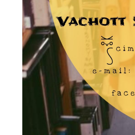
FEJLESZTÉSEK
KÖRNYEZETVÉDELEM
TELEPÜLÉSRENDEZÉS
STRATÉGIÁK
ÉS
KONCEPCIÓK
BEJELENTŐ