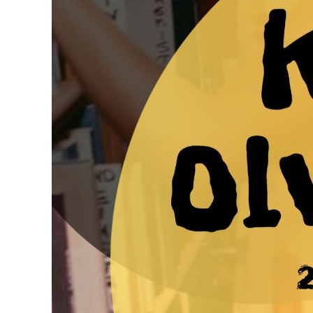
VÁROS
PÉNZÜGYEI
KÖLTSÉGVETÉSI
RENDELETEK
AZ
ÉPÜLŐ
VÁROS