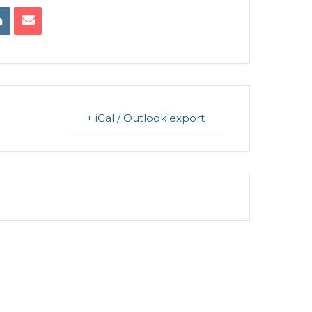
+ iCal / Outlook export
FINISHED.