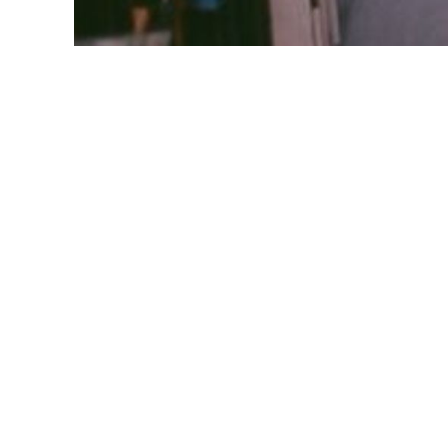
VÁROSHÁZA
AZ
ÖNKORMÁNYZAT
A
KÉPVISELŐ-
TESTÜLET
A
VÁROSRENDÉSZET
TÁJÉKOZTATÓK
ÁTLÁTHATÓSÁG