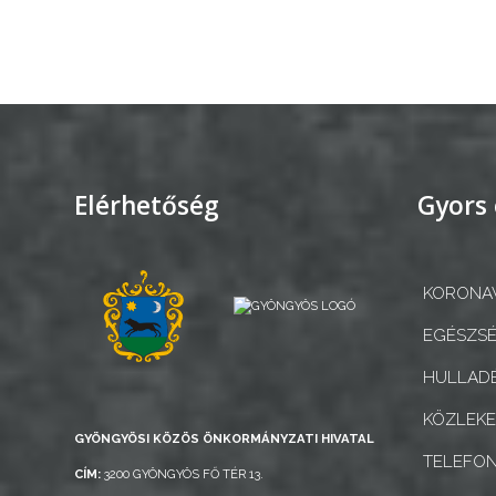
GYÖNGYÖS
Elérhetőség
Gyors 
KORONAV
EGÉSZSÉ
HULLADÉ
KÖZLEK
GYÖNGYÖSI KÖZÖS ÖNKORMÁNYZATI HIVATAL
TELEFO
CÍM:
3200 GYÖNGYÖS FŐ TÉR 13.