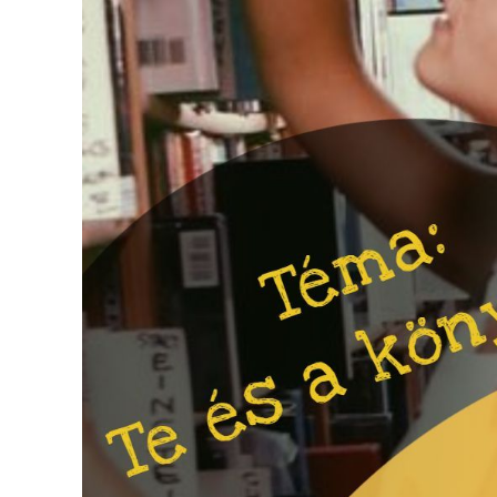
ÉRTÉKTÁRA
VÁROSUNKRÓL
LAKOSSÁGI
INFORMÁCIÓK
HASZNOS
KVÍZ
A