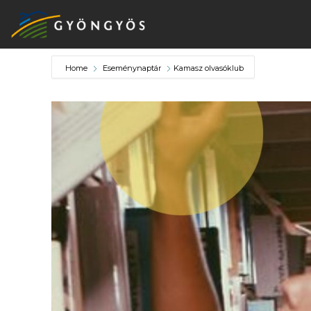
Home
Eseménynaptár
Kamasz olvasóklub
A
VÁROS
KIEMELT
LÁTVÁNYOSSÁGOK
GYÖNGYÖS
VÁROS