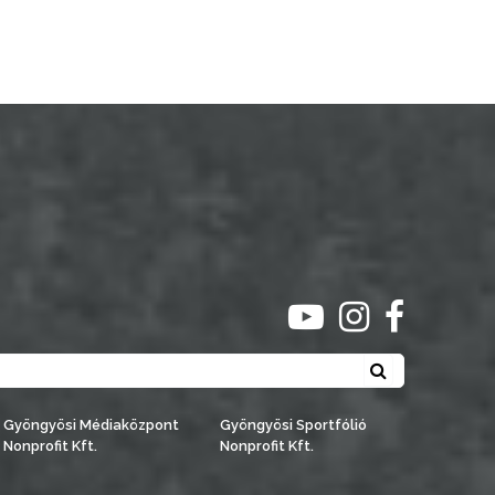
ugrás youtube csato
ugrás instagra
ugrás face
Keresés
Gyöngyösi Médiaközpont
Gyöngyösi Sportfólió
Nonprofit Kft.
Nonprofit Kft.